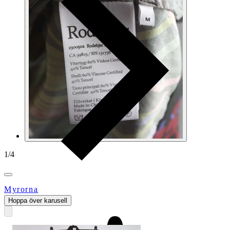
1
/
4
Myrorna
Hoppa över karusell