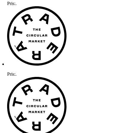
Pris:
.
Pris:
.