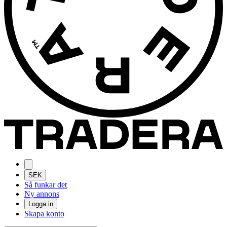
SEK
Så funkar det
Ny annons
Logga in
Skapa konto