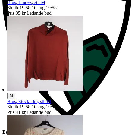
Blus, Lindex, stl. M
Sluttid
19:58
10 aug 19:58
.
Pris:
35 kr
,
Ledande bud
.
M
Blus, Stockh lm, stl. M
Sluttid
19:58
10 aug 19:58
.
Pris:
41 kr
,
Ledande bud
.
Beskrivning