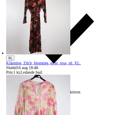
XL
Klänning, Zilch, blommig, grön, rosa, stl. XL.
Sluttid
16 aug 18:48
.
Pris:
1 kr
,
Ledande bud
.
Ersättning om varan inte är som beskriven