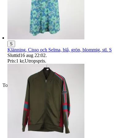
S
Klänning, Cisso och Selma, blå, grön, blommig, stl. S
Sluttid
16 aug 22:02
.
Pris:
1 kr
,
Utropspris
.
Toppsäljare