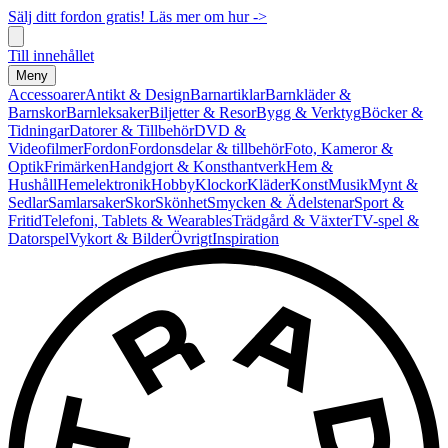
Sälj ditt fordon gratis! Läs mer om hur ->
Till innehållet
Meny
Accessoarer
Antikt & Design
Barnartiklar
Barnkläder &
Barnskor
Barnleksaker
Biljetter & Resor
Bygg & Verktyg
Böcker &
Tidningar
Datorer & Tillbehör
DVD &
Videofilmer
Fordon
Fordonsdelar & tillbehör
Foto, Kameror &
Optik
Frimärken
Handgjort & Konsthantverk
Hem &
Hushåll
Hemelektronik
Hobby
Klockor
Kläder
Konst
Musik
Mynt &
Sedlar
Samlarsaker
Skor
Skönhet
Smycken & Ädelstenar
Sport &
Fritid
Telefoni, Tablets & Wearables
Trädgård & Växter
TV-spel &
Datorspel
Vykort & Bilder
Övrigt
Inspiration