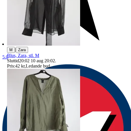
|
M
Zara
Blus, Zara, stl. M
5.0
Sluttid
20:02
10 aug 20:02
.
Pris:
42 kr
,
Ledande bud
.