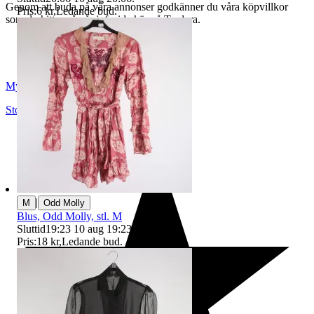
Genom att buda på våra annonser godkänner du våra köpvillkor
Pris:
6 kr
,
Ledande bud
.
som du hittar på vår infosida här på Tradera.
Myrorna
Stockholm
,
Sverige
|
M
Odd Molly
Blus, Odd Molly, stl. M
Sluttid
19:23
10 aug 19:23
.
Pris:
18 kr
,
Ledande bud
.