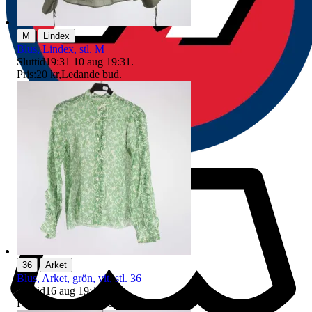
|
M
Lindex
Blus, Lindex, stl. M
Sluttid
19:31
10 aug 19:31
.
Pris:
20 kr
,
Ledande bud
.
|
36
Arket
Blus, Arket, grön, vit, stl. 36
Sluttid
16 aug 19:15
.
Pris:
3 kr
,
Ledande bud
.