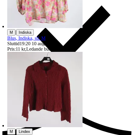
|
M
Indiska
Blus, Indiska, stl. M
Sluttid
19:20
10 aug 19:20
.
Pris:
11 kr
,
Ledande bud
.
Ersättning om du inte får din vara
|
M
Lindex