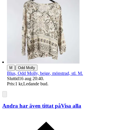
|
M
Odd Molly
Blus, Odd Molly, beige, mönstrad, stl. M.
Sluttid
16 aug 20:40
.
Pris:
1 kr
,
Ledande bud
.
Andra har även tittat på
Visa alla