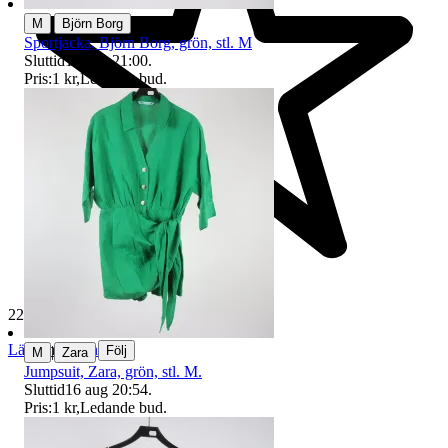
|
M
Björn Borg
Sportjacka, Björn Borg, grön, stl. M
Sluttid
16 aug 21:00
.
Pris:
1 kr
,
Ledande bud
.
229 699 omdömen
Läs omdömen
|
Följ
M
Zara
Jumpsuit, Zara, grön, stl. M.
Sluttid
16 aug 20:54
.
Pris:
1 kr
,
Ledande bud
.