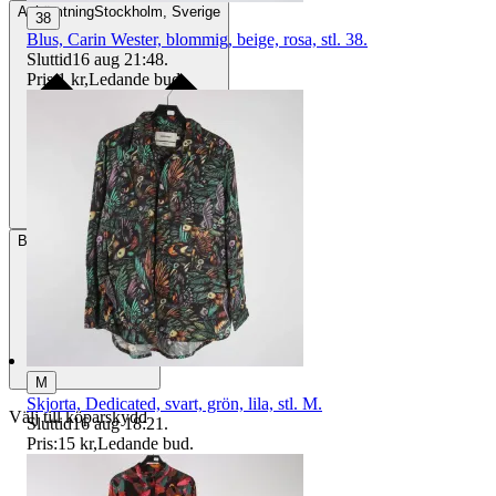
Avhämtning
Stockholm, Sverige
38
Blus, Carin Wester, blommig, beige, rosa, stl. 38.
Sluttid
16 aug 21:48
.
Pris:
1 kr
,
Ledande bud
.
Betalning
Via Tradera
M
Skjorta, Dedicated, svart, grön, lila, stl. M.
Välj till köparskydd
Sluttid
16 aug 18:21
.
Pris:
15 kr
,
Ledande bud
.