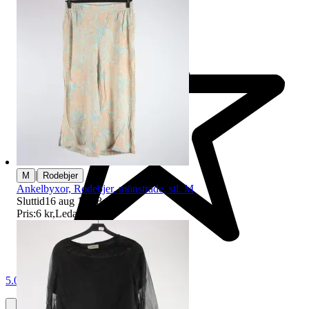
|
M
Rodebjer
Ankelbyxor, Rodebjer, mönstrade, stl. M
Sluttid
16 aug 19:08
.
Pris:
6 kr
,
Ledande bud
.
5.0