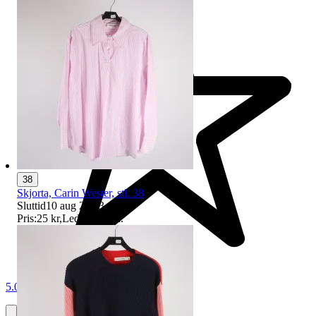
38
Skjorta, Carin Wester, stl. 38
Sluttid
10 aug 20:03
.
Pris:
25 kr
,
Ledande bud
.
5.0