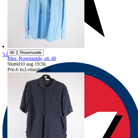
|
40
Rosemunde
5.0
Blus, Rosemunde, stl. 40
Sluttid
10 aug 19:56
.
Pris:
6 kr
,
Ledande bud
.