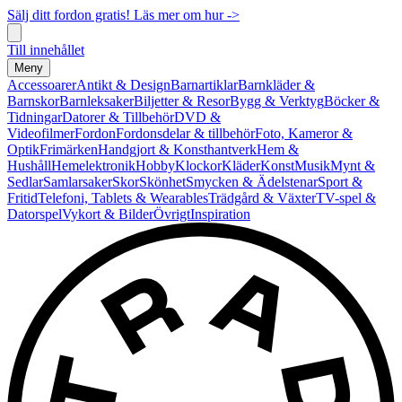
Sälj ditt fordon gratis! Läs mer om hur ->
Till innehållet
Meny
Accessoarer
Antikt & Design
Barnartiklar
Barnkläder &
Barnskor
Barnleksaker
Biljetter & Resor
Bygg & Verktyg
Böcker &
Tidningar
Datorer & Tillbehör
DVD &
Videofilmer
Fordon
Fordonsdelar & tillbehör
Foto, Kameror &
Optik
Frimärken
Handgjort & Konsthantverk
Hem &
Hushåll
Hemelektronik
Hobby
Klockor
Kläder
Konst
Musik
Mynt &
Sedlar
Samlarsaker
Skor
Skönhet
Smycken & Ädelstenar
Sport &
Fritid
Telefoni, Tablets & Wearables
Trädgård & Växter
TV-spel &
Datorspel
Vykort & Bilder
Övrigt
Inspiration