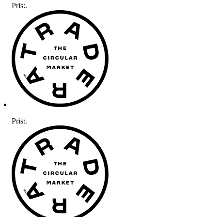
Pris:
.
Pris:
.