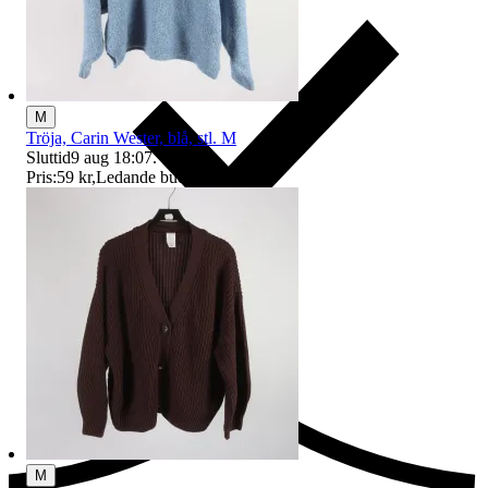
M
Tröja, Carin Wester, blå, stl. M
Sluttid
9 aug 18:07
.
Pris:
59 kr
,
Ledande bud
.
Ersättning om du inte får din vara
M