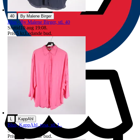
|
40
By Malene Birger
Blus , By Malene Birger, stl. 40
Sluttid
10 aug 19:08
.
Pris:
5 kr
,
Ledande bud
.
|
L
KappAhl
Blus, KappAhl, rosa, stl. L.
Sluttid
9 aug 22:04
.
Pris:
6 kr
,
Ledande bud
.