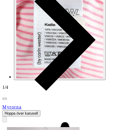
1
/
4
Myrorna
Hoppa över karusell