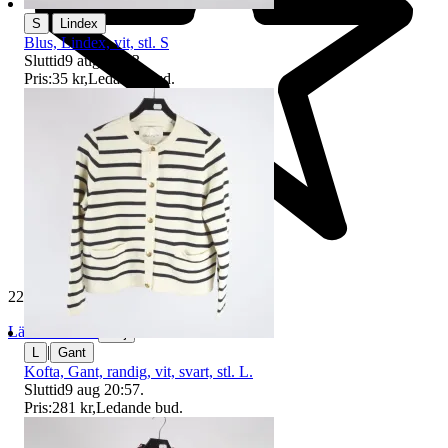
|
S
Lindex
Blus, Lindex, vit, stl. S
Sluttid
9 aug 22:13
.
Pris:
35 kr
,
Ledande bud
.
229 491 omdömen
Läs omdömen
Följ
|
L
Gant
Kofta, Gant, randig, vit, svart, stl. L.
Sluttid
9 aug 20:57
.
Pris:
281 kr
,
Ledande bud
.