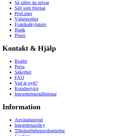
Så säljer du privat
Sälj som företag
ProLister
Välgörenhet
Fraktkalkylatorn
Butik
Priser
Kontakt & Hjälp
Regler
Press
Säkerhet
FAQ
Vad är nytt?
Kundservice
Integritetsinställningar
Information
Användaravtal
Integritetspolicy
Tillgänglighetsredogörelse