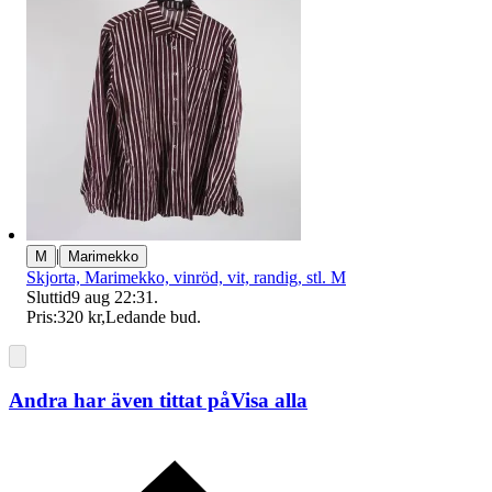
|
M
Marimekko
Skjorta, Marimekko, vinröd, vit, randig, stl. M
Sluttid
9 aug 22:31
.
Pris:
320 kr
,
Ledande bud
.
Andra har även tittat på
Visa alla