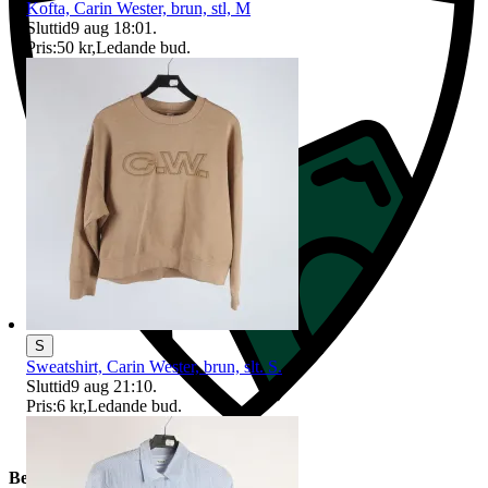
Kofta, Carin Wester, brun, stl, M
Sluttid
9 aug 18:01
.
Pris:
50 kr
,
Ledande bud
.
S
Sweatshirt, Carin Wester, brun, slt. S.
Sluttid
9 aug 21:10
.
Pris:
6 kr
,
Ledande bud
.
Beskrivning