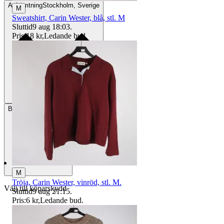
Avhämtning
Stockholm, Sverige
M
Sweatshirt, Carin Wester, blå, stl. M
Sluttid
9 aug 18:03
.
Pris:
18 kr
,
Ledande bud
.
Betalning
Via Tradera
M
Tröja, Carin Wester, vinröd, stl. M.
Välj till köparskydd
Sluttid
9 aug 21:15
.
Pris:
6 kr
,
Ledande bud
.