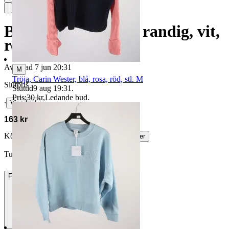
Blus, Carin Wester, randig, vit,
rosa, stl. 40.
Avslutad
7 jun 20:31
M
Tröja, Carin Wester, blå, rosa, röd, stl. M
Slutpris
Sluttid
9 aug 19:31
.
Pris:
30 kr
,
Ledande bud
.
∙
Visa bud
163 kr
Köparskydd är valfritt hos företag.
Läs mer
Tuss1 vann auktionen
Frakt
84 kr DSV