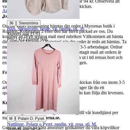
Publicerad
29 maj 20:31
som avslutas samma dag. Samfraktspriset är 94 kr. Observera att
varor märkta endast avhämtning inte kan skickas.
Anmäl
Sälj liknande
Avhämtning
|
36
Stenströms
Om du väljer avhämtning hämtas din order i Myrornas butik i
Blus, Stenströms, beige, vit, randig, stl. 36
Ropsten, Kolargatan 2 efter den har blivit packad av oss. Du
Sluttid
9 aug 21:01
.
kommer att få ett separat mail med rubriken Välkommen att hämta
Pris:
2 kr
,
Ledande bud
.
din order på Myrorna i Ropsten! när din order är redo att hämtas. Ta
med legitimation. Hanteringstiden är cirka 3-5 arbetsdagar. Ordrar
ska hämtas senast 7 dagar efter att man mottagit mail att ordern är
redo för avhämtning. Ordrar som ej hämtas ut i tid rensas bort och
en avgift på 84 kr dras av från återbetalningen.
Frakt
Om du har valt frakt kommer din vara att skickas från oss inom 3-5
arbetsdagar. När din vara har lämnat vårt lager får du ett
spårningsnummer av DSV inom kort där du kan följa din leverans.
Kundservice
Har du frågor eller funderingar hör av dig till vår kundtjänst per
mail:
webbshop@myrorna.se
.
|
M
Polarn O. Pyret
Nattlinne, Polarn o Pyret, randig, vit, rosa, stl. M.
Genom att buda på våra annonser godkänner du våra köpvillkor
Sluttid
9 aug 20:58
.