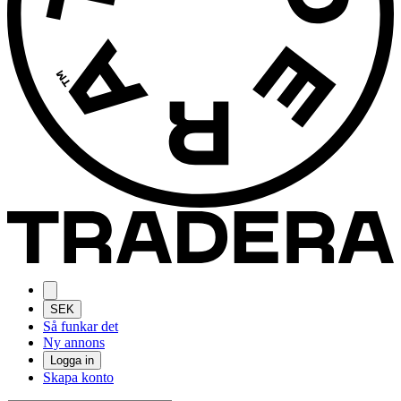
SEK
Så funkar det
Ny annons
Logga in
Skapa konto