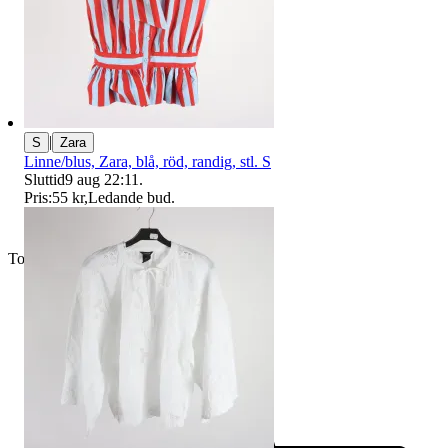
|
S
Zara
Linne/blus, Zara, blå, röd, randig, stl. S
Sluttid
9 aug 22:11
.
Pris:
55 kr
,
Ledande bud
.
Toppsäljare