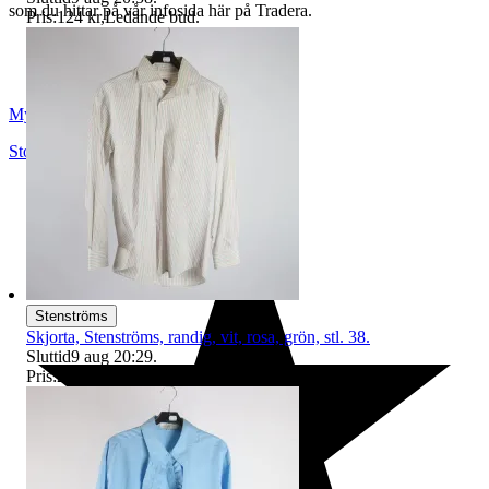
som du hittar på vår infosida här på Tradera.
Pris:
124 kr
,
Ledande bud
.
Myrorna
Stockholm
,
Sverige
Stenströms
Skjorta, Stenströms, randig, vit, rosa, grön, stl. 38.
Sluttid
9 aug 20:29
.
Pris:
2 kr
,
Ledande bud
.