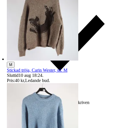
M
Stickad tröja, Carin Wester, stl. M
Sluttid
10 aug 18:24
.
Pris:
40 kr
,
Ledande bud
.
Ersättning om varan inte är som beskriven