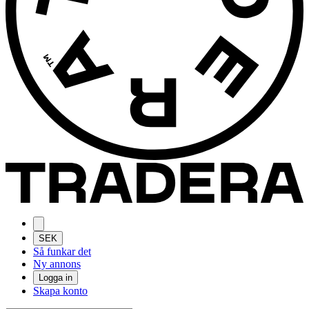
SEK
Så funkar det
Ny annons
Logga in
Skapa konto