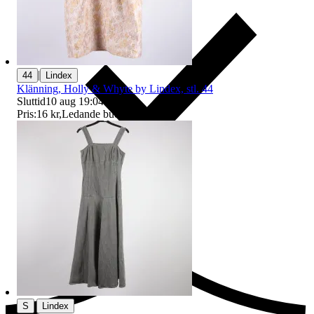
|
44
Lindex
Klänning, Holly & Whyte by Lindex, stl. 44
Sluttid
10 aug 19:04
.
Pris:
16 kr
,
Ledande bud
.
Ersättning om du inte får din vara
|
S
Lindex