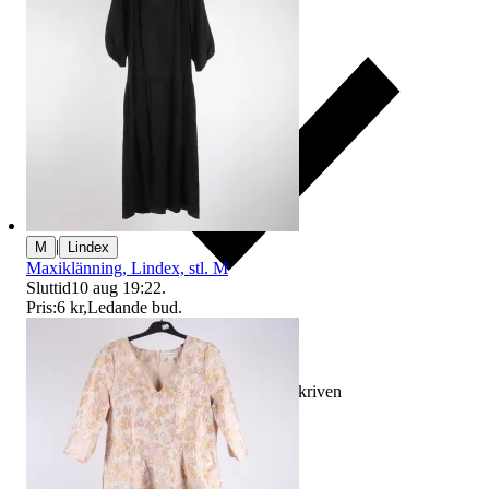
|
M
Lindex
Maxiklänning, Lindex, stl. M
Sluttid
10 aug 19:22
.
Pris:
6 kr
,
Ledande bud
.
Ersättning om varan inte är som beskriven