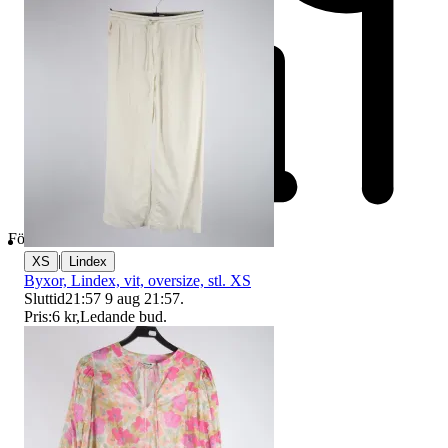
Företag
|
XS
Lindex
Byxor, Lindex, vit, oversize, stl. XS
Sluttid
21:57
9 aug 21:57
.
Pris:
6 kr
,
Ledande bud
.