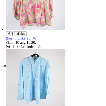
|
M
Indiska
Blus, Indiska, stl. M
Sluttid
10 aug 19:20
.
Pris:
11 kr
,
Ledande bud
.
Toppsäljare