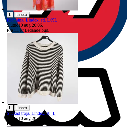
|
L
Lindex
Klänning, Lindex, stl. L/XL
Sluttid
10 aug 20:06
.
Pris:
11 kr
,
Ledande bud
.
|
L
Lindex
Stickad tröja, Lindex, stl. L
Sluttid
10 aug 20:08
.
Pris:
3 kr
,
Ledande bud
.