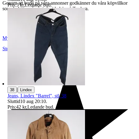
Genom att buda på våra annonser godkänner du våra köpvillkor
Pris:
5 kr
,
Ledande bud
.
som du hittar på vår infosida här på Tradera.
Myrorna
Stockholm
,
Sverige
|
38
Lindex
Jeans, Lindex "Barrel", stl. 38
Sluttid
10 aug 20:10
.
Pris:
42 kr
,
Ledande bud
.