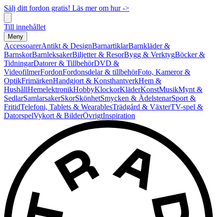
Sälj ditt fordon gratis! Läs mer om hur ->
Till innehållet
Meny
Accessoarer
Antikt & Design
Barnartiklar
Barnkläder &
Barnskor
Barnleksaker
Biljetter & Resor
Bygg & Verktyg
Böcker &
Tidningar
Datorer & Tillbehör
DVD &
Videofilmer
Fordon
Fordonsdelar & tillbehör
Foto, Kameror &
Optik
Frimärken
Handgjort & Konsthantverk
Hem &
Hushåll
Hemelektronik
Hobby
Klockor
Kläder
Konst
Musik
Mynt &
Sedlar
Samlarsaker
Skor
Skönhet
Smycken & Ädelstenar
Sport &
Fritid
Telefoni, Tablets & Wearables
Trädgård & Växter
TV-spel &
Datorspel
Vykort & Bilder
Övrigt
Inspiration