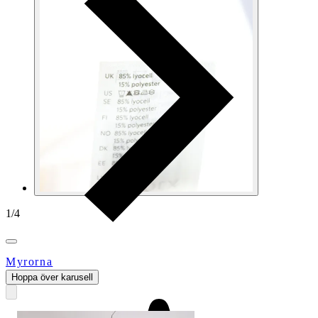
1
/
4
Myrorna
Hoppa över karusell