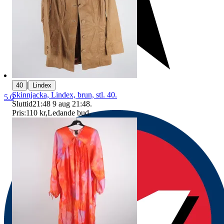
|
40
Lindex
Skinnjacka, Lindex, brun, stl. 40.
5.0
Sluttid
21:48
9 aug 21:48
.
Pris:
110 kr
,
Ledande bud
.