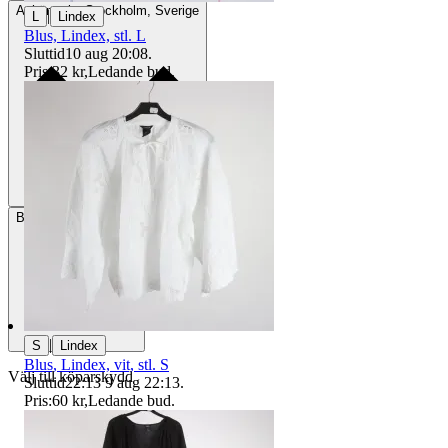
Avhämtning
Stockholm, Sverige
|
L
Lindex
Blus, Lindex, stl. L
Sluttid
10 aug 20:08
.
Pris:
32 kr
,
Ledande bud
.
Betalning
Via Tradera
|
S
Lindex
Blus, Lindex, vit, stl. S
Välj till köparskydd
Sluttid
22:13
9 aug 22:13
.
Pris:
60 kr
,
Ledande bud
.