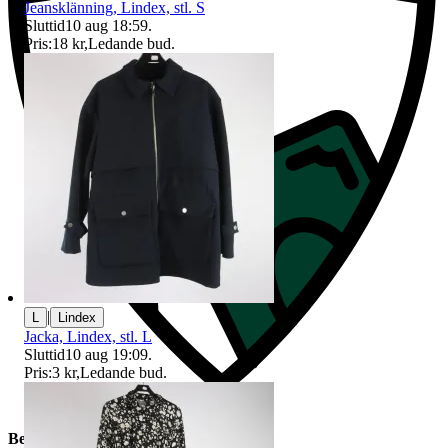
Jeansklänning, Lindex, stl. S
Sluttid
10 aug 18:59
.
Pris:
18 kr
,
Ledande bud
.
|
L
Lindex
Jacka, Lindex, stl. L
Sluttid
10 aug 19:09
.
Pris:
3 kr
,
Ledande bud
.
Beskrivning