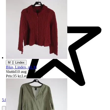
|
M
Lindex
Blus, Lindex, stl. M
Sluttid
10 aug 19:58
.
Pris:
35 kr
,
Ledande bud
.
5.0