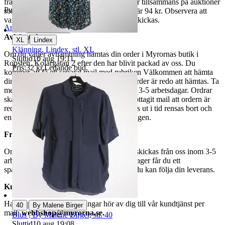
fraktpriset. Vi samfraktar upp till fyra varor tillsammans på auktioner
Publicerad
29 maj 21:12
som avslutas samma dag. Samfraktspriset är 94 kr. Observera att
varor märkta endast avhämtning inte kan skickas.
Anmäl
Sälj liknande
Avhämtning
|
XL
Lindex
Klänning, Lindex, stl. XL
Om du väljer avhämtning hämtas din order i Myrornas butik i
Sluttid
10 aug 19:11
.
Ropsten, Kolargatan 2 efter den har blivit packad av oss. Du
Pris:
32 kr
,
Ledande bud
.
kommer att få ett separat mail med rubriken Välkommen att hämta
din order på Myrorna i Ropsten! när din order är redo att hämtas. Ta
med legitimation. Hanteringstiden är cirka 3-5 arbetsdagar. Ordrar
ska hämtas senast 7 dagar efter att man mottagit mail att ordern är
redo för avhämtning. Ordrar som ej hämtas ut i tid rensas bort och
en avgift på 84 kr dras av från återbetalningen.
Frakt
Om du har valt frakt kommer din vara att skickas från oss inom 3-5
arbetsdagar. När din vara har lämnat vårt lager får du ett
spårningsnummer av DSV inom kort där du kan följa din leverans.
Kundservice
Har du frågor eller funderingar hör av dig till vår kundtjänst per
|
40
By Malene Birger
mail:
webbshop@myrorna.se
.
Blus , By Malene Birger, stl. 40
Sluttid
10 aug 19:08
.