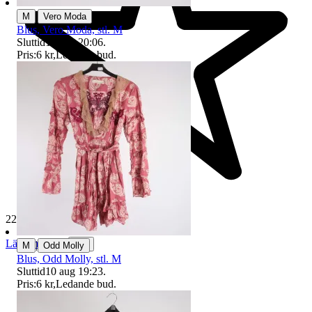
|
M
Vero Moda
Blus, Vero Moda, stl. M
Sluttid
10 aug 20:06
.
Pris:
6 kr
,
Ledande bud
.
229 621 omdömen
Läs omdömen
|
Följ
M
Odd Molly
Blus, Odd Molly, stl. M
Sluttid
10 aug 19:23
.
Pris:
6 kr
,
Ledande bud
.