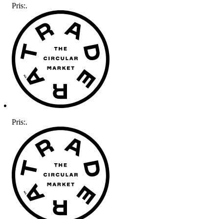
Pris:
.
Pris:
.