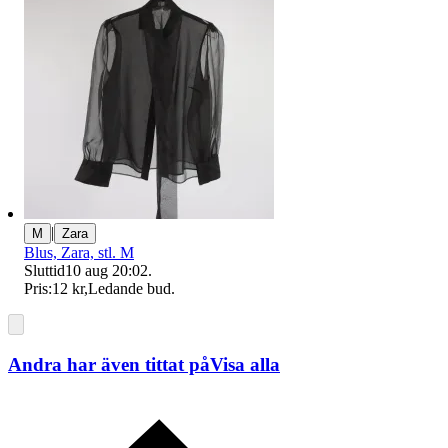
|
M
Zara
Blus, Zara, stl. M
Sluttid
10 aug 20:02
.
Pris:
12 kr
,
Ledande bud
.
Andra har även tittat på
Visa alla