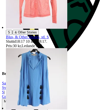
|
S
& Other Stories
Blus, & Other Stories, stl. S
Sluttid
18:17
10 aug 18:17
.
Pris:
30 kr
,
Ledande bud
.
Beskrivning
Samsøe & Samsøe
|
Svart
|
S
|
Gott använt skick
Mindre tecken på användning