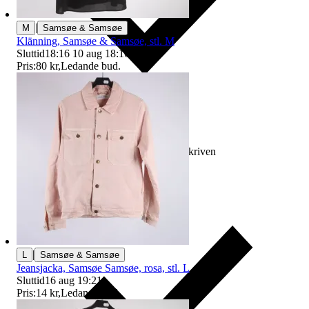
|
M
Samsøe & Samsøe
Klänning, Samsøe & Samsøe, stl. M
Sluttid
18:16
10 aug 18:16
.
Pris:
80 kr
,
Ledande bud
.
Ersättning om varan inte är som beskriven
|
L
Samsøe & Samsøe
Jeansjacka, Samsøe Samsøe, rosa, stl. L
Sluttid
16 aug 19:21
.
Pris:
14 kr
,
Ledande bud
.