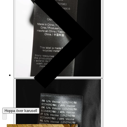
Hoppa över karusell