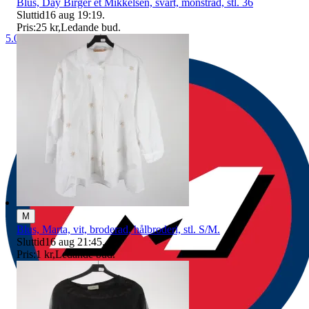
Blus, Day Birger et Mikkelsen, svart, mönstrad, stl. 36
Sluttid
16 aug 19:19
.
Pris:
25 kr
,
Ledande bud
.
5.0
M
Blus, Marta, vit, broderad, hålbroderi, stl. S/M.
Sluttid
16 aug 21:45
.
Pris:
1 kr
,
Ledande bud
.