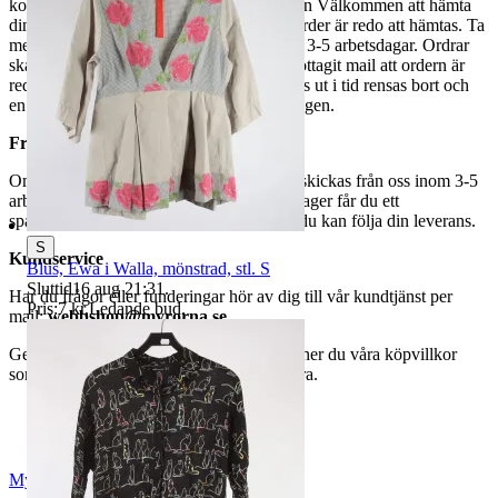
kommer att få ett separat mail med rubriken Välkommen att hämta
din order på Myrorna i Ropsten! när din order är redo att hämtas. Ta
med legitimation. Hanteringstiden är cirka 3-5 arbetsdagar. Ordrar
ska hämtas senast 7 dagar efter att man mottagit mail att ordern är
redo för avhämtning. Ordrar som ej hämtas ut i tid rensas bort och
en avgift på 84 kr dras av från återbetalningen.
Frakt
Om du har valt frakt kommer din vara att skickas från oss inom 3-5
arbetsdagar. När din vara har lämnat vårt lager får du ett
spårningsnummer av DSV inom kort där du kan följa din leverans.
S
Kundservice
Blus, Ewa i Walla, mönstrad, stl. S
Sluttid
16 aug 21:31
.
Har du frågor eller funderingar hör av dig till vår kundtjänst per
Pris:
7 kr
,
Ledande bud
.
mail:
webbshop@myrorna.se
.
Genom att buda på våra annonser godkänner du våra köpvillkor
som du hittar på vår infosida här på Tradera.
Myrorna