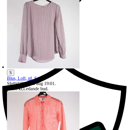
Ersättning om du inte får din vara
S
Blus, Loft, stl. S
Sluttid
19:01
10 aug 19:01
.
Pris:
6 kr
,
Ledande bud
.