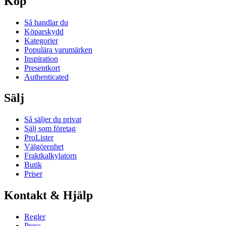
Köp
Så handlar du
Köparskydd
Kategorier
Populära varumärken
Inspiration
Presentkort
Authenticated
Sälj
Så säljer du privat
Sälj som företag
ProLister
Välgörenhet
Fraktkalkylatorn
Butik
Priser
Kontakt & Hjälp
Regler
Press