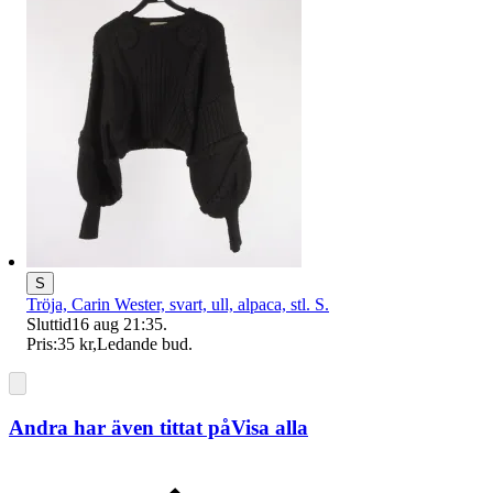
S
Tröja, Carin Wester, svart, ull, alpaca, stl. S.
Sluttid
16 aug 21:35
.
Pris:
35 kr
,
Ledande bud
.
Andra har även tittat på
Visa alla