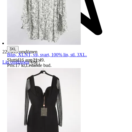
3XL
229 693 omdömen
Blus, XLNT, vit, svart, 100% lin, stl. 3XL.
Sluttid
16 aug 21:49
.
Läs omdömen
Följ
Pris:
17 kr
,
Ledande bud
.