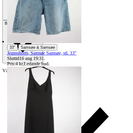
Betalning
Via Tradera
|
33"
Samsøe & Samsøe
Jeansshorts, Samsøe Samsøe, stl. 33"
Sluttid
16 aug 19:31
.
Pris:
4 kr
,
Ledande bud
.
Välj till köparskydd