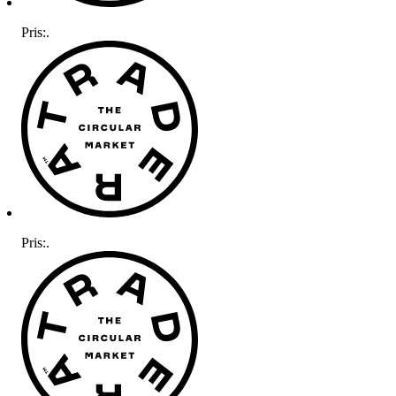
Pris:
.
Pris:
.