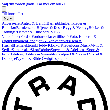
Sälj ditt fordon gratis! Läs mer om hur ->
Till innehållet
Meny
Accessoarer
Antikt & Design
Barnartiklar
Barnkläder &
Barnskor
Barnleksaker
Biljetter & Resor
Bygg & Verktyg
Böcker &
Tidningar
Datorer & Tillbehör
DVD &
Videofilmer
Fordon
Fordonsdelar & tillbehör
Foto, Kameror &
Optik
Frimärken
Handgjort & Konsthantverk
Hem &
Hushåll
Hemelektronik
Hobby
Klockor
Kläder
Konst
Musik
Mynt &
Sedlar
Samlarsaker
Skor
Skönhet
Smycken & Ädelstenar
Sport &
Fritid
Telefoni, Tablets & Wearables
Trädgård & Växter
TV-spel &
Datorspel
Vykort & Bilder
Övrigt
Inspiration