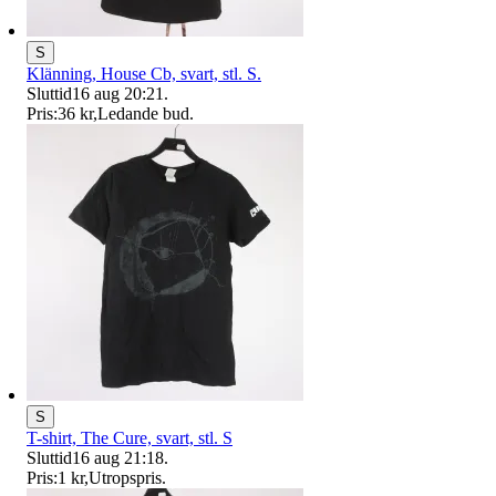
S
Klänning, House Cb, svart, stl. S.
Sluttid
16 aug 20:21
.
Pris:
36 kr
,
Ledande bud
.
S
T-shirt, The Cure, svart, stl. S
Sluttid
16 aug 21:18
.
Pris:
1 kr
,
Utropspris
.