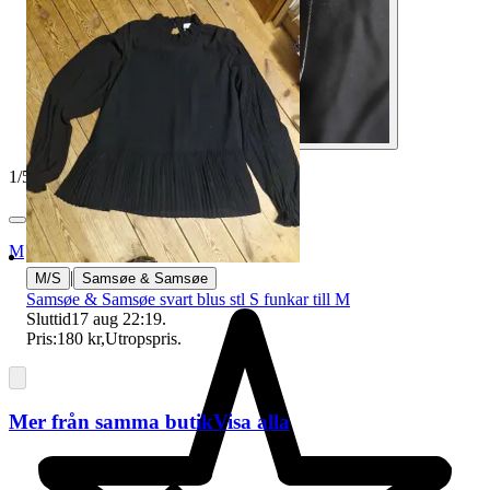
1
/
5
Myrorna
|
M/S
Samsøe & Samsøe
Samsøe & Samsøe svart blus stl S funkar till M
Sluttid
17 aug 22:19
.
Pris:
180 kr
,
Utropspris
.
Mer från samma butik
Visa alla