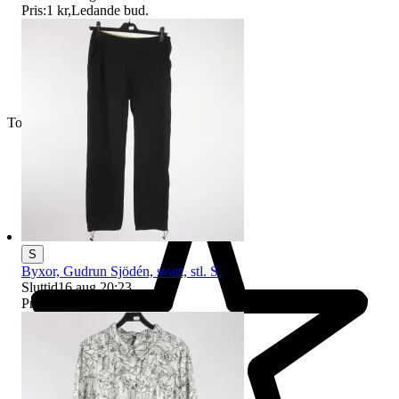
Pris:
1 kr
,
Ledande bud
.
Toppsäljare
S
Byxor, Gudrun Sjödén, svart, stl. S.
Sluttid
16 aug 20:23
.
Pris:
1 kr
,
Utropspris
.