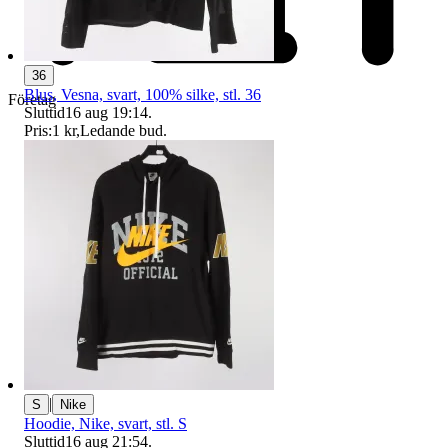
36
Blus, Vesna, svart, 100% silke, stl. 36
Företag
Sluttid
16 aug 19:14
.
Pris:
1 kr
,
Ledande bud
.
|
S
Nike
Hoodie, Nike, svart, stl. S
Sluttid
16 aug 21:54
.