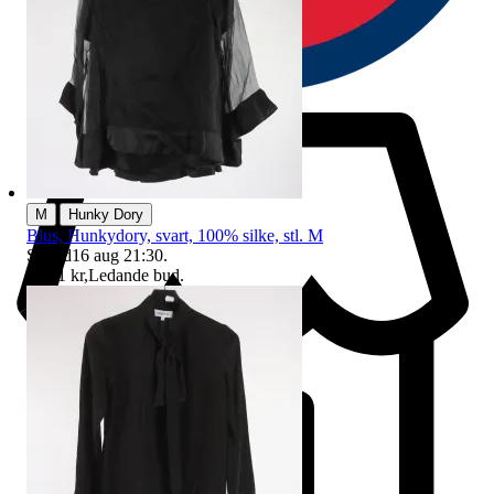
|
M
Hunky Dory
Blus, Hunkydory, svart, 100% silke, stl. M
Sluttid
16 aug 21:30
.
Pris:
1 kr
,
Ledande bud
.