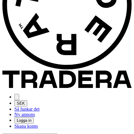
SEK
Så funkar det
Ny annons
Logga in
Skapa konto