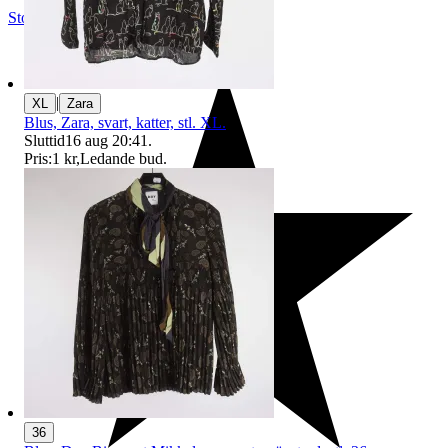
Stockholm
,
Sverige
|
XL
Zara
Blus, Zara, svart, katter, stl. XL.
Sluttid
16 aug 20:41
.
Pris:
1 kr
,
Ledande bud
.
36