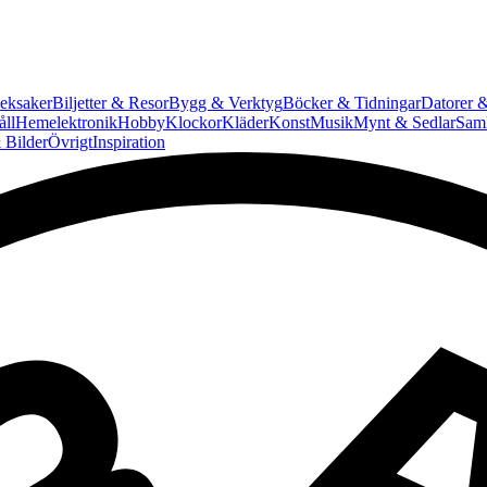
eksaker
Biljetter & Resor
Bygg & Verktyg
Böcker & Tidningar
Datorer &
ll
Hemelektronik
Hobby
Klockor
Kläder
Konst
Musik
Mynt & Sedlar
Saml
 Bilder
Övrigt
Inspiration