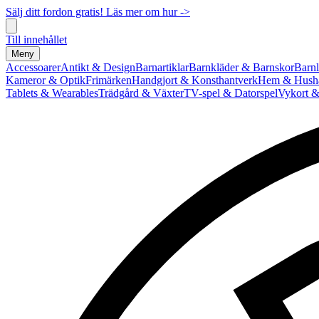
Sälj ditt fordon gratis! Läs mer om hur ->
Till innehållet
Meny
Accessoarer
Antikt & Design
Barnartiklar
Barnkläder & Barnskor
Barnl
Kameror & Optik
Frimärken
Handgjort & Konsthantverk
Hem & Hushå
Tablets & Wearables
Trädgård & Växter
TV-spel & Datorspel
Vykort &