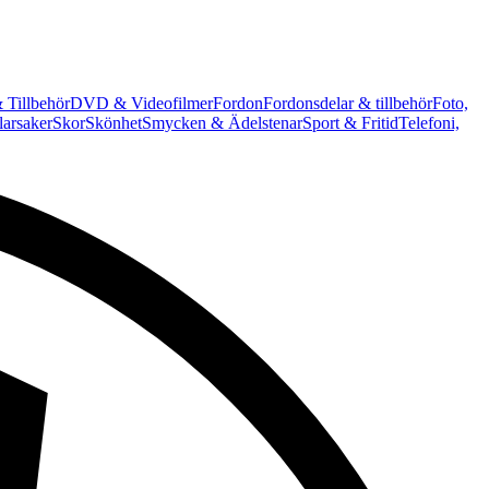
 Tillbehör
DVD & Videofilmer
Fordon
Fordonsdelar & tillbehör
Foto,
arsaker
Skor
Skönhet
Smycken & Ädelstenar
Sport & Fritid
Telefoni,