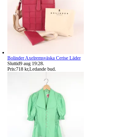
Bolinder Axelremsväska Cerise Läder
Sluttid
9 aug 19:28
.
Pris:
718 kr
,
Ledande bud
.