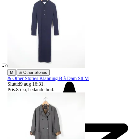
Toppsäljare
|
M
& Other Stories
& Other Stories Klänning Blå Dam Stl M
Sluttid
9 aug 16:31
.
Pris:
85 kr
,
Ledande bud
.