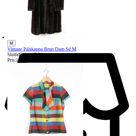
M
Vintage Pälskappa Brun Dam Stl M
Sluttid
9 aug 17:56
.
Pris:
104 kr
,
Ledande bud
.