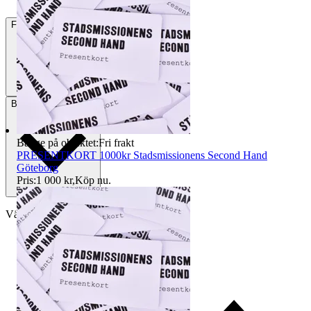
Frakt
59 kr DSV
Betalning
Via Tradera
Badge på objektet:
Fri frakt
PRESENTKORT 1000kr Stadsmissionens Second Hand
Göteborg
Pris:
1 000 kr
,
Köp nu
.
Välj till köparskydd