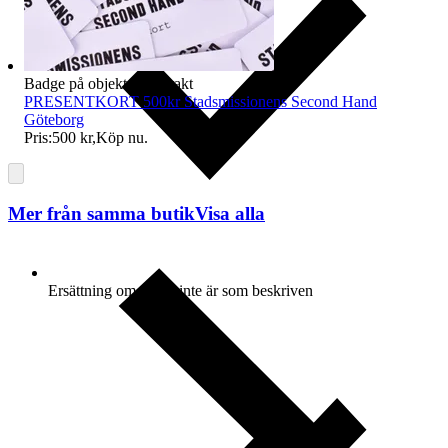
Badge på objektet:
Fri frakt
PRESENTKORT 500kr Stadsmissionens Second Hand
Göteborg
Pris:
500 kr
,
Köp nu
.
Mer från samma butik
Visa alla
Ersättning om varan inte är som beskriven