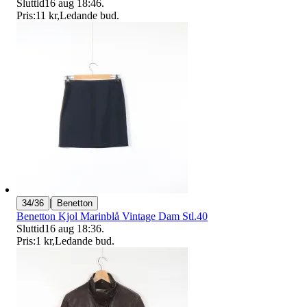
Sluttid
16 aug 18:46
.
Pris:
11 kr
,
Ledande bud
.
|
34/36
Benetton
Benetton Kjol Marinblå Vintage Dam Stl.40
Sluttid
16 aug 18:36
.
Pris:
1 kr
,
Ledande bud
.