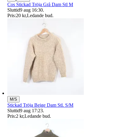
Cos Stickad Tröja Grå Dam Stl M
Sluttid
9 aug 16:30
.
Pris:
20 kr
,
Ledande bud
.
M/S
Stickad Tröja Beige Dam Stl. S/M
Sluttid
9 aug 17:23
.
Pris:
2 kr
,
Ledande bud
.