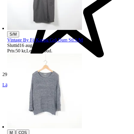
S/M
Vintage By Fé Kappa Grå Dam Stl.S/M
Sluttid
16 aug 18:37
.
Pris:
50 kr
,
Ledande bud
.
29 164 omdömen
Läs omdömen
Följ
|
M
COS