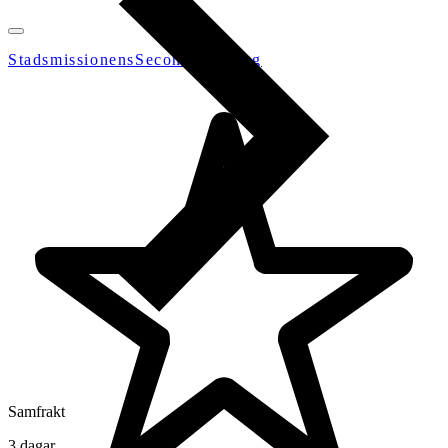
StadsmissionensSecondhandGbg
Samfrakt
3 dagar