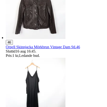
46
Orpell Skinnjacka Mörkbrun Vintage Dam Stl.46
Sluttid
16 aug 16:45
.
Pris:
1 kr
,
Ledande bud
.