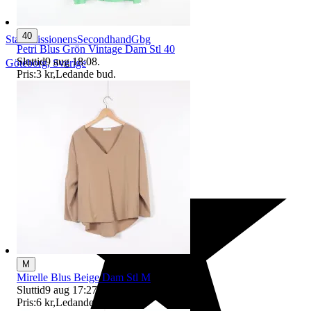
40
StadsmissionensSecondhandGbg
Petri Blus Grön Vintage Dam Stl 40
Sluttid
9 aug 18:08
.
Göteborg
,
Sverige
Pris:
3 kr
,
Ledande bud
.
M
Mirelle Blus Beige Dam Stl M
Sluttid
9 aug 17:27
.
Pris:
6 kr
,
Ledande bud
.