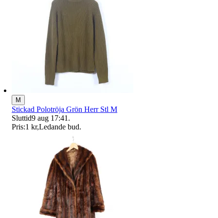
M
Stickad Polotröja Grön Herr Stl M
Sluttid
9 aug 17:41
.
Pris:
1 kr
,
Ledande bud
.