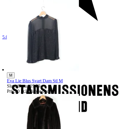
5.0
M
Eva Lie Blus Svart Dam Stl M
Sluttid
9 aug 19:39
.
Pris:
20 kr
,
Ledande bud
.