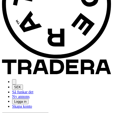
SEK
Så funkar det
Ny annons
Logga in
Skapa konto