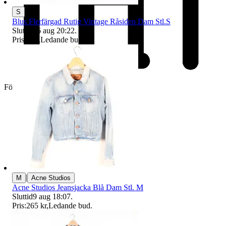
S
Blus Flerfärgad Rutig Vintage Råsiden Dam Stl.S
Sluttid
16 aug 20:22
.
Pris:
1 kr
,
Ledande bud
.
Företag
|
M
Acne Studios
Acne Studios Jeansjacka Blå Dam Stl. M
Sluttid
9 aug 18:07
.
Pris:
265 kr
,
Ledande bud
.