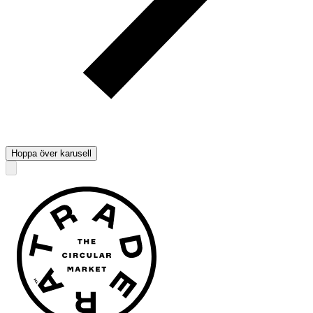
Hoppa över karusell