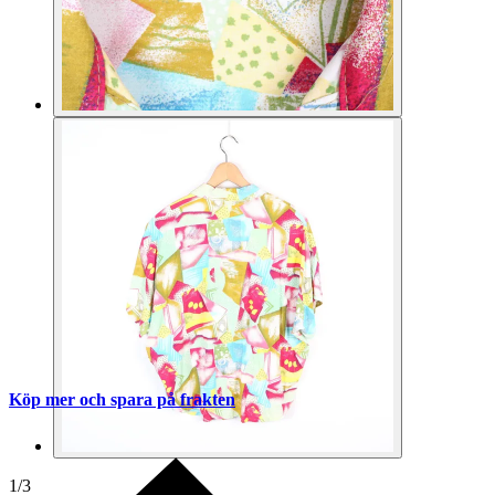
Köp mer och spara på frakten
1
/
3