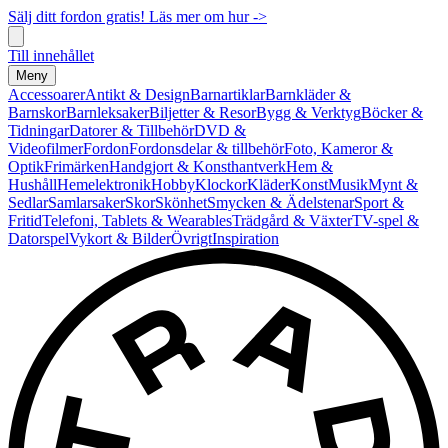
Sälj ditt fordon gratis! Läs mer om hur ->
Till innehållet
Meny
Accessoarer
Antikt & Design
Barnartiklar
Barnkläder &
Barnskor
Barnleksaker
Biljetter & Resor
Bygg & Verktyg
Böcker &
Tidningar
Datorer & Tillbehör
DVD &
Videofilmer
Fordon
Fordonsdelar & tillbehör
Foto, Kameror &
Optik
Frimärken
Handgjort & Konsthantverk
Hem &
Hushåll
Hemelektronik
Hobby
Klockor
Kläder
Konst
Musik
Mynt &
Sedlar
Samlarsaker
Skor
Skönhet
Smycken & Ädelstenar
Sport &
Fritid
Telefoni, Tablets & Wearables
Trädgård & Växter
TV-spel &
Datorspel
Vykort & Bilder
Övrigt
Inspiration