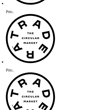
Pris:
.
Pris:
.