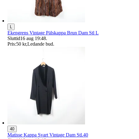
L
Ekengrens Vintage Pälskappa Brun Dam Stl L
Sluttid
16 aug 19:48
.
Pris:
50 kr
,
Ledande bud
.
40
Matisse Kappa Svart Vintage Dam Stl.40