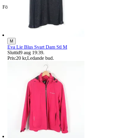
Företag
M
Eva Lie Blus Svart Dam Stl M
Sluttid
9 aug 19:39
.
Pris:
20 kr
,
Ledande bud
.