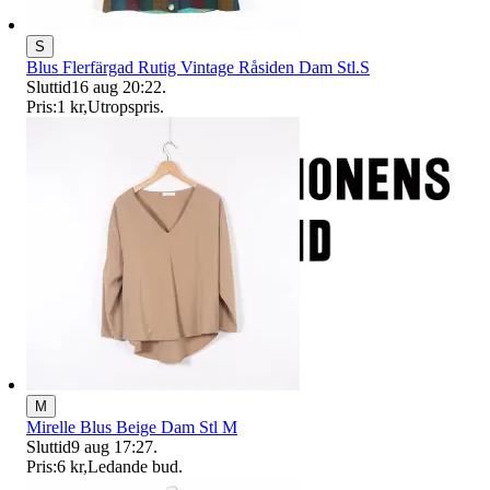
S
Blus Flerfärgad Rutig Vintage Råsiden Dam Stl.S
Sluttid
16 aug 20:22
.
Pris:
1 kr
,
Utropspris
.
M
Mirelle Blus Beige Dam Stl M
Sluttid
9 aug 17:27
.
Pris:
6 kr
,
Ledande bud
.