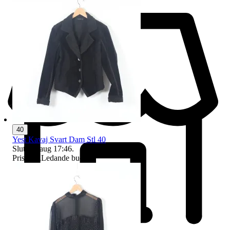
40
Yest Kavaj Svart Dam Stl 40
Sluttid
9 aug 17:46
.
Pris:
1 kr
,
Ledande bud
.