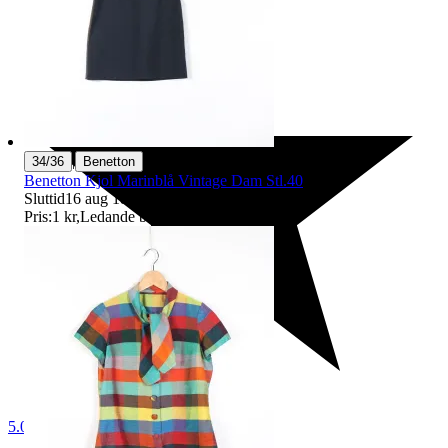
|
34/36
Benetton
Benetton Kjol Marinblå Vintage Dam Stl.40
Sluttid
16 aug 18:36
.
Pris:
1 kr
,
Ledande bud
.
5.0