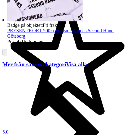
Badge på objektet:
Fri frakt
PRESENTKORT 500kr Stadsmissionens Second Hand
Göteborg
Pris:
500 kr
,
Köp nu
.
Mer från samma kategori
Visa alla
5.0