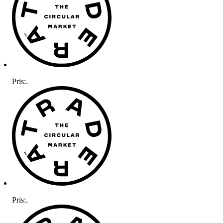
Pris:
.
Pris:
.