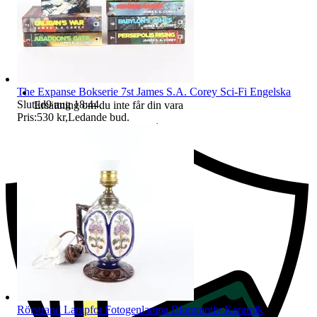
The Expanse Bokserie 7st James S.A. Corey Sci-Fi Engelska
Sluttid
9 aug 18:44
.
Ersättning om du inte får din vara
Pris:
530 kr
,
Ledande bud
.
Rörstrand Lampfot Fotogenlampa Blommotiv Keramik