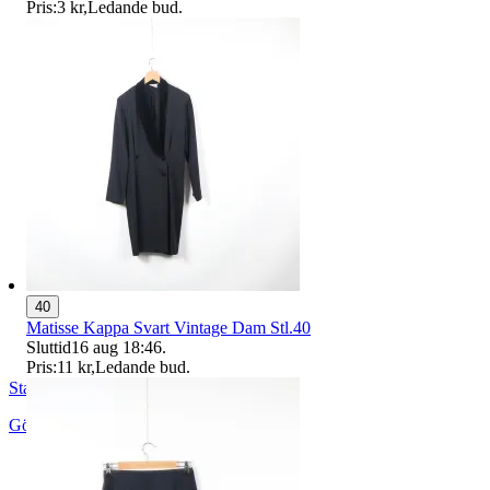
Pris:
3 kr
,
Ledande bud
.
40
Matisse Kappa Svart Vintage Dam Stl.40
Sluttid
16 aug 18:46
.
Pris:
11 kr
,
Ledande bud
.
StadsmissionensSecondhandGbg
Göteborg
,
Sverige