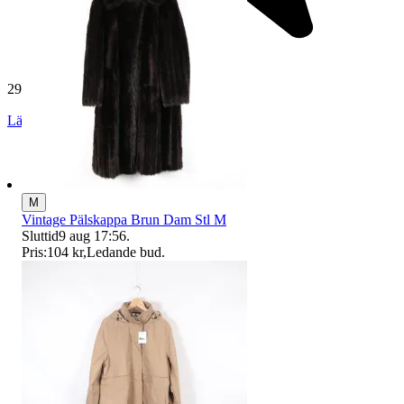
29 146 omdömen
Läs omdömen
Följ
M
Vintage Pälskappa Brun Dam Stl M
Sluttid
9 aug 17:56
.
Pris:
104 kr
,
Ledande bud
.