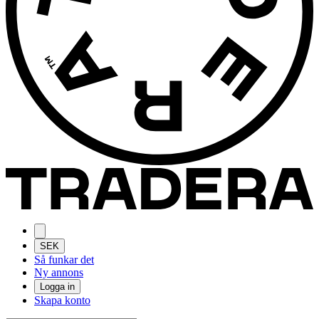
SEK
Så funkar det
Ny annons
Logga in
Skapa konto