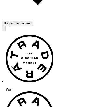
Hoppa över karusell
Pris:
.