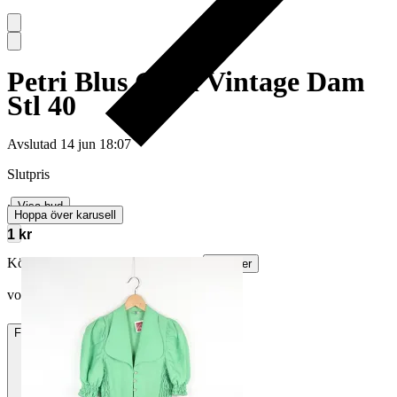
Petri Blus Grön Vintage Dam
Stl 40
Avslutad
14 jun 18:07
Slutpris
∙
Visa bud
Hoppa över karusell
1 kr
Köparskydd är valfritt hos företag.
Läs mer
vonnizen vann auktionen
Frakt
59 kr DSV