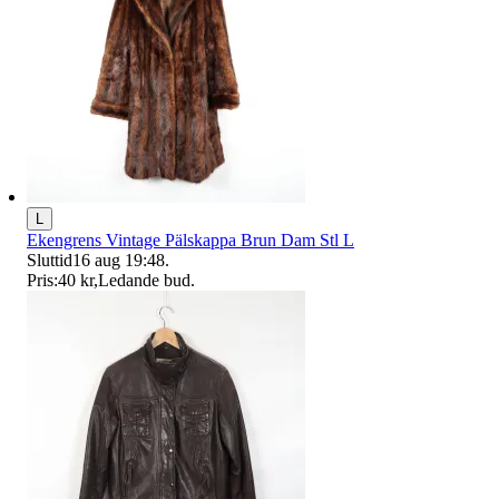
L
Ekengrens Vintage Pälskappa Brun Dam Stl L
Sluttid
16 aug 19:48
.
Pris:
40 kr
,
Ledande bud
.