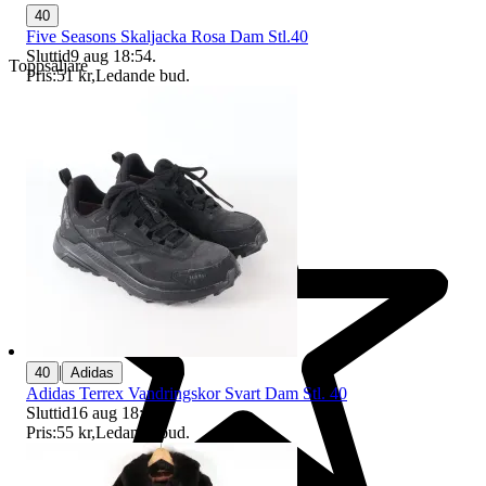
40
Five Seasons Skaljacka Rosa Dam Stl.40
Sluttid
9 aug 18:54
.
Toppsäljare
Pris:
51 kr
,
Ledande bud
.
|
40
Adidas
Adidas Terrex Vandringskor Svart Dam Stl. 40
Sluttid
16 aug 18:19
.
Pris:
55 kr
,
Ledande bud
.