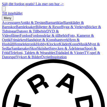
Sälj ditt fordon gratis! Läs mer om hur ->
Till innehållet
Meny
Accessoarer
Antikt & Design
Barnartiklar
Barnkläder &
Barnskor
Barnleksaker
Biljetter & Resor
Bygg & Verktyg
Böcker &
Tidningar
Datorer & Tillbehör
DVD &
Videofilmer
Fordon
Fordonsdelar & tillbehör
Foto, Kameror &
Optik
Frimärken
Handgjort & Konsthantverk
Hem &
Hushåll
Hemelektronik
Hobby
Klockor
Kläder
Konst
Musik
Mynt &
Sedlar
Samlarsaker
Skor
Skönhet
Smycken & Ädelstenar
Sport &
Fritid
Telefoni, Tablets & Wearables
Trädgård & Växter
TV-spel &
Datorspel
Vykort & Bilder
Övrigt
Inspiration