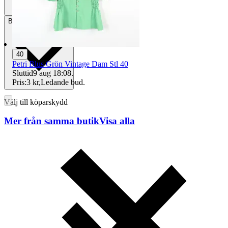
Betalning
Via Tradera
40
Petri Blus Grön Vintage Dam Stl 40
Sluttid
9 aug 18:08
.
Pris:
3 kr
,
Ledande bud
.
Välj till köparskydd
Mer från samma butik
Visa alla