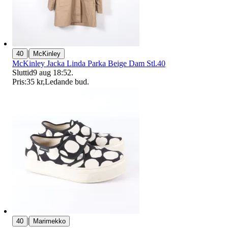
|
40
McKinley
McKinley Jacka Linda Parka Beige Dam Stl.40
Sluttid
9 aug 18:52
.
Pris:
35 kr
,
Ledande bud
.
|
40
Marimekko