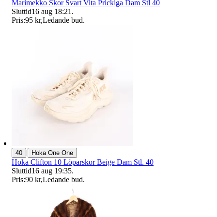
Marimekko Skor Svart Vita Prickiga Dam Stl 40
Sluttid
16 aug 18:21
.
Pris:
95 kr
,
Ledande bud
.
|
40
Hoka One One
Hoka Clifton 10 Löparskor Beige Dam Stl. 40
Sluttid
16 aug 19:35
.
Pris:
90 kr
,
Ledande bud
.