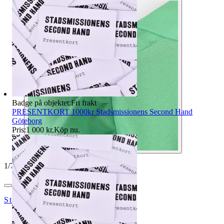
Badge på objektet:
Fri frakt
PRESENTKORT 1000kr Stadsmissionens Second Hand
Göteborg
Pris:
1 000 kr
,
Köp nu
.
1
/
7
StadsmissionensSecondhandGbg