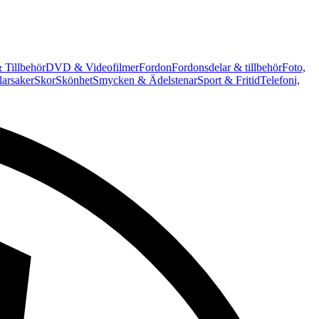
 Tillbehör
DVD & Videofilmer
Fordon
Fordonsdelar & tillbehör
Foto,
arsaker
Skor
Skönhet
Smycken & Ädelstenar
Sport & Fritid
Telefoni,