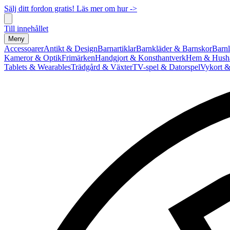
Sälj ditt fordon gratis! Läs mer om hur ->
Till innehållet
Meny
Accessoarer
Antikt & Design
Barnartiklar
Barnkläder & Barnskor
Barnl
Kameror & Optik
Frimärken
Handgjort & Konsthantverk
Hem & Hushå
Tablets & Wearables
Trädgård & Växter
TV-spel & Datorspel
Vykort &