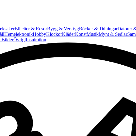
eksaker
Biljetter & Resor
Bygg & Verktyg
Böcker & Tidningar
Datorer &
ll
Hemelektronik
Hobby
Klockor
Kläder
Konst
Musik
Mynt & Sedlar
Saml
 Bilder
Övrigt
Inspiration