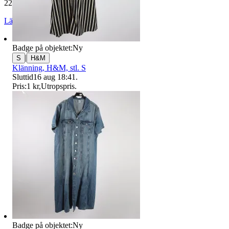
229 773 omdömen
Läs omdömen
Följ
Badge på objektet:
Ny
|
S
H&M
Klänning, H&M, stl. S
Sluttid
16 aug 18:41
.
Pris:
1 kr
,
Utropspris
.
Badge på objektet:
Ny