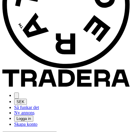
SEK
Så funkar det
Ny annons
Logga in
Skapa konto