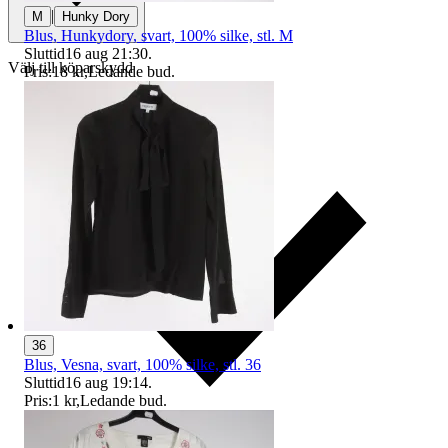
|
M
Hunky Dory
Blus, Hunkydory, svart, 100% silke, stl. M
Sluttid
16 aug 21:30
.
Välj till köparskydd
Pris:
18 kr
,
Ledande bud
.
36
Blus, Vesna, svart, 100% silke, stl. 36
Sluttid
16 aug 19:14
.
Pris:
1 kr
,
Ledande bud
.