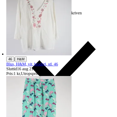
Ersättning om varan inte är som beskriven
|
46
H&M
Blus, H&M, vit, broderi, stl. 46
Sluttid
16 aug 21:29
.
Pris:
1 kr
,
Utropspris
.