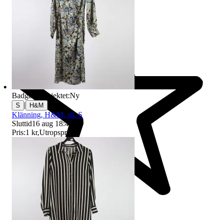
Badge på objektet:
Ny
|
S
H&M
Klänning, H&M, stl. S
Sluttid
16 aug 18:44
.
Pris:
1 kr
,
Utropspris
.