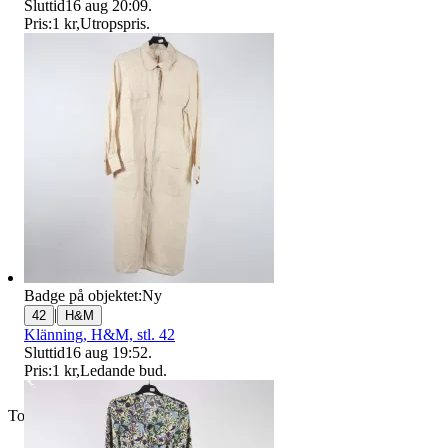
Sluttid
16 aug 20:09
.
Pris:
1 kr
,
Utropspris
.
Badge på objektet:
Ny
|
42
H&M
Klänning, H&M, stl. 42
Sluttid
16 aug 19:52
.
Pris:
1 kr
,
Ledande bud
.
Toppsäljare