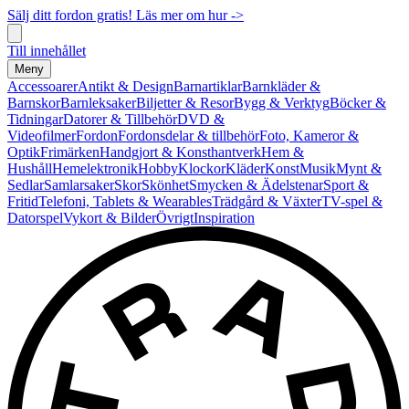
Sälj ditt fordon gratis! Läs mer om hur ->
Till innehållet
Meny
Accessoarer
Antikt & Design
Barnartiklar
Barnkläder &
Barnskor
Barnleksaker
Biljetter & Resor
Bygg & Verktyg
Böcker &
Tidningar
Datorer & Tillbehör
DVD &
Videofilmer
Fordon
Fordonsdelar & tillbehör
Foto, Kameror &
Optik
Frimärken
Handgjort & Konsthantverk
Hem &
Hushåll
Hemelektronik
Hobby
Klockor
Kläder
Konst
Musik
Mynt &
Sedlar
Samlarsaker
Skor
Skönhet
Smycken & Ädelstenar
Sport &
Fritid
Telefoni, Tablets & Wearables
Trädgård & Växter
TV-spel &
Datorspel
Vykort & Bilder
Övrigt
Inspiration