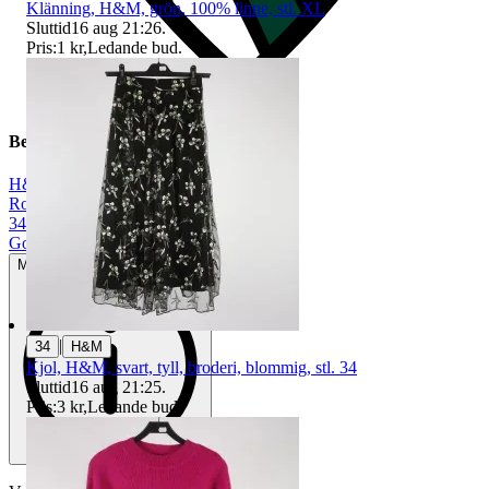
Klänning, H&M, grön, 100% linne, stl. XL
Sluttid
16 aug 21:26
.
Pris:
1 kr
,
Ledande bud
.
Beskrivning
H&M
|
Rosa
|
34
|
Gott använt skick
Mindre tecken på användning
|
34
H&M
Kjol, H&M, svart, tyll, broderi, blommig, stl. 34
Sluttid
16 aug 21:25
.
Pris:
3 kr
,
Ledande bud
.