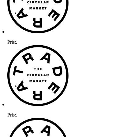
Pris:
.
Pris:
.