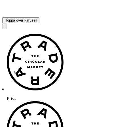
Hoppa över karusell
Pris:
.