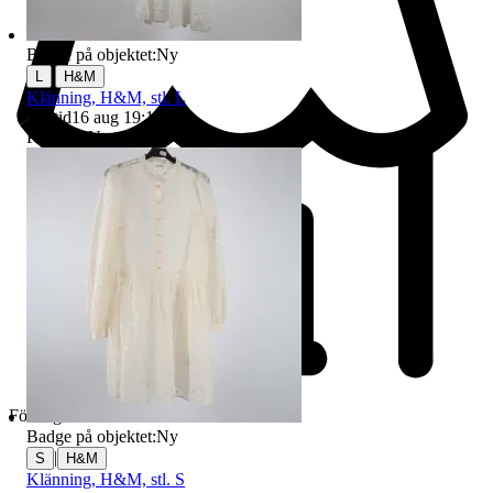
Badge på objektet:
Ny
|
L
H&M
Klänning, H&M, stl. L
Sluttid
16 aug 19:12
.
Pris:
1 kr
,
Utropspris
.
Företag
Badge på objektet:
Ny
|
S
H&M
Klänning, H&M, stl. S