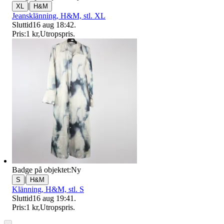
|
XL
H&M
Jeansklänning, H&M, stl. XL
Sluttid
16 aug 18:42
.
Pris:
1 kr
,
Utropspris
.
Badge på objektet:
Ny
|
S
H&M
Klänning, H&M, stl. S
Sluttid
16 aug 19:41
.
Pris:
1 kr
,
Utropspris
.