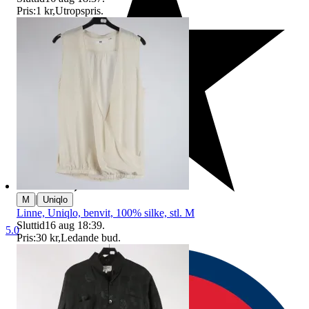
Pris:
1 kr
,
Utropspris
.
|
M
Uniqlo
Linne, Uniqlo, benvit, 100% silke, stl. M
Sluttid
16 aug 18:39
.
5.0
Pris:
30 kr
,
Ledande bud
.