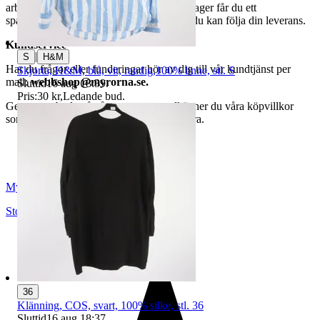
arbetsdagar. När din vara har lämnat vårt lager får du ett
spårningsnummer av DSV inom kort där du kan följa din leverans.
Kundservice
|
S
H&M
Har du frågor eller funderingar hör av dig till vår kundtjänst per
Skjorta, H&M, blå, vit, randig,100% linne, stl. S
mail:
webbshop@myrorna.se
.
Sluttid
16 aug 18:39
.
Pris:
30 kr
,
Ledande bud
.
Genom att buda på våra annonser godkänner du våra köpvillkor
som du hittar på vår infosida här på Tradera.
Myrorna
Stockholm
,
Sverige
36
Klänning, COS, svart, 100% silke, stl. 36
Sluttid
16 aug 18:37
.