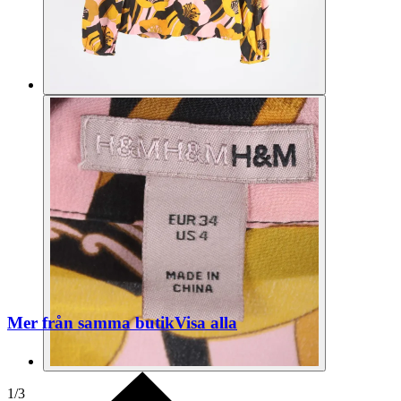
Mer från samma butik
Visa alla
1
/
3