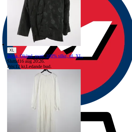
XL
Jacka, Okänd, svart, 100% silke, stl. XL.
Sluttid
16 aug 20:26
.
Pris:
12 kr
,
Ledande bud
.