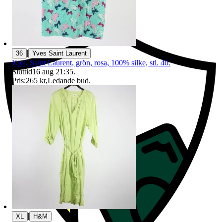
Ersättning om du inte får din vara
|
36
Yves Saint Laurent
Kjol, Saint Laurent, grön, rosa, 100% silke, stl. 40.
Sluttid
16 aug 21:35
.
Pris:
265 kr
,
Ledande bud
.
|
XL
H&M