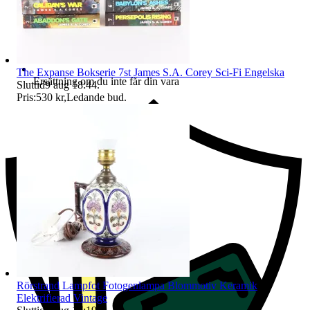
The Expanse Bokserie 7st James S.A. Corey Sci-Fi Engelska
Ersättning om du inte får din vara
Sluttid
9 aug 18:44
.
Pris:
530 kr
,
Ledande bud
.
Rörstrand Lampfot Fotogenlampa Blommotiv Keramik
Elektrifierad Vintage