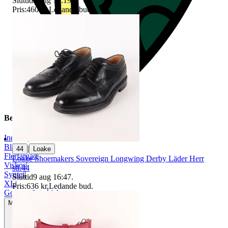
Sluttid
9 aug 17:19
.
Pris:
460 kr
,
Ledande bud
.
Beskrivning
Indiska
|
Blå
|
|
44
Loake
Flerfärgad
|
Loake Shoemakers Sovereign Longwing Derby Läder Herr
Viskos
|
stl.44
Syntet
|
Sluttid
9 aug 16:47
.
XL
|
Pris:
636 kr
,
Ledande bud
.
Gott använt skick
Mindre tecken på användning