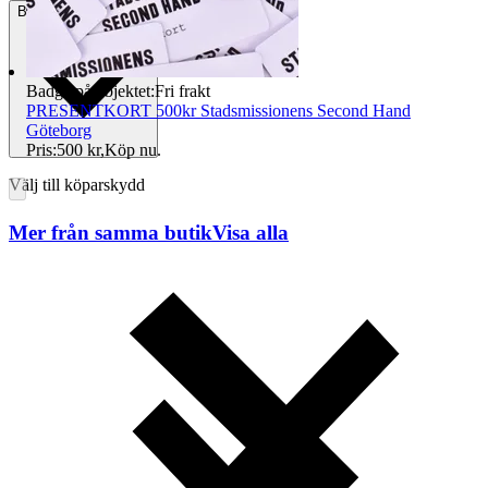
Betalning
Via Tradera
Badge på objektet:
Fri frakt
PRESENTKORT 500kr Stadsmissionens Second Hand
Göteborg
Pris:
500 kr
,
Köp nu
.
Välj till köparskydd
Mer från samma butik
Visa alla