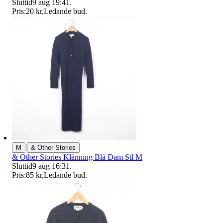
Sluttid
9 aug 19:41
.
Pris:
20 kr
,
Ledande bud
.
|
M
& Other Stories
& Other Stories Klänning Blå Dam Stl M
Sluttid
9 aug 16:31
.
Pris:
85 kr
,
Ledande bud
.