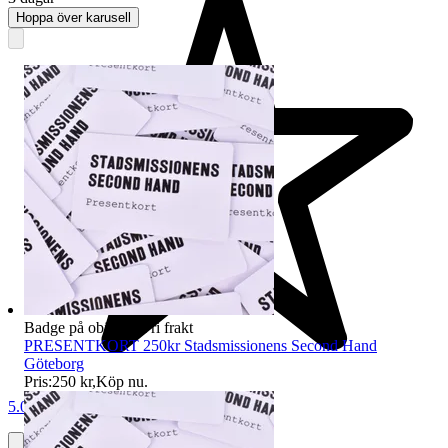
Hoppa över karusell
Badge på objektet:
Fri frakt
PRESENTKORT 250kr Stadsmissionens Second Hand
Göteborg
Pris:
250 kr
,
Köp nu
.
5.0