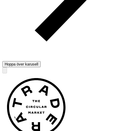
Hoppa över karusell