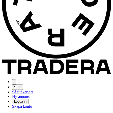
SEK
Så funkar det
Ny annons
Logga in
Skapa konto