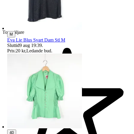
Toppsäljare
M
Eva Lie Blus Svart Dam Stl M
Sluttid
9 aug 19:39
.
Pris:
20 kr
,
Ledande bud
.
40