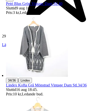
Petri Blus Grön Vintage Dam Stl 40
Sluttid
9 aug 18:08
.
Pris:
3 kr
,
Ledande bud
.
29 157 omdömen
Läs omdömen
Följ
|
34/36
Lindex
Lindex Kofta Grå Mönstrad Vintage Dam Stl.34/36
Sluttid
16 aug 18:45
.
Pris:
10 kr
,
Ledande bud
.