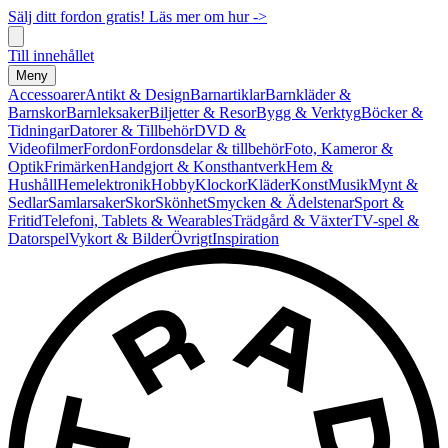
Sälj ditt fordon gratis! Läs mer om hur ->
Till innehållet
Meny
Accessoarer
Antikt & Design
Barnartiklar
Barnkläder &
Barnskor
Barnleksaker
Biljetter & Resor
Bygg & Verktyg
Böcker &
Tidningar
Datorer & Tillbehör
DVD &
Videofilmer
Fordon
Fordonsdelar & tillbehör
Foto, Kameror &
Optik
Frimärken
Handgjort & Konsthantverk
Hem &
Hushåll
Hemelektronik
Hobby
Klockor
Kläder
Konst
Musik
Mynt &
Sedlar
Samlarsaker
Skor
Skönhet
Smycken & Ädelstenar
Sport &
Fritid
Telefoni, Tablets & Wearables
Trädgård & Växter
TV-spel &
Datorspel
Vykort & Bilder
Övrigt
Inspiration