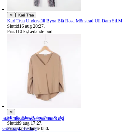
|
M
Kari Traa
Kari Traa Underställ Byxa Blå Rosa Mönstrad Ull Dam Stl.M
Sluttid
16 aug 20:27
.
Pris:
110 kr
,
Ledande bud
.
M
Mirelle Blus Beige Dam Stl M
StadsmissionensSecondhandGbg
Sluttid
9 aug 17:27
.
Göteborg
,
Sverige
Pris:
6 kr
,
Ledande bud
.