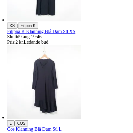
|
XS
Filippa K
Filippa K Klänning Blå Dam Stl XS
Sluttid
9 aug 19:46
.
Pris:
2 kr
,
Ledande bud
.
|
L
COS
Cos Klänning Blå Dam Stl L