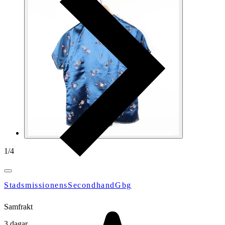
1
/
4
StadsmissionensSecondhandGbg
Samfrakt
3 dagar