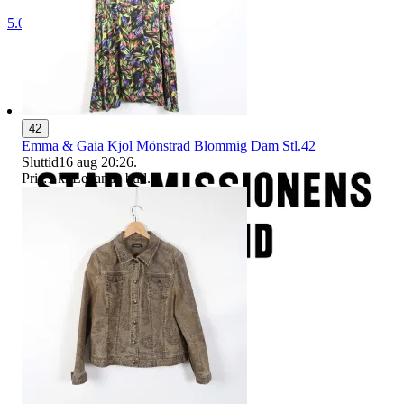
5.0
42
Emma & Gaia Kjol Mönstrad Blommig Dam Stl.42
Sluttid
16 aug 20:26
.
Pris:
1 kr
,
Ledande bud
.