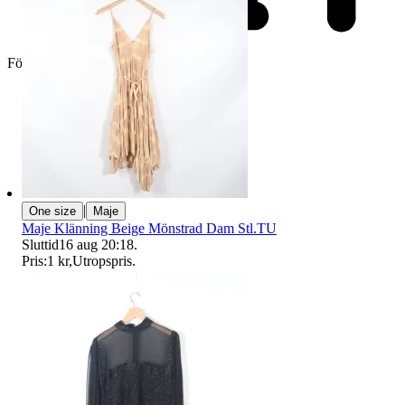
Företag
|
One size
Maje
Maje Klänning Beige Mönstrad Dam Stl.TU
Sluttid
16 aug 20:18
.
Pris:
1 kr
,
Utropspris
.