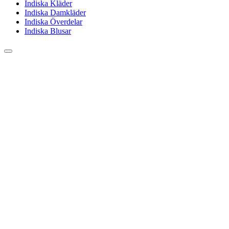
Indiska Kläder
Indiska Damkläder
Indiska Överdelar
Indiska Blusar