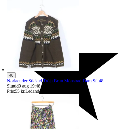
48
Norlaender Stickad Tröja Brun Mönstrad Dam Stl 48
Sluttid
9 aug 19:48
.
Pris:
55 kr
,
Ledande bud
.