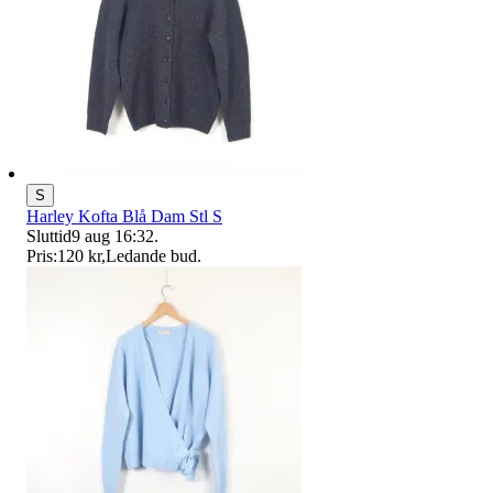
S
Harley Kofta Blå Dam Stl S
Sluttid
9 aug 16:32
.
Pris:
120 kr
,
Ledande bud
.