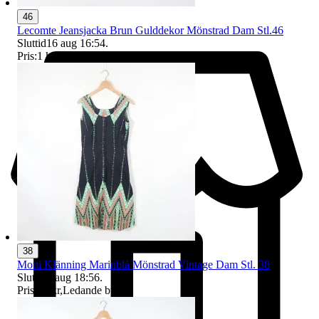
46
Lecomte Jeansjacka Brun Gulddekor Mönstrad Dam Stl.46
Sluttid
16 aug 16:54
.
Pris:
1 kr
,
Ledande bud
.
38
Motti Klänning Marinblå Mönstrad Vintage Dam Stl. 38
Sluttid
9 aug 18:56
.
Pris:
32 kr
,
Ledande bud
.