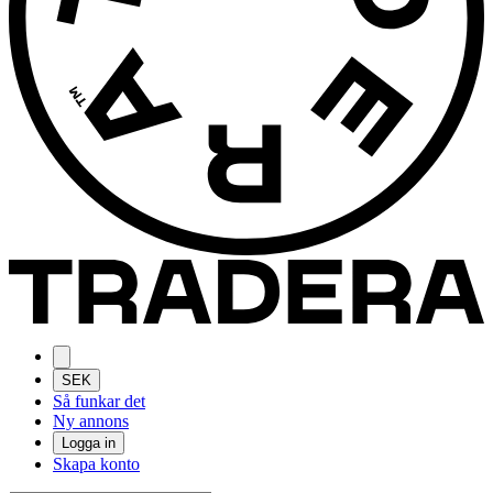
SEK
Så funkar det
Ny annons
Logga in
Skapa konto