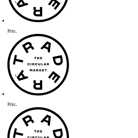
Pris:
.
Pris:
.