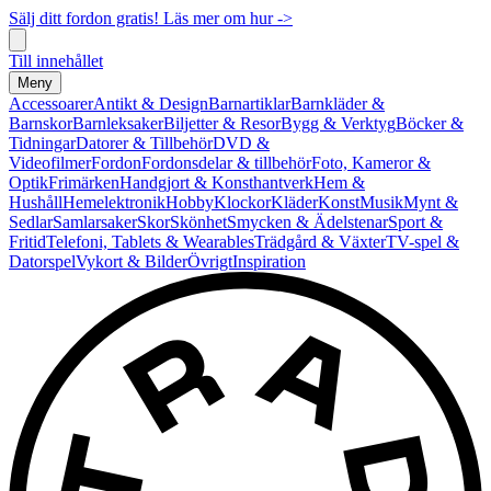
Sälj ditt fordon gratis! Läs mer om hur ->
Till innehållet
Meny
Accessoarer
Antikt & Design
Barnartiklar
Barnkläder &
Barnskor
Barnleksaker
Biljetter & Resor
Bygg & Verktyg
Böcker &
Tidningar
Datorer & Tillbehör
DVD &
Videofilmer
Fordon
Fordonsdelar & tillbehör
Foto, Kameror &
Optik
Frimärken
Handgjort & Konsthantverk
Hem &
Hushåll
Hemelektronik
Hobby
Klockor
Kläder
Konst
Musik
Mynt &
Sedlar
Samlarsaker
Skor
Skönhet
Smycken & Ädelstenar
Sport &
Fritid
Telefoni, Tablets & Wearables
Trädgård & Växter
TV-spel &
Datorspel
Vykort & Bilder
Övrigt
Inspiration