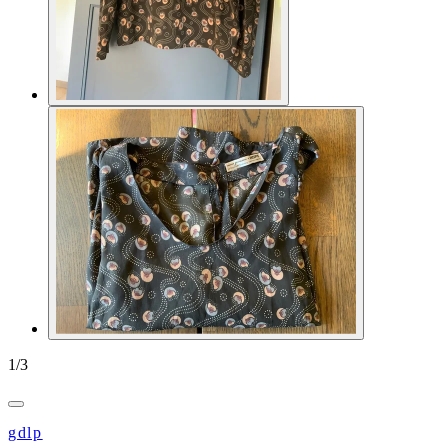
1
/
3
gdlp