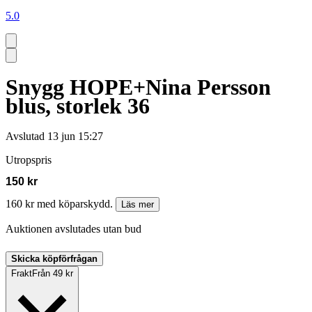
5.0
Snygg HOPE+Nina Persson
blus, storlek 36
Avslutad
13 jun 15:27
Utropspris
150 kr
160 kr med köparskydd.
Läs mer
Auktionen avslutades utan bud
Skicka köpförfrågan
Frakt
Från 49 kr