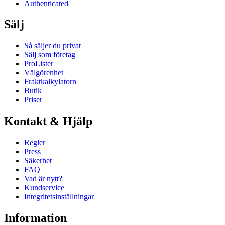
Authenticated
Sälj
Så säljer du privat
Sälj som företag
ProLister
Välgörenhet
Fraktkalkylatorn
Butik
Priser
Kontakt & Hjälp
Regler
Press
Säkerhet
FAQ
Vad är nytt?
Kundservice
Integritetsinställningar
Information