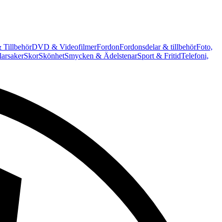
 Tillbehör
DVD & Videofilmer
Fordon
Fordonsdelar & tillbehör
Foto,
arsaker
Skor
Skönhet
Smycken & Ädelstenar
Sport & Fritid
Telefoni,