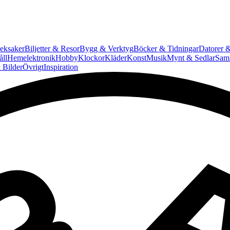
eksaker
Biljetter & Resor
Bygg & Verktyg
Böcker & Tidningar
Datorer &
ll
Hemelektronik
Hobby
Klockor
Kläder
Konst
Musik
Mynt & Sedlar
Saml
 Bilder
Övrigt
Inspiration