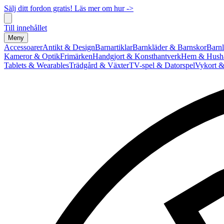
Sälj ditt fordon gratis! Läs mer om hur ->
Till innehållet
Meny
Accessoarer
Antikt & Design
Barnartiklar
Barnkläder & Barnskor
Barnl
Kameror & Optik
Frimärken
Handgjort & Konsthantverk
Hem & Hushå
Tablets & Wearables
Trädgård & Växter
TV-spel & Datorspel
Vykort &