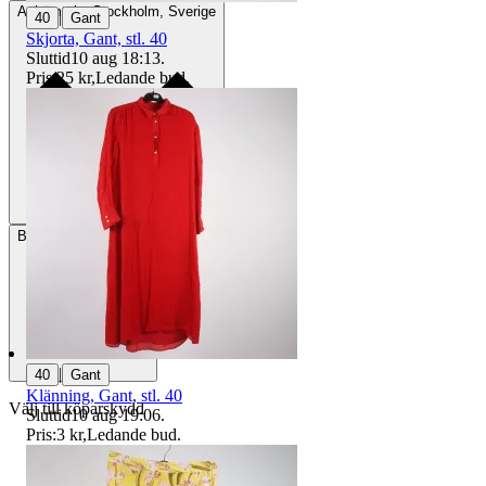
Avhämtning
Stockholm, Sverige
|
40
Gant
Skjorta, Gant, stl. 40
Sluttid
10 aug 18:13
.
Pris:
25 kr
,
Ledande bud
.
Betalning
Via Tradera
|
40
Gant
Klänning, Gant, stl. 40
Välj till köparskydd
Sluttid
10 aug 19:06
.
Pris:
3 kr
,
Ledande bud
.