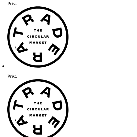
Pris:
.
Pris:
.