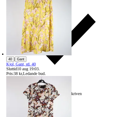
|
40
Gant
Kjol, Gant, stl. 40
Sluttid
10 aug 19:03
.
Pris:
38 kr
,
Ledande bud
.
Ersättning om varan inte är som beskriven