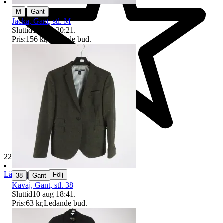
|
M
Gant
Jacka, Gant, stl. M
Sluttid
10 aug 20:21
.
Pris:
156 kr
,
Ledande bud
.
229 621 omdömen
Läs omdömen
|
Följ
38
Gant
Kavaj, Gant, stl. 38
Sluttid
10 aug 18:41
.
Pris:
63 kr
,
Ledande bud
.