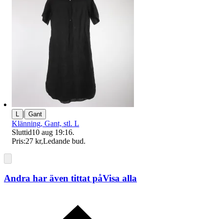
|
L
Gant
Klänning, Gant, stl. L
Sluttid
10 aug 19:16
.
Pris:
27 kr
,
Ledande bud
.
Andra har även tittat på
Visa alla