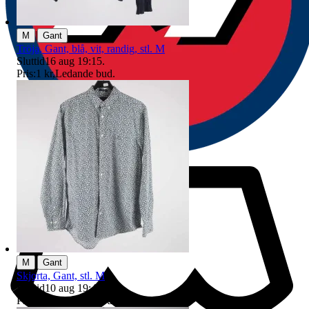
|
M
Gant
Tröja, Gant, blå, vit, randig, stl. M
Sluttid
16 aug 19:15
.
Pris:
1 kr
,
Ledande bud
.
|
M
Gant
Skjorta, Gant, stl. M
Sluttid
10 aug 19:48
.
Pris:
27 kr
,
Ledande bud
.