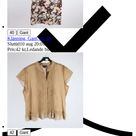
|
40
Gant
Klänning, Gant, stl. 40
Sluttid
10 aug 20:01
.
Pris:
42 kr
,
Ledande bud
.
Ersättning om du inte får din vara
|
42
Gant