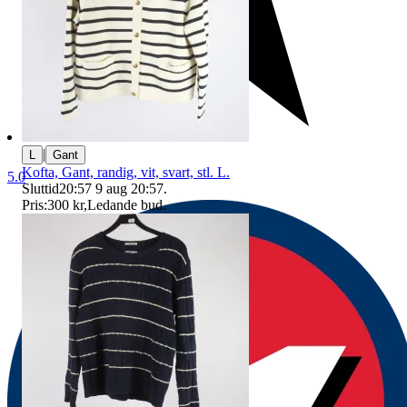
|
L
Gant
Kofta, Gant, randig, vit, svart, stl. L.
5.0
Sluttid
20:57
9 aug 20:57
.
Pris:
300 kr
,
Ledande bud
.