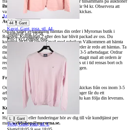
fraktpriset. Vi samfraktar upp till fyra varor tillsammans på auktioner
Publicerad
12 jun 19:37
som avslutas samma dag. Samfraktspriset är 94 kr. Observera att
varor märkta endast avhämtning inte kan skickas.
Anmäl
Sälj liknande
Avhämtning
|
44
Gant
Kavaj, Gant, rosa, stl. 44.
Om du väljer avhämtning hämtas din order i Myrornas butik i
Sluttid
16 aug 19:58
.
Ropsten, Kolargatan 2 efter den har blivit packad av oss. Du
Pris:
1 kr
,
Ledande bud
.
kommer att få ett separat mail med rubriken Välkommen att hämta
din order på Myrorna i Ropsten! när din order är redo att hämtas. Ta
med legitimation. Hanteringstiden är cirka 3-5 arbetsdagar. Ordrar
ska hämtas senast 7 dagar efter att man mottagit mail att ordern är
redo för avhämtning. Ordrar som ej hämtas ut i tid rensas bort och
en avgift på 84 kr dras av från återbetalningen.
Frakt
Om du har valt frakt kommer din vara att skickas från oss inom 3-5
arbetsdagar. När din vara har lämnat vårt lager får du ett
spårningsnummer av DSV inom kort där du kan följa din leverans.
Kundservice
Har du frågor eller funderingar hör av dig till vår kundtjänst per
|
L
Gant
mail:
webbshop@myrorna.se
.
Tröja, Gant, rosa, stl. L
Sluttid
18:05
9 aug 18:05
.