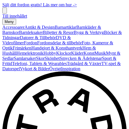
Sälj ditt fordon gratis! Läs mer om hur ->
Till innehållet
Meny
Accessoarer
Antikt & Design
Barnartiklar
Barnkläder &
Barnskor
Barnleksaker
Biljetter & Resor
Bygg & Verktyg
Böcker &
Tidningar
Datorer & Tillbehör
DVD &
Videofilmer
Fordon
Fordonsdelar & tillbehör
Foto, Kameror &
Optik
Frimärken
Handgjort & Konsthantverk
Hem &
Hushåll
Hemelektronik
Hobby
Klockor
Kläder
Konst
Musik
Mynt &
Sedlar
Samlarsaker
Skor
Skönhet
Smycken & Ädelstenar
Sport &
Fritid
Telefoni, Tablets & Wearables
Trädgård & Växter
TV-spel &
Datorspel
Vykort & Bilder
Övrigt
Inspiration