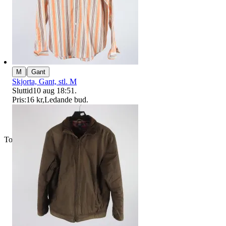
|
M
Gant
Skjorta, Gant, stl. M
Sluttid
10 aug 18:51
.
Pris:
16 kr
,
Ledande bud
.
Toppsäljare