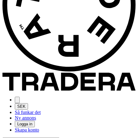
SEK
Så funkar det
Ny annons
Logga in
Skapa konto