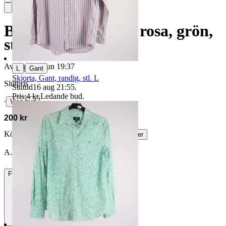
Blus, Gant, randig, rosa, grön,
stl. 40.
Avslutad
21 jun 19:37
|
L
Gant
Skjorta, Gant, randig, stl. L
Slutpris
Sluttid
16 aug 21:55
.
Pris:
4 kr
,
Ledande bud
.
∙
Visa bud
200 kr
Köparskydd är valfritt hos företag.
Läs mer
A.Holgersson vann auktionen
Frakt
84 kr DSV