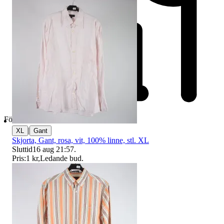
Företag
|
XL
Gant
Skjorta, Gant, rosa, vit, 100% linne, stl. XL
Sluttid
16 aug 21:57
.
Pris:
1 kr
,
Ledande bud
.