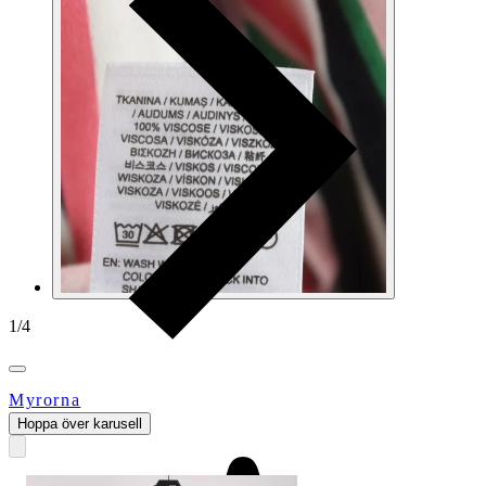
1
/
4
Myrorna
Hoppa över karusell