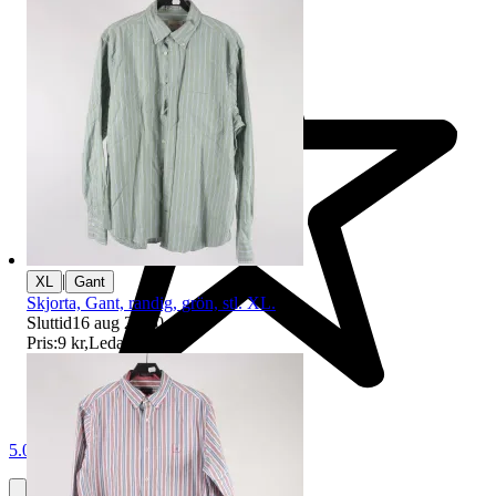
|
XL
Gant
Skjorta, Gant, randig, grön, stl. XL.
Sluttid
16 aug 20:20
.
Pris:
9 kr
,
Ledande bud
.
5.0