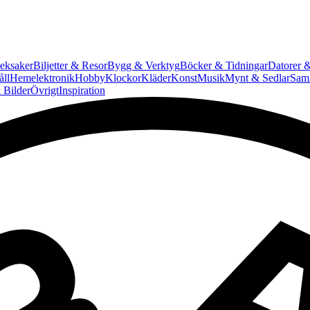
eksaker
Biljetter & Resor
Bygg & Verktyg
Böcker & Tidningar
Datorer &
ll
Hemelektronik
Hobby
Klockor
Kläder
Konst
Musik
Mynt & Sedlar
Saml
 Bilder
Övrigt
Inspiration