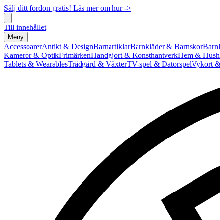
Sälj ditt fordon gratis! Läs mer om hur ->
Till innehållet
Meny
Accessoarer
Antikt & Design
Barnartiklar
Barnkläder & Barnskor
Barnl
Kameror & Optik
Frimärken
Handgjort & Konsthantverk
Hem & Hushå
Tablets & Wearables
Trädgård & Växter
TV-spel & Datorspel
Vykort &