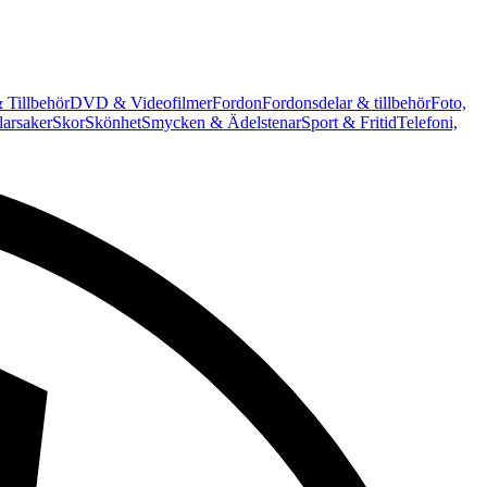
 Tillbehör
DVD & Videofilmer
Fordon
Fordonsdelar & tillbehör
Foto,
arsaker
Skor
Skönhet
Smycken & Ädelstenar
Sport & Fritid
Telefoni,