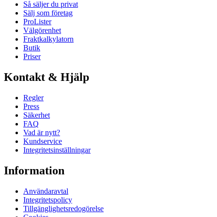
Så säljer du privat
Sälj som företag
ProLister
Välgörenhet
Fraktkalkylatorn
Butik
Priser
Kontakt & Hjälp
Regler
Press
Säkerhet
FAQ
Vad är nytt?
Kundservice
Integritetsinställningar
Information
Användaravtal
Integritetspolicy
Tillgänglighetsredogörelse