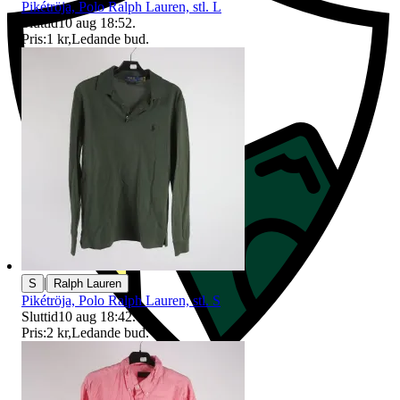
Pikétröja, Polo Ralph Lauren, stl. L
Sluttid
10 aug 18:52
.
Pris:
1 kr
,
Ledande bud
.
|
S
Ralph Lauren
Pikétröja, Polo Ralph Lauren, stl. S
Sluttid
10 aug 18:42
.
Pris:
2 kr
,
Ledande bud
.