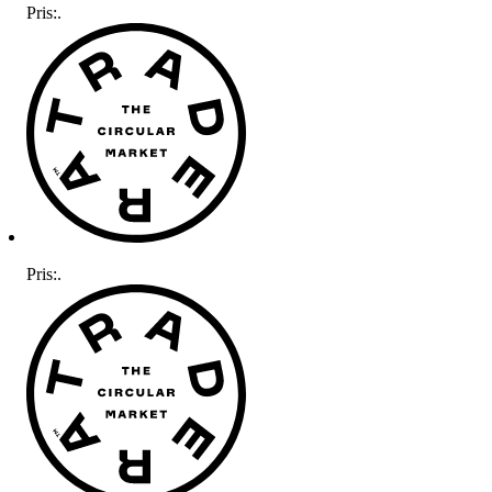
Pris:
.
Pris:
.