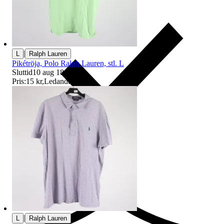
|
L
Ralph Lauren
Pikétröja, Polo Ralph Lauren, stl. L
Sluttid
10 aug 18:41
.
Pris:
15 kr
,
Ledande bud
.
Ersättning om du inte får din vara
|
L
Ralph Lauren