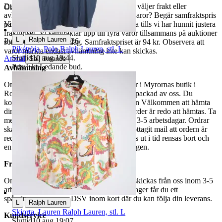
Du betalar din order direkt på Tradera och väljer frakt eller
Objektnr
736 076 263
avhämtning. Vill du att vi samfraktar fler varor? Begär samfraktspris
på din Traderasida och vänta med att betala tills vi har hunnit justera
Visningar
619
fraktpriset. Vi samfraktar upp till fyra varor tillsammans på auktioner
|
L
Ralph Lauren
Publicerad
12 jun 21:26
som avslutas samma dag. Samfraktspriset är 94 kr. Observera att
Pikétröja, Polo Ralph Lauren, stl. L
varor märkta endast avhämtning inte kan skickas.
Sluttid
10 aug 19:44
.
Anmäl
Sälj liknande
Pris:
1 kr
,
Ledande bud
.
Avhämtning
Om du väljer avhämtning hämtas din order i Myrornas butik i
Ropsten, Kolargatan 2 efter den har blivit packad av oss. Du
kommer att få ett separat mail med rubriken Välkommen att hämta
din order på Myrorna i Ropsten! när din order är redo att hämtas. Ta
med legitimation. Hanteringstiden är cirka 3-5 arbetsdagar. Ordrar
ska hämtas senast 7 dagar efter att man mottagit mail att ordern är
redo för avhämtning. Ordrar som ej hämtas ut i tid rensas bort och
en avgift på 84 kr dras av från återbetalningen.
Frakt
Om du har valt frakt kommer din vara att skickas från oss inom 3-5
arbetsdagar. När din vara har lämnat vårt lager får du ett
spårningsnummer av DSV inom kort där du kan följa din leverans.
|
L
Ralph Lauren
Skjorta, Lauren Ralph Lauren, stl. L
Kundservice
Sluttid
10 aug 19:07
.