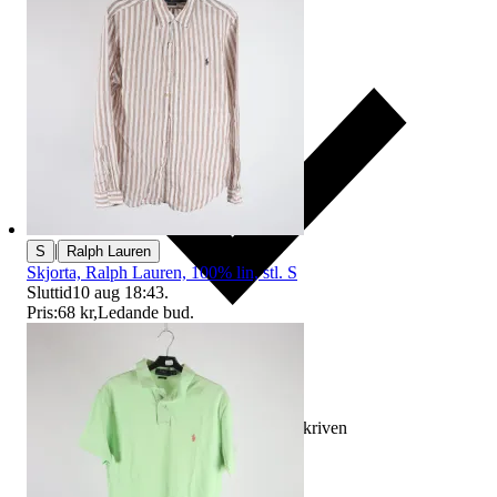
|
S
Ralph Lauren
Skjorta, Ralph Lauren, 100% lin, stl. S
Sluttid
10 aug 18:43
.
Pris:
68 kr
,
Ledande bud
.
Ersättning om varan inte är som beskriven