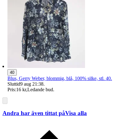
40
Blus, Gerry Weber, blommig, blå, 100% silke, stl. 40.
Sluttid
9 aug 21:38
.
Pris:
16 kr
,
Ledande bud
.
Andra har även tittat på
Visa alla