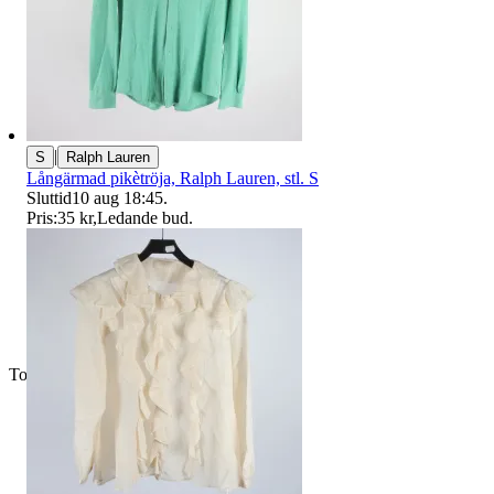
|
S
Ralph Lauren
Långärmad pikètröja, Ralph Lauren, stl. S
Sluttid
10 aug 18:45
.
Pris:
35 kr
,
Ledande bud
.
Toppsäljare