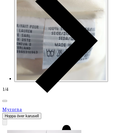
1
/
4
Myrorna
Hoppa över karusell