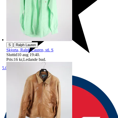
|
S
Ralph Lauren
Skjorta, Ralph Lauren, stl. S
Sluttid
10 aug 19:40
.
Pris:
16 kr
,
Ledande bud
.
5.0