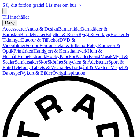
Sälj ditt fordon gratis! Läs mer om hur ->
Till innehållet
Meny
Accessoarer
Antikt & Design
Barnartiklar
Barnkläder &
Barnskor
Barnleksaker
Biljetter & Resor
Bygg & Verktyg
Böcker &
Tidningar
Datorer & Tillbehör
DVD &
Videofilmer
Fordon
Fordonsdelar & tillbehör
Foto, Kameror &
Optik
Frimärken
Handgjort & Konsthantverk
Hem &
Hushåll
Hemelektronik
Hobby
Klockor
Kläder
Konst
Musik
Mynt &
Sedlar
Samlarsaker
Skor
Skönhet
Smycken & Ädelstenar
Sport &
Fritid
Telefoni, Tablets & Wearables
Trädgård & Växter
TV-spel &
Datorspel
Vykort & Bilder
Övrigt
Inspiration