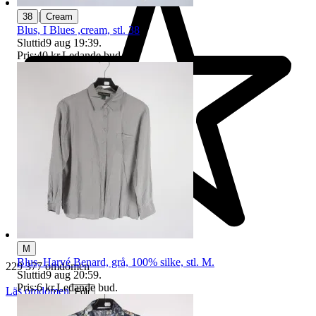
|
38
Cream
Blus, I Blues ,cream, stl. 38
Sluttid
9 aug 19:39
.
Pris:
40 kr
,
Ledande bud
.
M
Blus, Harvé Benard, grå, 100% silke, stl. M.
229 377 omdömen
Sluttid
9 aug 20:59
.
Pris:
6 kr
,
Ledande bud
.
Läs omdömen
Följ