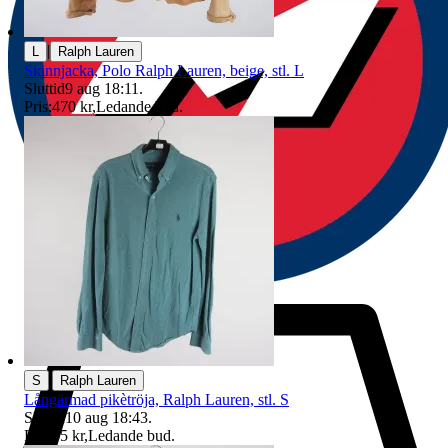
|
L
Ralph Lauren
Skinnjacka, Polo Ralph Lauren, beige, stl. L
Sluttid
9 aug 18:11
.
Pris:
470 kr
,
Ledande bud
.
|
S
Ralph Lauren
Långärmad pikètröja, Ralph Lauren, stl. S
Sluttid
10 aug 18:43
.
Pris:
35 kr
,
Ledande bud
.