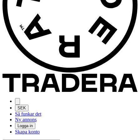
SEK
Så funkar det
Ny annons
Logga in
Skapa konto