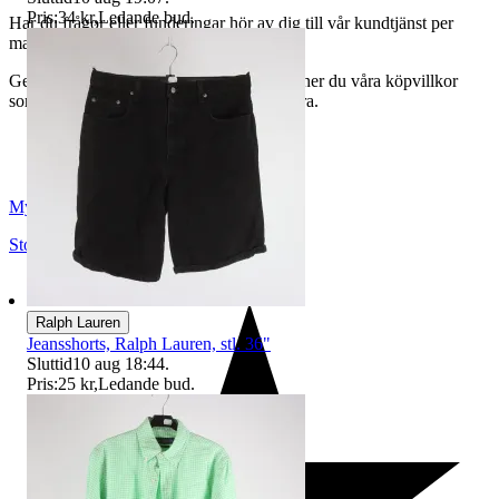
Pris:
34 kr
,
Ledande bud
.
Har du frågor eller funderingar hör av dig till vår kundtjänst per
mail:
webbshop@myrorna.se
.
Genom att buda på våra annonser godkänner du våra köpvillkor
som du hittar på vår infosida här på Tradera.
Myrorna
Stockholm
,
Sverige
Ralph Lauren
Jeansshorts, Ralph Lauren, stl. 36"
Sluttid
10 aug 18:44
.
Pris:
25 kr
,
Ledande bud
.