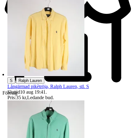
|
S
Ralph Lauren
Långärmad pikètröja, Ralph Lauren, stl. S
Sluttid
10 aug 19:41
.
Företag
Pris:
35 kr
,
Ledande bud
.