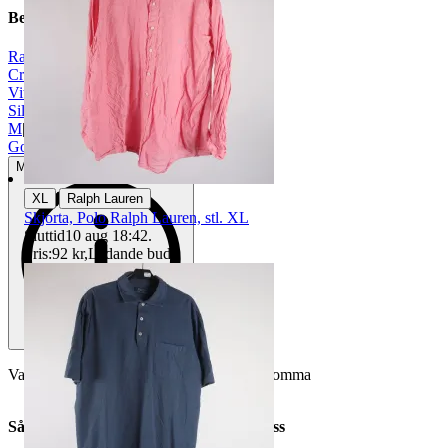
Beskrivning
Ralph Lauren
|
Cream
|
Vit
|
Silke/siden
|
M
|
Gott använt skick
Mindre tecken på användning
|
XL
Ralph Lauren
Skjorta, Polo Ralph Lauren, stl. XL
Sluttid
10 aug 18:42
.
Pris:
92 kr
,
Ledande bud
.
Varan är begagnad och defekter kan förekomma
Så här går det till när du handlar hos oss