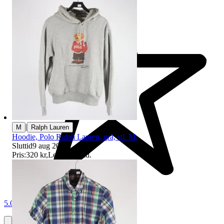
|
M
Ralph Lauren
Hoodie, Polo Ralph Lauren, grå, stl. M.
Sluttid
9 aug 20:19
.
Pris:
320 kr
,
Ledande bud
.
5.0