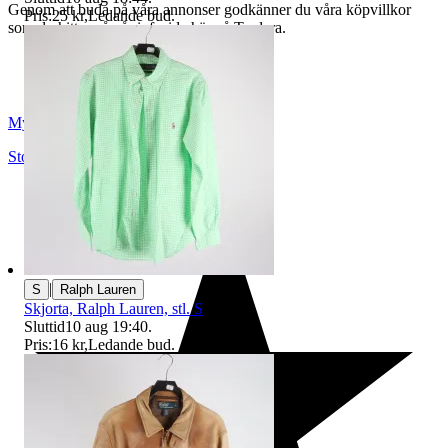
Genom att buda på våra annonser godkänner du våra köpvillkor
Pris:
25 kr
,
Ledande bud
.
som du hittar på vår infosida här på Tradera.
Myrorna
Stockholm
,
Sverige
|
S
Ralph Lauren
Skjorta, Ralph Lauren, stl. S
Sluttid
10 aug 19:40
.
Pris:
16 kr
,
Ledande bud
.