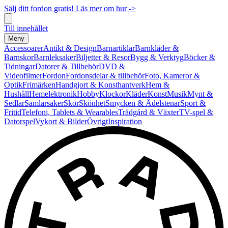
Sälj ditt fordon gratis! Läs mer om hur ->
Till innehållet
Meny
Accessoarer
Antikt & Design
Barnartiklar
Barnkläder &
Barnskor
Barnleksaker
Biljetter & Resor
Bygg & Verktyg
Böcker &
Tidningar
Datorer & Tillbehör
DVD &
Videofilmer
Fordon
Fordonsdelar & tillbehör
Foto, Kameror &
Optik
Frimärken
Handgjort & Konsthantverk
Hem &
Hushåll
Hemelektronik
Hobby
Klockor
Kläder
Konst
Musik
Mynt &
Sedlar
Samlarsaker
Skor
Skönhet
Smycken & Ädelstenar
Sport &
Fritid
Telefoni, Tablets & Wearables
Trädgård & Växter
TV-spel &
Datorspel
Vykort & Bilder
Övrigt
Inspiration