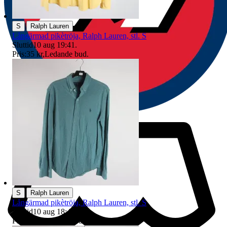
|
S
Ralph Lauren
Långärmad pikètröja, Ralph Lauren, stl. S
Sluttid
10 aug 19:41
.
Pris:
35 kr
,
Ledande bud
.
|
S
Ralph Lauren
Långärmad pikètröja, Ralph Lauren, stl. S
Sluttid
10 aug 18:43
.
Pris:
40 kr
,
Ledande bud
.