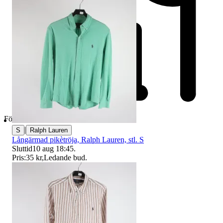
Företag
|
S
Ralph Lauren
Långärmad pikètröja, Ralph Lauren, stl. S
Sluttid
10 aug 18:45
.
Pris:
35 kr
,
Ledande bud
.