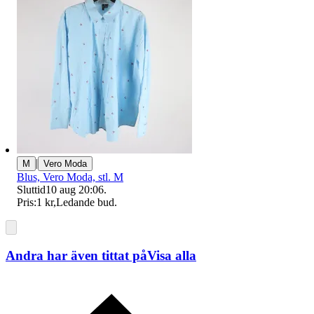
|
M
Vero Moda
Blus, Vero Moda, stl. M
Sluttid
10 aug 20:06
.
Pris:
1 kr
,
Ledande bud
.
Andra har även tittat på
Visa alla