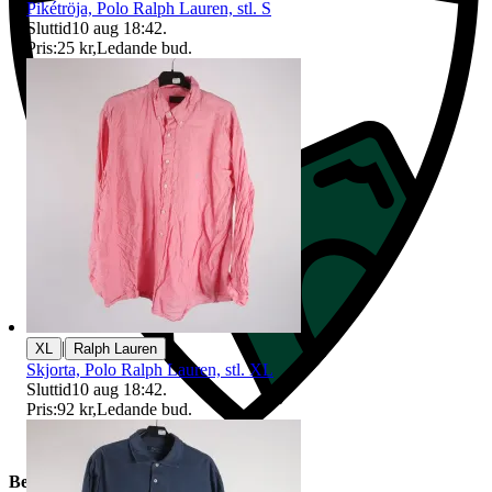
Pikétröja, Polo Ralph Lauren, stl. S
Sluttid
10 aug 18:42
.
Pris:
25 kr
,
Ledande bud
.
|
XL
Ralph Lauren
Skjorta, Polo Ralph Lauren, stl. XL
Sluttid
10 aug 18:42
.
Pris:
92 kr
,
Ledande bud
.
Beskrivning