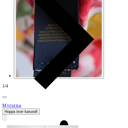
1
/
4
Myrorna
Hoppa över karusell