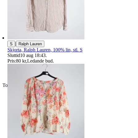
|
S
Ralph Lauren
Skjorta, Ralph Lauren, 100% lin, stl. S
Sluttid
10 aug 18:43
.
Pris:
80 kr
,
Ledande bud
.
Toppsäljare