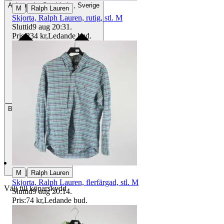
Avhämtning
Stockholm, Sverige
|
M
Ralph Lauren
Skjorta, Ralph Lauren, rutig, stl. M
Sluttid
9 aug 20:31
.
Pris:
234 kr
,
Ledande bud
.
Betalning
Via Tradera
|
M
Ralph Lauren
Skjorta, Ralph Lauren, flerfärgad, stl. M
Välj till köparskydd
Sluttid
9 aug 20:14
.
Pris:
74 kr
,
Ledande bud
.