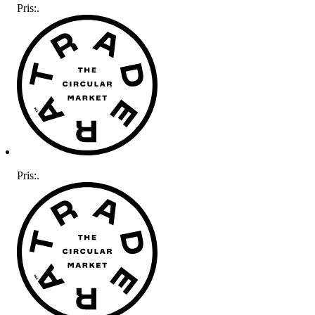
Pris:
.
Pris:
.