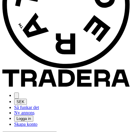
SEK
Så funkar det
Ny annons
Logga in
Skapa konto