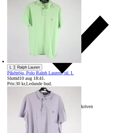
|
L
Ralph Lauren
Pikétröja, Polo Ralph Lauren, stl. L
Sluttid
10 aug 18:41
.
Pris:
30 kr
,
Ledande bud
.
Ersättning om varan inte är som beskriven