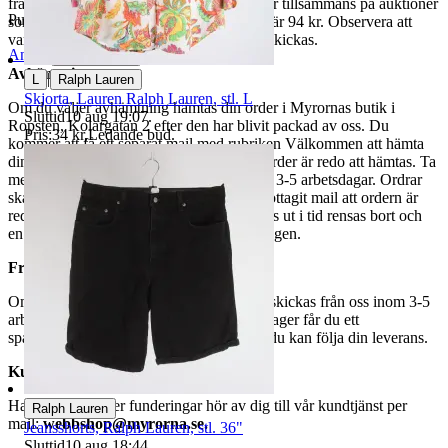
fraktpriset. Vi samfraktar upp till fyra varor tillsammans på auktioner
Publicerad
12 jun 21:40
som avslutas samma dag. Samfraktspriset är 94 kr. Observera att
varor märkta endast avhämtning inte kan skickas.
Anmäl
Sälj liknande
Avhämtning
|
L
Ralph Lauren
Skjorta, Lauren Ralph Lauren, stl. L
Om du väljer avhämtning hämtas din order i Myrornas butik i
Sluttid
10 aug 19:07
.
Ropsten, Kolargatan 2 efter den har blivit packad av oss. Du
Pris:
34 kr
,
Ledande bud
.
kommer att få ett separat mail med rubriken Välkommen att hämta
din order på Myrorna i Ropsten! när din order är redo att hämtas. Ta
med legitimation. Hanteringstiden är cirka 3-5 arbetsdagar. Ordrar
ska hämtas senast 7 dagar efter att man mottagit mail att ordern är
redo för avhämtning. Ordrar som ej hämtas ut i tid rensas bort och
en avgift på 84 kr dras av från återbetalningen.
Frakt
Om du har valt frakt kommer din vara att skickas från oss inom 3-5
arbetsdagar. När din vara har lämnat vårt lager får du ett
spårningsnummer av DSV inom kort där du kan följa din leverans.
Kundservice
Har du frågor eller funderingar hör av dig till vår kundtjänst per
Ralph Lauren
mail:
webbshop@myrorna.se
.
Jeansshorts, Ralph Lauren, stl. 36"
Sluttid
10 aug 18:44
.