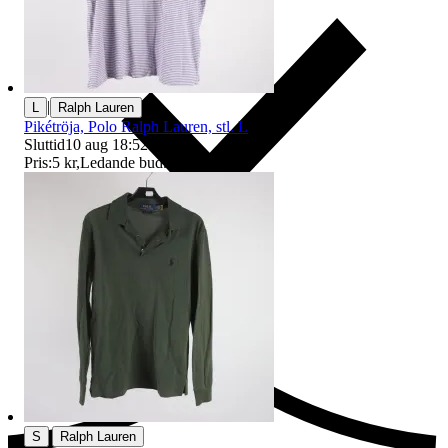
|
L
Ralph Lauren
Pikétröja, Polo Ralph Lauren, stl. L
Sluttid
10 aug 18:52
.
Pris:
5 kr
,
Ledande bud
.
Ersättning om du inte får din vara
|
S
Ralph Lauren