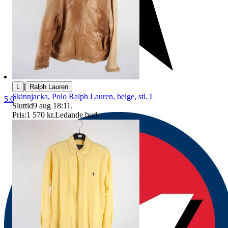
|
L
Ralph Lauren
Skinnjacka, Polo Ralph Lauren, beige, stl. L
5.0
Sluttid
9 aug 18:11
.
Pris:
1 570 kr
,
Ledande bud
.