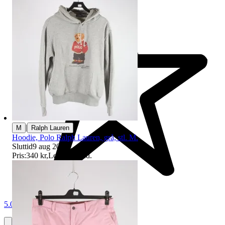
|
M
Ralph Lauren
Hoodie, Polo Ralph Lauren, grå, stl. M.
Sluttid
9 aug 20:19
.
Pris:
340 kr
,
Ledande bud
.
5.0