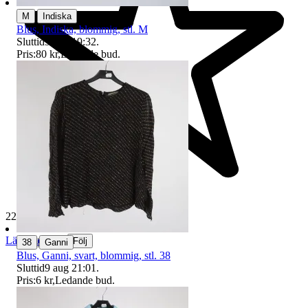
|
M
Indiska
Blus, Indiska, blommig, stl. M
Sluttid
9 aug 19:32
.
Pris:
80 kr
,
Ledande bud
.
229 505 omdömen
Läs omdömen
|
Följ
38
Ganni
Blus, Ganni, svart, blommig, stl. 38
Sluttid
9 aug 21:01
.
Pris:
6 kr
,
Ledande bud
.