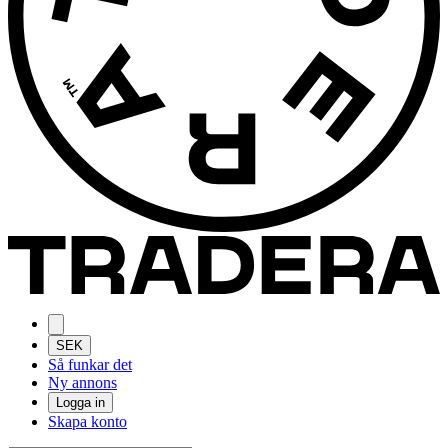
SEK
Så funkar det
Ny annons
Logga in
Skapa konto