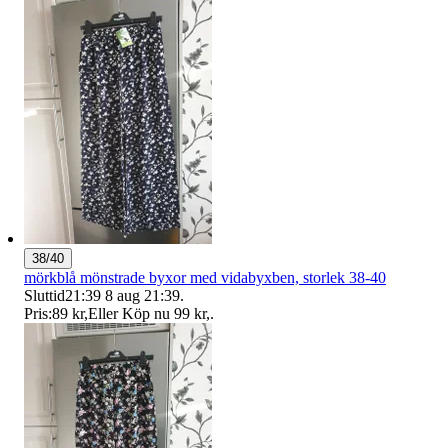
38/40
mörkblå mönstrade byxor med vidabyxben, storlek 38-40
Sluttid
21:39
8 aug 21:39
.
Pris:
89 kr
,
Eller Köp nu
99 kr
,
.