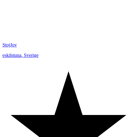
StojJov
eskilstuna
,
Sverige