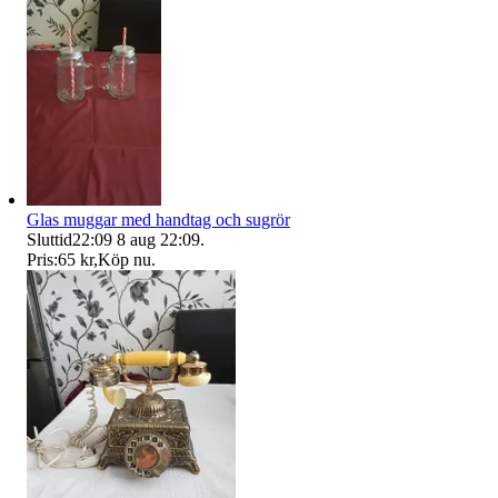
Glas muggar med handtag och sugrör
Sluttid
22:09
8 aug 22:09
.
Pris:
65 kr
,
Köp nu
.