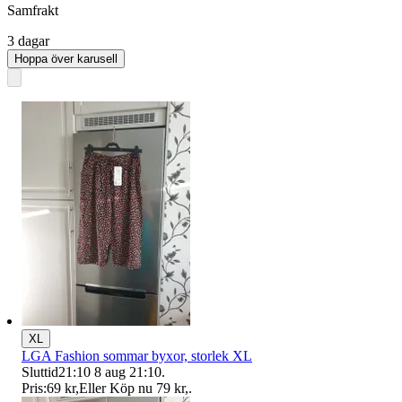
Samfrakt
3 dagar
Hoppa över karusell
XL
LGA Fashion sommar byxor, storlek XL
Sluttid
21:10
8 aug 21:10
.
Pris:
69 kr
,
Eller Köp nu
79 kr
,
.