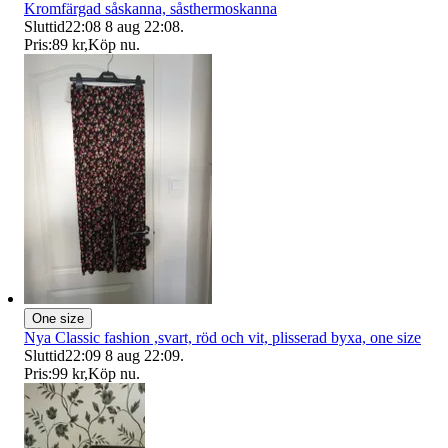
Kromfärgad såskanna, såsthermoskanna
Sluttid
22:08
8 aug 22:08
.
Pris:
89 kr
,
Köp nu
.
One size
Nya Classic fashion ,svart, röd och vit, plisserad byxa, one size
Sluttid
22:09
8 aug 22:09
.
Pris:
99 kr
,
Köp nu
.