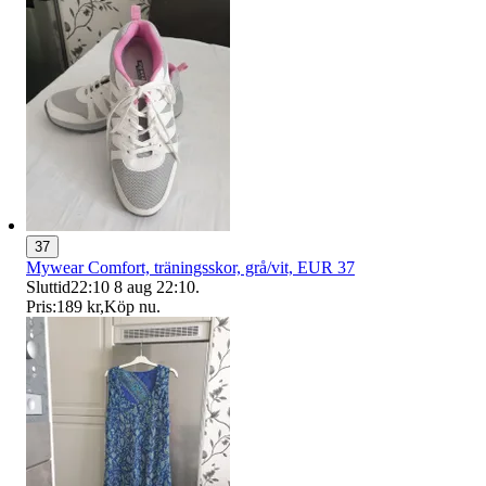
37
Mywear Comfort, träningsskor, grå/vit, EUR 37
Sluttid
22:10
8 aug 22:10
.
Pris:
189 kr
,
Köp nu
.