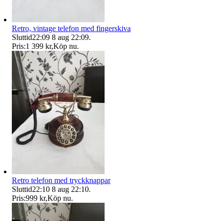
Retro, vintage telefon med fingerskiva
Sluttid
22:09
8 aug 22:09
.
Pris:
1 399 kr
,
Köp nu
.
Retro telefon med tryckknappar
Sluttid
22:10
8 aug 22:10
.
Pris:
999 kr
,
Köp nu
.