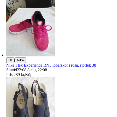
|
38
Nike
Nike Flex Experience RN3 löparskor i rosa, storlek 38
Sluttid
22:08
8 aug 22:08
.
Pris:
289 kr
,
Köp nu
.