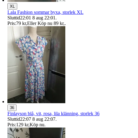
XL
Lala Fashion sommar byxa, storlek XL
Sluttid
22:01
8 aug 22:01
.
Pris:
79 kr
,
Eller Köp nu
89 kr
,
.
36
Finlayson blå, vit, rosa, lila klänning, storlek 36
Sluttid
22:07
8 aug 22:07
.
Pris:
129 kr
,
Köp nu
.