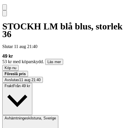
STOCKH LM blå blus, storlek
36
Slutar
11 aug 21:40
49 kr
53 kr med köparskydd.
Läs mer
Köp nu
Föreslå pris
Avslutas
11 aug 21:40
Frakt
Från 49 kr
Avhämtning
eskilstuna, Sverige