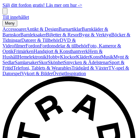
Sälj ditt fordon gratis! Läs mer om hur ->
Till innehållet
Meny
Accessoarer
Antikt & Design
Barnartiklar
Barnkläder &
Barnskor
Barnleksaker
Biljetter & Resor
Bygg & Verktyg
Böcker &
Tidningar
Datorer & Tillbehör
DVD &
Videofilmer
Fordon
Fordonsdelar & tillbehör
Foto, Kameror &
Optik
Frimärken
Handgjort & Konsthantverk
Hem &
Hushåll
Hemelektronik
Hobby
Klockor
Kläder
Konst
Musik
Mynt &
Sedlar
Samlarsaker
Skor
Skönhet
Smycken & Ädelstenar
Sport &
Fritid
Telefoni, Tablets & Wearables
Trädgård & Växter
TV-spel &
Datorspel
Vykort & Bilder
Övrigt
Inspiration