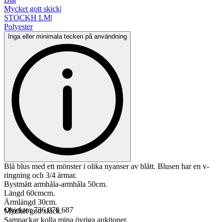
Mycket gott skick
|
STOCKH LM
|
Polyester
Inga eller minimala tecken på användning
Blå blus med ett mönster i olika nyanser av blått. Blusen har en v-
ringning och 3/4 ärmar.
Bystmått armhåla-armhåla 50cm.
Längd 60cmcm.
Ärmlängd 30cm.
Objektnr
736 078 687
Mycket gott skick.
Sampackar kolla mina övriga auktioner.