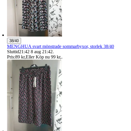
38/40
MENGHUA svart mönstrade sommarbyxor, storlek 38/40
Sluttid
21:42
8 aug 21:42
.
Pris:
89 kr
,
Eller Köp nu
99 kr
,
.