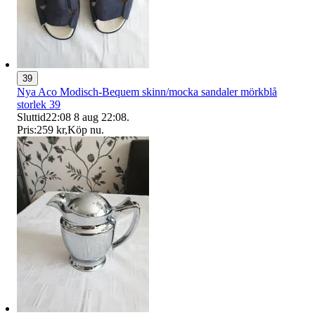
39
Nya Aco Modisch-Bequem skinn/mocka sandaler mörkblå
storlek 39
Sluttid
22:08
8 aug 22:08
.
Pris:
259 kr
,
Köp nu
.