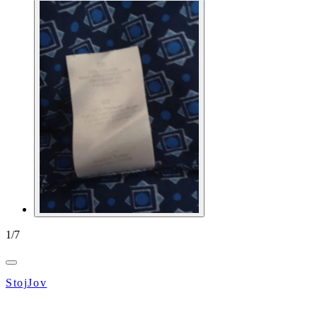
1
/
7
StojJov