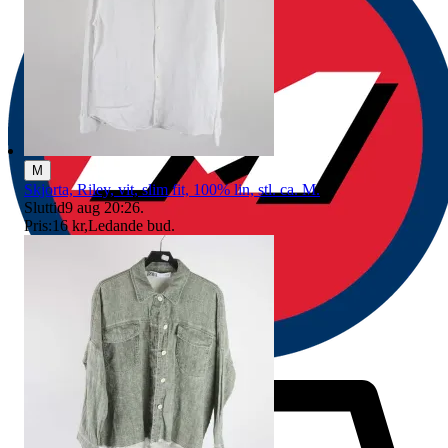
M
Skjorta, Riley, vit, slim fit, 100% lin, stl. ca. M.
Sluttid
9 aug 20:26
.
Pris:
16 kr
,
Ledande bud
.