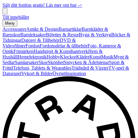
Sälj ditt fordon gratis! Läs mer om hur ->
Till innehållet
Meny
Accessoarer
Antikt & Design
Barnartiklar
Barnkläder &
Barnskor
Barnleksaker
Biljetter & Resor
Bygg & Verktyg
Böcker &
Tidningar
Datorer & Tillbehör
DVD &
Videofilmer
Fordon
Fordonsdelar & tillbehör
Foto, Kameror &
Optik
Frimärken
Handgjort & Konsthantverk
Hem &
Hushåll
Hemelektronik
Hobby
Klockor
Kläder
Konst
Musik
Mynt &
Sedlar
Samlarsaker
Skor
Skönhet
Smycken & Ädelstenar
Sport &
Fritid
Telefoni, Tablets & Wearables
Trädgård & Växter
TV-spel &
Datorspel
Vykort & Bilder
Övrigt
Inspiration