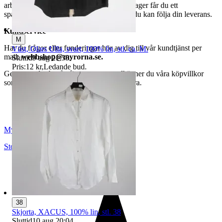
arbetsdagar. När din vara har lämnat vårt lager får du ett
spårningsnummer av DSV inom kort där du kan följa din leverans.
Kundservice
M
Har du frågor eller funderingar hör av dig till vår kundtjänst per
Väst, Olars Ulla, svart, 100% lin, stl. ca. M.
mail:
webbshop@myrorna.se
.
Sluttid
9 aug 21:33
.
Pris:
12 kr
,
Ledande bud
.
Genom att buda på våra annonser godkänner du våra köpvillkor
som du hittar på vår infosida här på Tradera.
Myrorna
Stockholm
,
Sverige
38
Skjorta, XACUS, 100% lin, stl. 38
Sluttid
10 aug 20:04
.