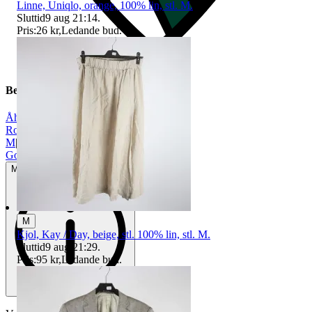
Linne, Uniqlo, orange, 100% lin, stl. M.
Sluttid
9 aug 21:14
.
Pris:
26 kr
,
Ledande bud
.
Beskrivning
Åhléns
|
Rosa
|
M
|
Gott använt skick
Mindre tecken på användning
M
Kjol, Kay / Day, beige, stl. 100% lin, stl. M.
Sluttid
9 aug 21:29
.
Pris:
95 kr
,
Ledande bud
.