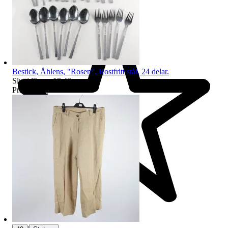
Bestick, Åhlens, "Rosen", Rostfritt stål, 24 delar.
Sluttid
9 aug 19:49
.
Pris:
104 kr
,
Ledande bud
.