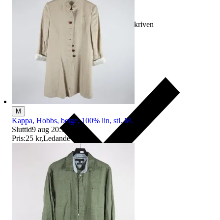
Ersättning om varan inte är som beskriven
M
Kappa, Hobbs, beige, 100% lin, stl. M.
Sluttid
9 aug 20:19
.
Pris:
25 kr
,
Ledande bud
.