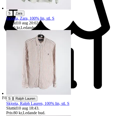
|
S
Zara
Skjorta, Zara, 100% lin, stl. S
Sluttid
10 aug 20:02
.
Pris:
6 kr
,
Ledande bud
.
Företag
|
S
Ralph Lauren
Skjorta, Ralph Lauren, 100% lin, stl. S
Sluttid
10 aug 18:43
.
Pris:
80 kr
,
Ledande bud
.