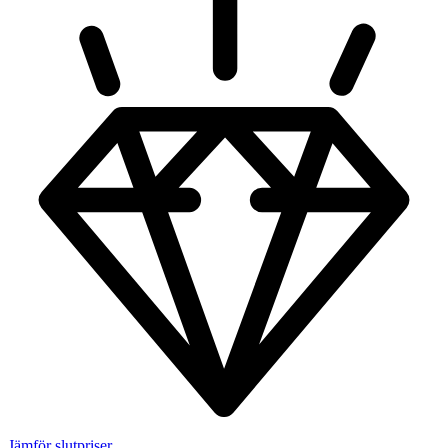
Jämför slutpriser