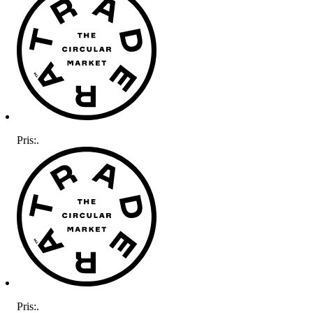
Pris:
.
Pris:
.