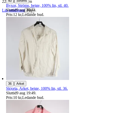
|
40
Ströms
229 504 omdömen
Byxor, Ströms, beige, 100% lin, stl. 40.
Sluttid
9 aug 20:44
.
Läs omdömen
Följ
Pris:
12 kr
,
Ledande bud
.
|
36
Arket
Skjorta, Arket, beige, 100% lin, stl. 36.
Sluttid
9 aug 19:49
.
Pris:
10 kr
,
Ledande bud
.