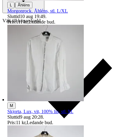
|
L
Åhléns
Morgonrock, Åhléns, stl. L/XL
Sluttid
10 aug 19:49
.
Välj till köparskydd
Pris:
111 kr
,
Ledande bud
.
M
Skjorta, Lux, vit, 100% lin, stl. M.
Sluttid
9 aug 20:28
.
Pris:
11 kr
,
Ledande bud
.