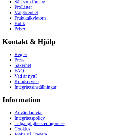
Sälj som företag
ProLister
Välgörenhet
Fraktkalkylatorn
Butik
Priser
Kontakt & Hjälp
Regler
Press
Säkerhet
FAQ
Vad är nytt?
Kundservice
Integritetsinställningar
Information
Användaravtal
Integritetspolicy
Tillgänglighetsredogörelse
Cookies
Jobba på Tradera