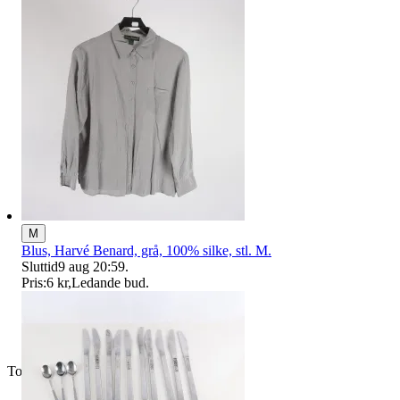
M
Blus, Harvé Benard, grå, 100% silke, stl. M.
Sluttid
9 aug 20:59
.
Pris:
6 kr
,
Ledande bud
.
Toppsäljare