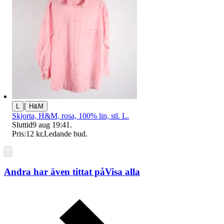
|
L
H&M
Skjorta, H&M, rosa, 100% lin, stl. L.
Sluttid
9 aug 19:41
.
Pris:
12 kr
,
Ledande bud
.
Andra har även tittat på
Visa alla