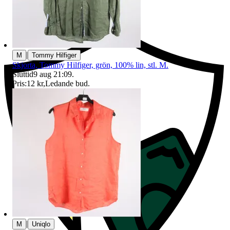
Ersättning om du inte får din vara
|
M
Tommy Hilfiger
Skjorta, Tommy Hilfiger, grön, 100% lin, stl. M.
Sluttid
9 aug 21:09
.
Pris:
12 kr
,
Ledande bud
.
|
M
Uniqlo