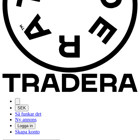
SEK
Så funkar det
Ny annons
Logga in
Skapa konto