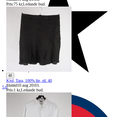
Pris:
75 kr
,
Ledande bud
.
40
Kjol, Tara, 100% lin, stl. 40
Sluttid
10 aug 20:03
.
5.0
Pris:
1 kr
,
Ledande bud
.