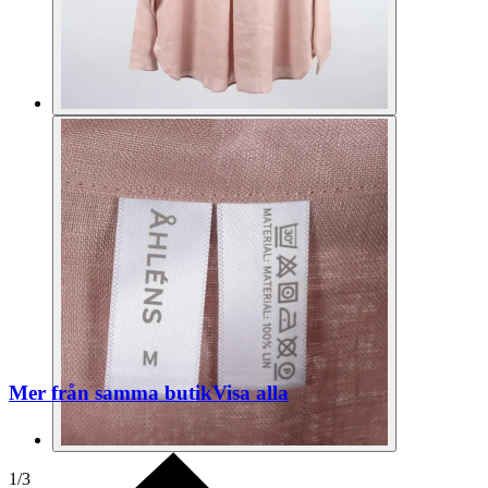
Mer från samma butik
Visa alla
1
/
3