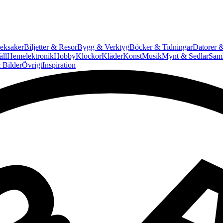
eksaker
Biljetter & Resor
Bygg & Verktyg
Böcker & Tidningar
Datorer &
ll
Hemelektronik
Hobby
Klockor
Kläder
Konst
Musik
Mynt & Sedlar
Saml
 Bilder
Övrigt
Inspiration