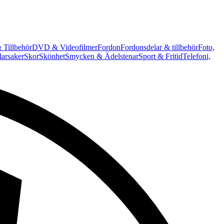
 Tillbehör
DVD & Videofilmer
Fordon
Fordonsdelar & tillbehör
Foto,
arsaker
Skor
Skönhet
Smycken & Ädelstenar
Sport & Fritid
Telefoni,