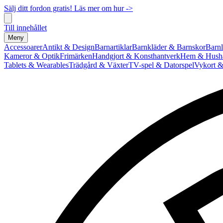
Sälj ditt fordon gratis! Läs mer om hur ->
Till innehållet
Meny
Accessoarer
Antikt & Design
Barnartiklar
Barnkläder & Barnskor
Barnl
Kameror & Optik
Frimärken
Handgjort & Konsthantverk
Hem & Hushå
Tablets & Wearables
Trädgård & Växter
TV-spel & Datorspel
Vykort &