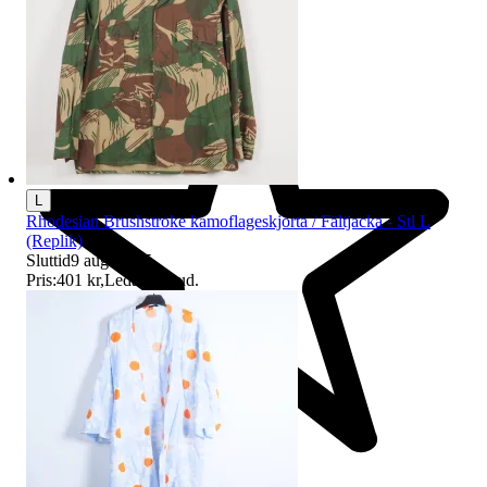
L
Rhodesian Brushstroke kamoflageskjorta / Fältjacka - Stl L
(Replik)
Sluttid
9 aug 21:05
.
Pris:
401 kr
,
Ledande bud
.