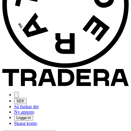
SEK
Så funkar det
Ny annons
Logga in
Skapa konto