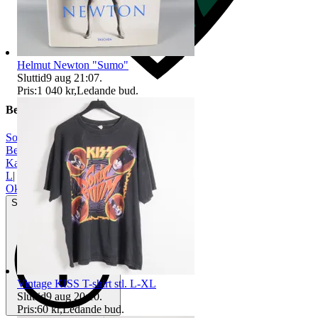
Helmut Newton "Sumo"
Sluttid
9 aug 21:07
.
Pris:
1 040 kr
,
Ledande bud
.
Beskrivning
Soft Goat
|
Beige
|
Kashmir
|
L
|
Okej använt skick
Synliga tecken på slitage
Vintage KISS T-shirt stl. L-XL
Sluttid
9 aug 20:10
.
Pris:
60 kr
,
Ledande bud
.