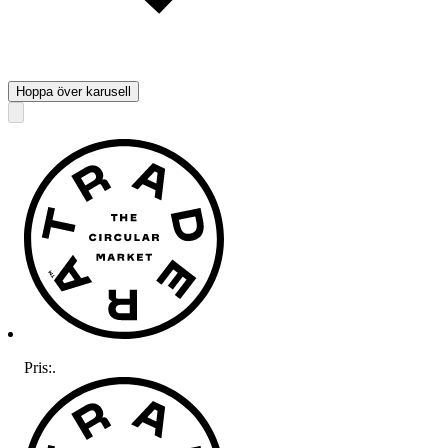
Hoppa över karusell
Pris:
.