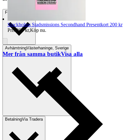
Frakt
75 kr DSV
Stockholms Stadsmissions Secondhand Presentkort 200 kr
Pris:
200 kr
,
Köp nu
.
Avhämtning
Västerhaninge, Sverige
Mer från samma butik
Visa alla
Betalning
Via Tradera