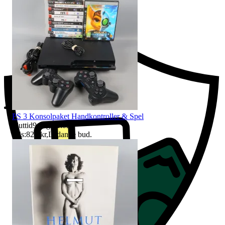
Ersättning om du inte får din vara
PS 3 Konsolpaket Handkontroller & Spel
Sluttid
9 aug 21:02
.
Pris:
825 kr
,
Ledande bud
.