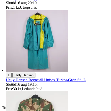
Sluttid
16 aug 20:10
.
Pris:
1 kr
,
Utropspris
.
|
L
Helly Hansen
Helly Hansen Regnställ Unisex Turkos/Grön Stl. L
Sluttid
16 aug 19:15
.
Pris:
30 kr
,
Ledande bud
.
Toppsäljare