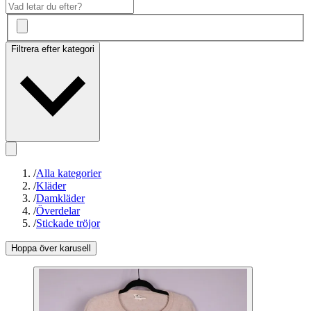
Filtrera efter kategori
/
Alla kategorier
/
Kläder
/
Damkläder
/
Överdelar
/
Stickade tröjor
Hoppa över karusell