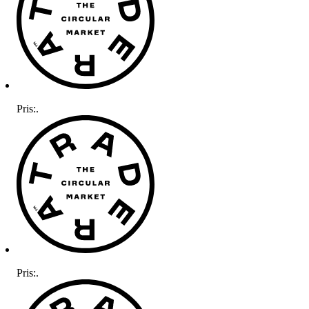
Pris:
.
Pris:
.