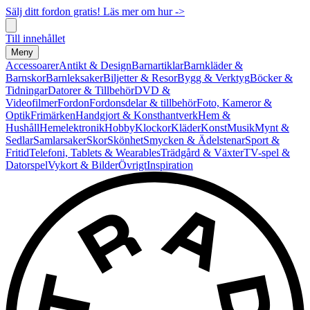
Sälj ditt fordon gratis! Läs mer om hur ->
Till innehållet
Meny
Accessoarer
Antikt & Design
Barnartiklar
Barnkläder &
Barnskor
Barnleksaker
Biljetter & Resor
Bygg & Verktyg
Böcker &
Tidningar
Datorer & Tillbehör
DVD &
Videofilmer
Fordon
Fordonsdelar & tillbehör
Foto, Kameror &
Optik
Frimärken
Handgjort & Konsthantverk
Hem &
Hushåll
Hemelektronik
Hobby
Klockor
Kläder
Konst
Musik
Mynt &
Sedlar
Samlarsaker
Skor
Skönhet
Smycken & Ädelstenar
Sport &
Fritid
Telefoni, Tablets & Wearables
Trädgård & Växter
TV-spel &
Datorspel
Vykort & Bilder
Övrigt
Inspiration