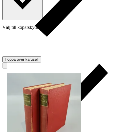
Välj till köparskydd
Hoppa över karusell