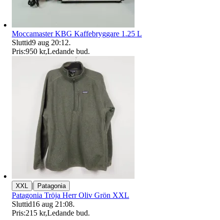
Moccamaster KBG Kaffebryggare 1.25 L
Sluttid
9 aug 20:12
.
Pris:
950 kr
,
Ledande bud
.
|
XXL
Patagonia
Patagonia Tröja Herr Oliv Grön XXL
Sluttid
16 aug 21:08
.
Pris:
215 kr
,
Ledande bud
.