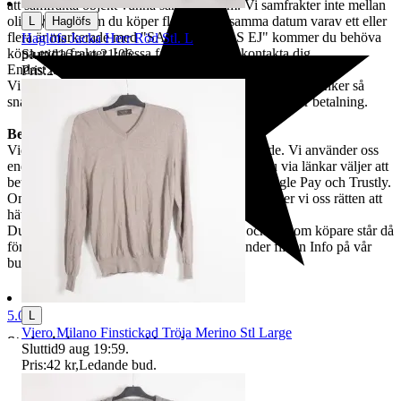
att samfrakta objekt vunna samma datum. Vi samfrakter inte mellan
|
olika veckor. Om du köper flera objekt samma datum varav ett eller
L
Haglöfs
flera är markerade med "SAMFRAKTAS EJ" kommer du behöva
Haglöfs Jacka Herr Röd Stl. L
köpa extra frakter. I dessa fall kommer vi kontakta dig.
Sluttid
16 aug 21:06
.
Endast köpare inom EU / Only buyers within EU.
Pris:
265 kr
,
Ledande bud
.
Vi samarbetar med Schenker. Varorna skickas med Schenker så
snabbt som möjligt och alltid inom 5 arbetsdagar efter betalning.
Betalning och ångerrätt
Vid vunnen auktion bör betalning ske omgående. Vi använder oss
endast av Traderabetalning, vilket innebär att du via länkar väljer att
betala med Swish, kort, Klarna, Apple Pay, Google Pay och Trustly.
Om betalning inte skett inom fem dagar förbehåller vi oss rätten att
häva köpet.
Du har rätt att ångra köpet inom 14 dagar, och du som köpare står då
för returfrakten. Mer om returer hittar du under fliken Info på vår
butikssida på Tradera.
5.0
L
Viero Milano Finstickad Tröja Merino Stl Large
Stadsmissionens second hand
Sluttid
9 aug 19:59
.
Pris:
42 kr
,
Ledande bud
.