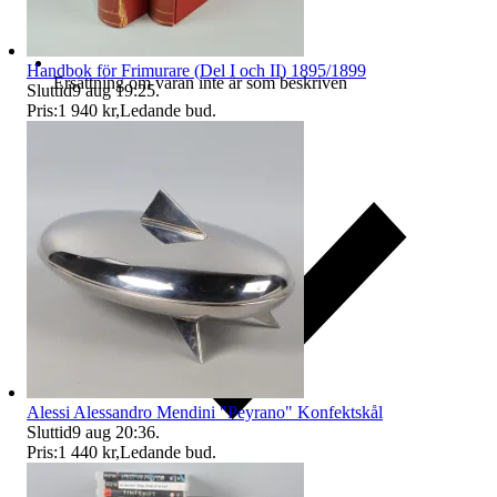
Handbok för Frimurare (Del I och II) 1895/1899
Ersättning om varan inte är som beskriven
Sluttid
9 aug 19:25
.
Pris:
1 940 kr
,
Ledande bud
.
Alessi Alessandro Mendini "Peyrano" Konfektskål
Sluttid
9 aug 20:36
.
Pris:
1 440 kr
,
Ledande bud
.