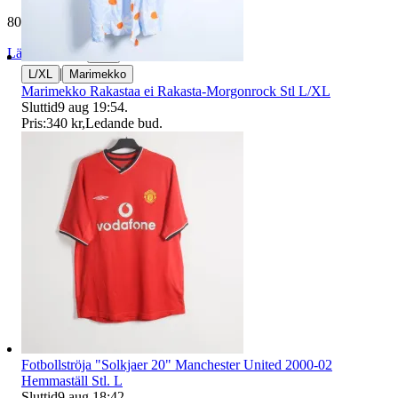
80 708 omdömen
Läs omdömen
Följ
|
L/XL
Marimekko
Marimekko Rakastaa ei Rakasta-Morgonrock Stl L/XL
Sluttid
9 aug 19:54
.
Pris:
340 kr
,
Ledande bud
.
Fotbollströja "Solkjaer 20" Manchester United 2000-02
Hemmaställ Stl. L
Sluttid
9 aug 18:42
.