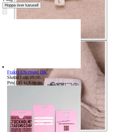
Hoppa över karusell
Frakt i Efterhand DK
Sluttid
3 okt 09:00
.
Pris:
145 kr
,
Köp nu
.