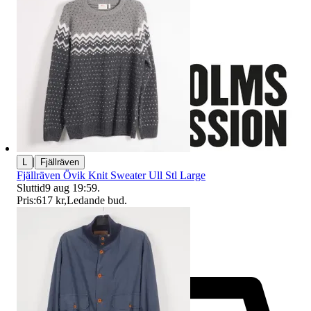
|
L
Fjällräven
Fjällräven Övik Knit Sweater Ull Stl Large
Sluttid
9 aug 19:59
.
Pris:
617 kr
,
Ledande bud
.