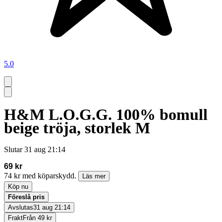
5.0
H&M L.O.G.G. 100% bomull
beige tröja, storlek M
Slutar
31 aug 21:14
69 kr
74 kr med köparskydd.
Läs mer
Köp nu
Föreslå pris
Avslutas
31 aug 21:14
Frakt
Från 49 kr