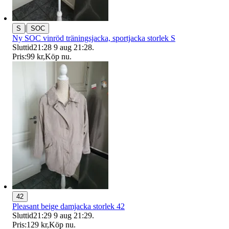
|
S
SOC
Ny SOC vinröd träningsjacka, sportjacka storlek S
Sluttid
21:28
9 aug 21:28
.
Pris:
99 kr
,
Köp nu
.
42
Pleasant beige damjacka storlek 42
Sluttid
21:29
9 aug 21:29
.
Pris:
129 kr
,
Köp nu
.