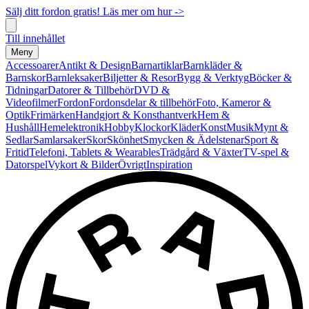
Sälj ditt fordon gratis! Läs mer om hur ->
Till innehållet
Meny
Accessoarer
Antikt & Design
Barnartiklar
Barnkläder &
Barnskor
Barnleksaker
Biljetter & Resor
Bygg & Verktyg
Böcker &
Tidningar
Datorer & Tillbehör
DVD &
Videofilmer
Fordon
Fordonsdelar & tillbehör
Foto, Kameror &
Optik
Frimärken
Handgjort & Konsthantverk
Hem &
Hushåll
Hemelektronik
Hobby
Klockor
Kläder
Konst
Musik
Mynt &
Sedlar
Samlarsaker
Skor
Skönhet
Smycken & Ädelstenar
Sport &
Fritid
Telefoni, Tablets & Wearables
Trädgård & Växter
TV-spel &
Datorspel
Vykort & Bilder
Övrigt
Inspiration