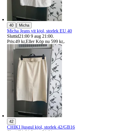
|
40
Micha
Micha Jeans vit kjol, storlek EU 40
Sluttid
21:00
9 aug 21:00
.
Pris:
49 kr
,
Eller Köp nu
599 kr
,
.
42
CHIKI ljusgul kjol, storlek 42/GB16