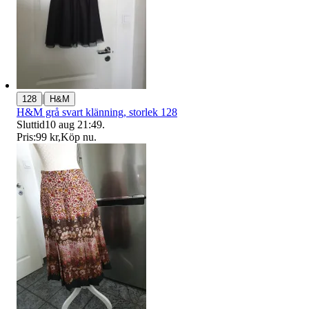
|
128
H&M
H&M grå svart klänning, storlek 128
Sluttid
10 aug 21:49
.
Pris:
99 kr
,
Köp nu
.