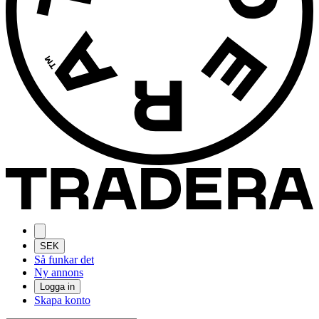
SEK
Så funkar det
Ny annons
Logga in
Skapa konto