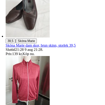
|
39,5
Sköna Marie
Sköna Marie dam skor, brun skinn, storlek 39,5
Sluttid
21:28
9 aug 21:28
.
Pris:
139 kr
,
Köp nu
.