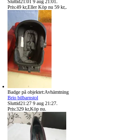
Sluttid
21:01
9 aug 21:01
.
Pris:
49 kr
,
Eller Köp nu
59 kr
,
.
Badge på objektet:
Avhämtning
Brio bilbarnstol
Sluttid
21:27
9 aug 21:27
.
Pris:
329 kr
,
Köp nu
.