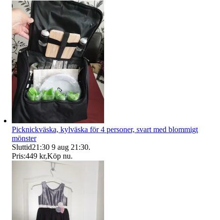
Picknickväska, kylväska för 4 personer, svart med blommigt
mönster
Sluttid
21:30
9 aug 21:30
.
Pris:
449 kr
,
Köp nu
.