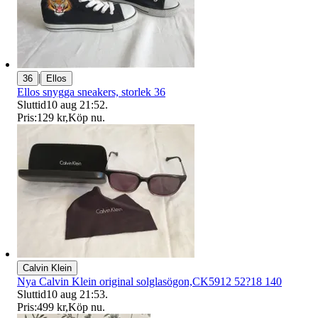
|
36
Ellos
Ellos snygga sneakers, storlek 36
Sluttid
10 aug 21:52
.
Pris:
129 kr
,
Köp nu
.
Calvin Klein
Nya Calvin Klein original solglasögon,CK5912 52?18 140
Sluttid
10 aug 21:53
.
Pris:
499 kr
,
Köp nu
.