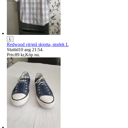
L
Redwood vit/grå skjorta, storlek L
Sluttid
10 aug 21:54
.
Pris:
89 kr
,
Köp nu
.