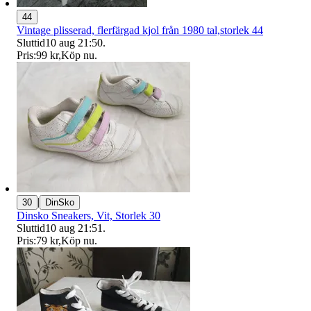
44
Vintage plisserad, flerfärgad kjol från 1980 tal,storlek 44
Sluttid
10 aug 21:50
.
Pris:
99 kr
,
Köp nu
.
|
30
DinSko
Dinsko Sneakers, Vit, Storlek 30
Sluttid
10 aug 21:51
.
Pris:
79 kr
,
Köp nu
.