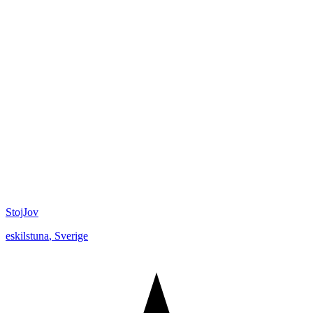
StojJov
eskilstuna
,
Sverige