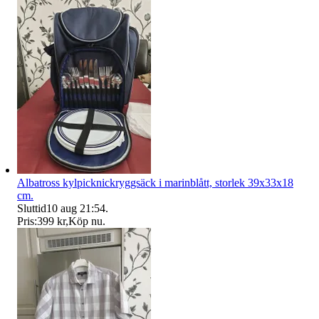
Albatross kylpicknickryggsäck i marinblått, storlek 39x33x18
cm.
Sluttid
10 aug 21:54
.
Pris:
399 kr
,
Köp nu
.