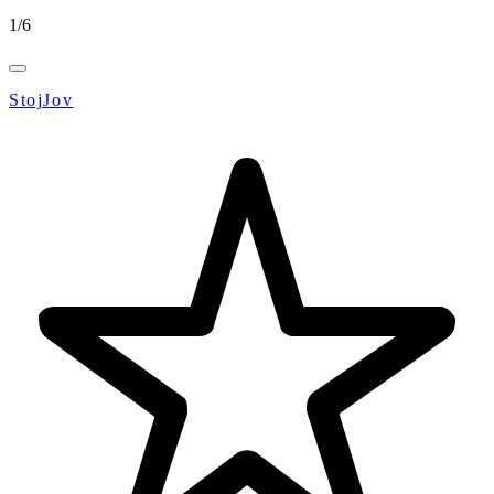
1
/
6
StojJov