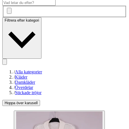
Filtrera efter kategori
/
Alla kategorier
/
Kläder
/
Damkläder
/
Överdelar
/
Stickade tröjor
Hoppa över karusell