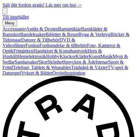
Sälj ditt fordon gratis! Läs mer om hur ->
Till innehållet
Meny
Accessoarer
Antikt & Design
Barnartiklar
Barnkläder &
Barnskor
Barnleksaker
Biljetter & Resor
Bygg & Verktyg
Böcker &
Tidningar
Datorer & Tillbehör
DVD &
Videofilmer
Fordon
Fordonsdelar & tillbehör
Foto, Kameror &
Optik
Frimärken
Handgjort & Konsthantverk
Hem &
Hushåll
Hemelektronik
Hobby
Klockor
Kläder
Konst
Musik
Mynt &
Sedlar
Samlarsaker
Skor
Skönhet
Smycken & Ädelstenar
Sport &
Fritid
Telefoni, Tablets & Wearables
Trädgård & Växter
TV-spel &
Datorspel
Vykort & Bilder
Övrigt
Inspiration