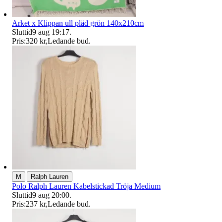
Arket x Klippan ull pläd grön 140x210cm
Sluttid
9 aug 19:17
.
Pris:
320 kr
,
Ledande bud
.
|
M
Ralph Lauren
Polo Ralph Lauren Kabelstickad Tröja Medium
Sluttid
9 aug 20:00
.
Pris:
237 kr
,
Ledande bud
.