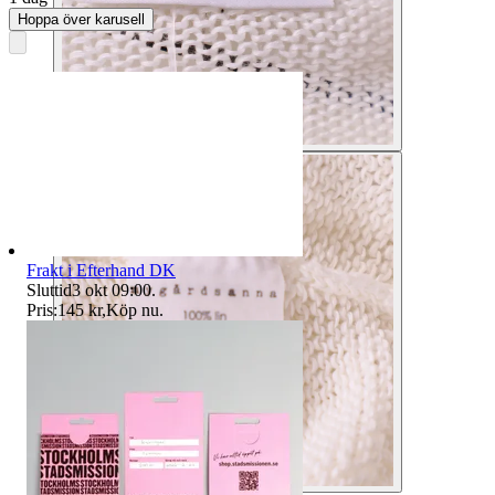
Hoppa över karusell
Frakt i Efterhand DK
Sluttid
3 okt 09:00
.
Pris:
145 kr
,
Köp nu
.