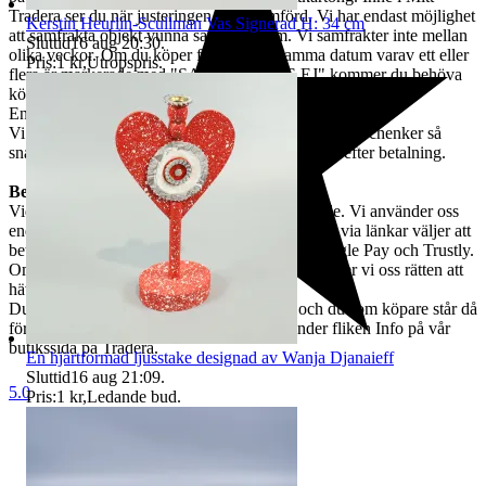
Tradera ser du när justeringen är genomförd. Vi har endast möjlighet
Kerstin Heurlin-Scullman Vas Signerad H: 34 cm
att samfrakta objekt vunna samma datum. Vi samfrakter inte mellan
Sluttid
16 aug 20:30
.
olika veckor. Om du köper flera objekt samma datum varav ett eller
Pris:
1 kr
,
Utropspris
.
flera är markerade med "SAMFRAKTAS EJ" kommer du behöva
köpa extra frakter. I dessa fall kommer vi kontakta dig.
Endast köpare inom EU / Only buyers within EU.
Vi samarbetar med Schenker. Varorna skickas med Schenker så
snabbt som möjligt och alltid inom 5 arbetsdagar efter betalning.
Betalning och ångerrätt
Vid vunnen auktion bör betalning ske omgående. Vi använder oss
endast av Traderabetalning, vilket innebär att du via länkar väljer att
betala med Swish, kort, Klarna, Apple Pay, Google Pay och Trustly.
Om betalning inte skett inom fem dagar förbehåller vi oss rätten att
häva köpet.
Du har rätt att ångra köpet inom 14 dagar, och du som köpare står då
för returfrakten. Mer om returer hittar du under fliken Info på vår
butikssida på Tradera.
En hjärtformad ljusstake designad av Wanja Djanaieff
Sluttid
16 aug 21:09
.
5.0
Pris:
1 kr
,
Ledande bud
.
Stadsmissionens second hand