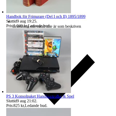
Handbok för Frimurare (Del I och II) 1895/1899
Sluttid
9 aug 19:25
.
Pris:
1 940 kr
,
Ledande bud
.
Ersättning om varan inte är som beskriven
PS 3 Konsolpaket Handkontroller & Spel
Sluttid
9 aug 21:02
.
Pris:
825 kr
,
Ledande bud
.