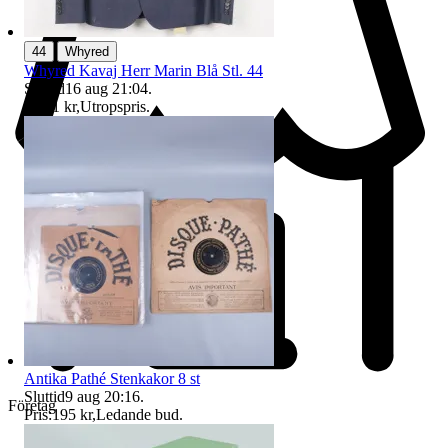
|
44
Whyred
Whyred Kavaj Herr Marin Blå Stl. 44
Sluttid
16 aug 21:04
.
Pris:
1 kr
,
Utropspris
.
Antika Pathé Stenkakor 8 st
Sluttid
9 aug 20:16
.
Företag
Pris:
195 kr
,
Ledande bud
.