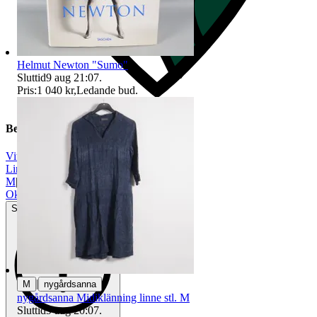
Helmut Newton "Sumo"
Sluttid
9 aug 21:07
.
Pris:
1 040 kr
,
Ledande bud
.
Beskrivning
Vit
|
Lin/linne
|
M
|
Okej använt skick
Synliga tecken på slitage
|
M
nygårdsanna
nygårdsanna Midiklänning linne stl. M
Sluttid
9 aug 20:07
.