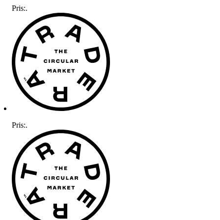
Pris:
.
Pris:
.