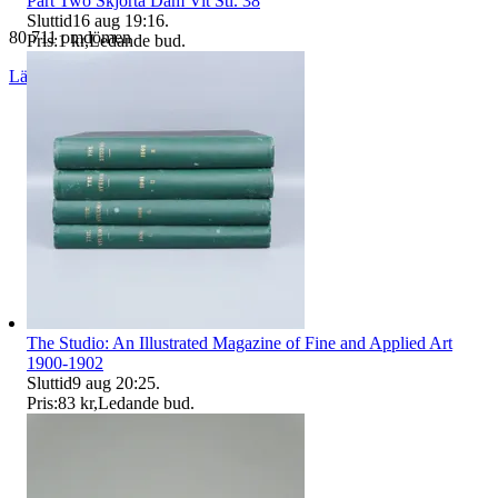
Part Two Skjorta Dam Vit Stl. 38
Sluttid
16 aug 19:16
.
80 711 omdömen
Pris:
1 kr
,
Ledande bud
.
Läs omdömen
Följ
The Studio: An Illustrated Magazine of Fine and Applied Art
1900-1902
Sluttid
9 aug 20:25
.
Pris:
83 kr
,
Ledande bud
.