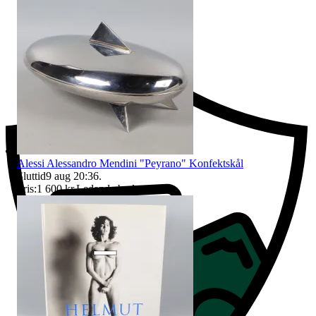
Ersättning om du inte får din vara
Alessi Alessandro Mendini "Peyrano" Konfektskål
Sluttid
9 aug 20:36
.
Pris:
1 600 kr
,
Ledande bud
.