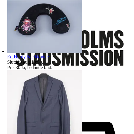
Ed Hardy Nackkudde
Sluttid
9 aug 18:58
.
Pris:
30 kr
,
Ledande bud
.