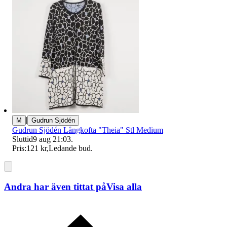
|
M
Gudrun Sjödén
Gudrun Sjödén Långkofta "Theia" Stl Medium
Sluttid
9 aug 21:03
.
Pris:
121 kr
,
Ledande bud
.
Andra har även tittat på
Visa alla