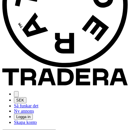
SEK
Så funkar det
Ny annons
Logga in
Skapa konto