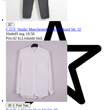
32"
C.O.F. Studio Manchesterbyxor Mörkgrå Stl. 32
Sluttid
9 aug 18:58
.
Pris:
42 kr
,
Ledande bud
.
|
38
Part Two