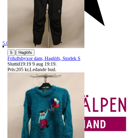
5.0
|
S
Haglöfs
Friluftsbyxor dam, Haglöfs, Storlek S
Sluttid
19:19
9 aug 19:19
.
Pris:
205 kr
,
Ledande bud
.