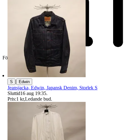
Företag
|
S
Edwin
Jeansjacka, Edwin, Japansk Denim, Storlek S
Sluttid
16 aug 19:35
.
Pris:
1 kr
,
Ledande bud
.