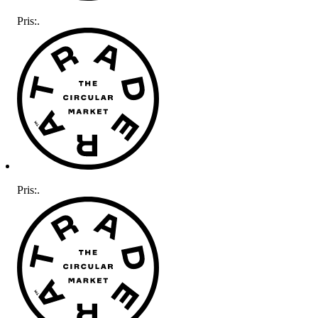
Pris:
.
Pris:
.