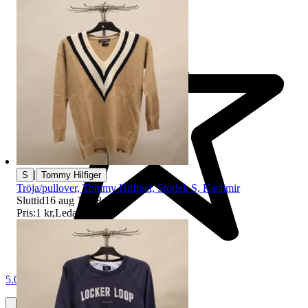
|
S
Tommy Hilfiger
Tröja/pullover, Tommy Hilfiger, Storlek S, Kashmir
Sluttid
16 aug 19:28
.
Pris:
1 kr
,
Ledande bud
.
5.0