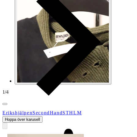
1
/
4
ErikshjälpenSecondHandSTHLM
Hoppa över karusell