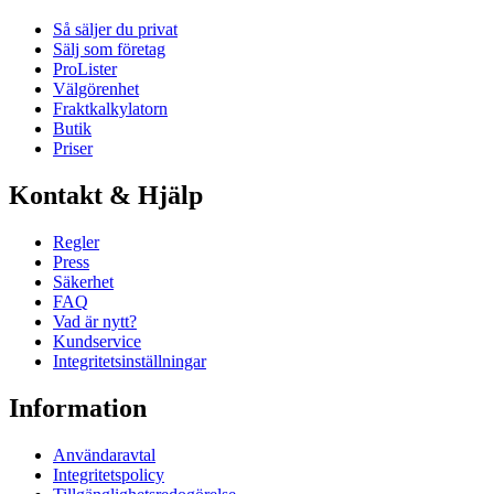
Så säljer du privat
Sälj som företag
ProLister
Välgörenhet
Fraktkalkylatorn
Butik
Priser
Kontakt & Hjälp
Regler
Press
Säkerhet
FAQ
Vad är nytt?
Kundservice
Integritetsinställningar
Information
Användaravtal
Integritetspolicy