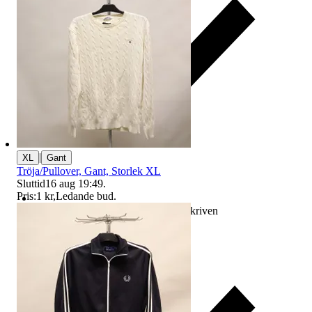
|
XL
Gant
Tröja/Pullover, Gant, Storlek XL
Sluttid
16 aug 19:49
.
Pris:
1 kr
,
Ledande bud
.
Ersättning om varan inte är som beskriven