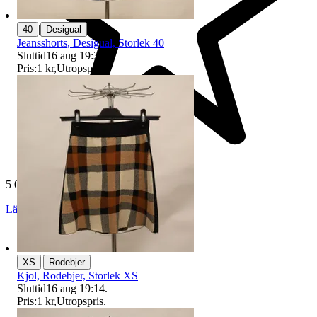
|
40
Desigual
Jeansshorts, Desigual, Storlek 40
Sluttid
16 aug 19:36
.
Pris:
1 kr
,
Utropspris
.
5 025 omdömen
Läs omdömen
Följ
|
XS
Rodebjer
Kjol, Rodebjer, Storlek XS
Sluttid
16 aug 19:14
.
Pris:
1 kr
,
Utropspris
.