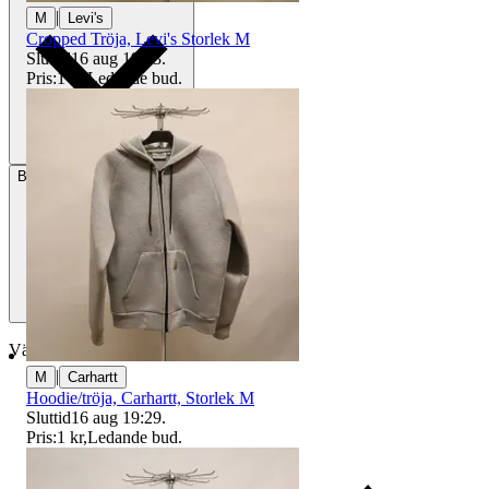
|
M
Levi's
Cropped Tröja, Levi's Storlek M
Sluttid
16 aug 19:03
.
Pris:
1 kr
,
Ledande bud
.
Betalning
Via Tradera
Välj till köparskydd
|
M
Carhartt
Hoodie/tröja, Carhartt, Storlek M
Sluttid
16 aug 19:29
.
Pris:
1 kr
,
Ledande bud
.