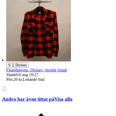
|
S
Dickies
Flanellskjorta, Dickies, Storlek Small
Sluttid
16 aug 19:27
.
Pris:
26 kr
,
Ledande bud
.
Andra har även tittat på
Visa alla