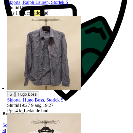
Skjorta, Ralph Lauren, Storlek S
Sluttid
16 aug 19:33
.
Pris:
1 kr
,
Ledande bud
.
|
S
Hugo Boss
Skjorta, Hugo Boss, Storlek S
Sluttid
19:27
9 aug 19:27
.
Pris:
4 kr
,
Ledande bud
.
Beskrivning
Sonia Rykiel
|
S
|