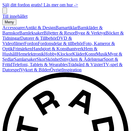
Sälj ditt fordon gratis! Läs mer om hur ->
Till innehållet
Meny
Accessoarer
Antikt & Design
Barnartiklar
Barnkläder &
Barnskor
Barnleksaker
Biljetter & Resor
Bygg & Verktyg
Böcker &
Tidningar
Datorer & Tillbehör
DVD &
Videofilmer
Fordon
Fordonsdelar & tillbehör
Foto, Kameror &
Optik
Frimärken
Handgjort & Konsthantverk
Hem &
Hushåll
Hemelektronik
Hobby
Klockor
Kläder
Konst
Musik
Mynt &
Sedlar
Samlarsaker
Skor
Skönhet
Smycken & Ädelstenar
Sport &
Fritid
Telefoni, Tablets & Wearables
Trädgård & Växter
TV-spel &
Datorspel
Vykort & Bilder
Övrigt
Inspiration