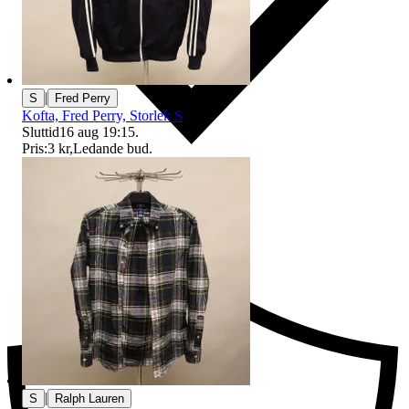
|
S
Fred Perry
Kofta, Fred Perry, Storlek S
Sluttid
16 aug 19:15
.
Pris:
3 kr
,
Ledande bud
.
Ersättning om du inte får din vara
|
S
Ralph Lauren