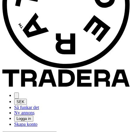
SEK
Så funkar det
Ny annons
Logga in
Skapa konto