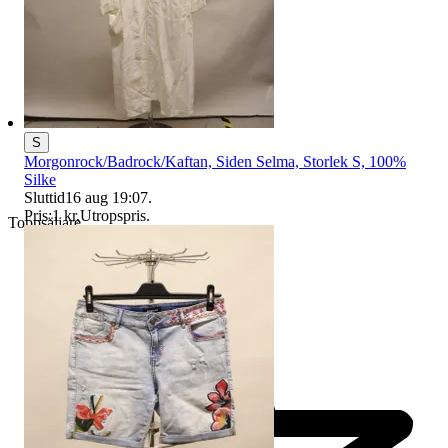
S
Morgonrock/Badrock/Kaftan, Siden Selma, Storlek S, 100%
Silke
Sluttid
16 aug 19:07
.
Pris:
1 kr
,
Utropspris
.
Toppsäljare