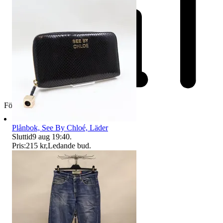
Företag
Plånbok, See By Chloé, Läder
Sluttid
9 aug 19:40
.
Pris:
215 kr
,
Ledande bud
.