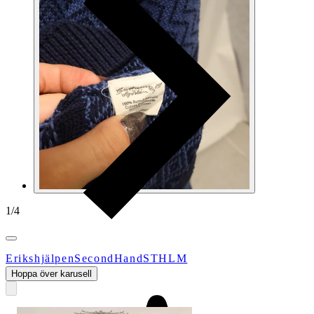
1
/
4
ErikshjälpenSecondHandSTHLM
Hoppa över karusell