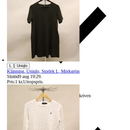
|
L
Uniqlo
Klänning, Uniqlo, Storlek L, Mörkgrön
Sluttid
9 aug 19:29
.
Pris:
1 kr
,
Utropspris
.
Ersättning om varan inte är som beskriven