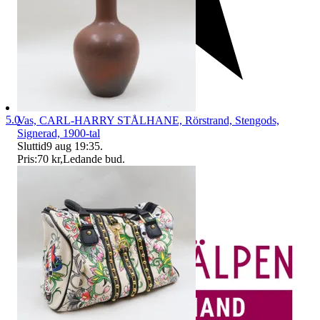
5.0
Vas, CARL-HARRY STÅLHANE, Rörstrand, Stengods,
Signerad, 1900-tal
Sluttid
9 aug 19:35
.
Pris:
70 kr
,
Ledande bud
.