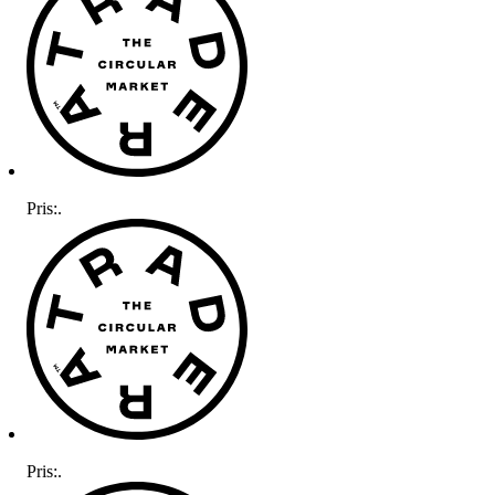
Pris:
.
Pris:
.