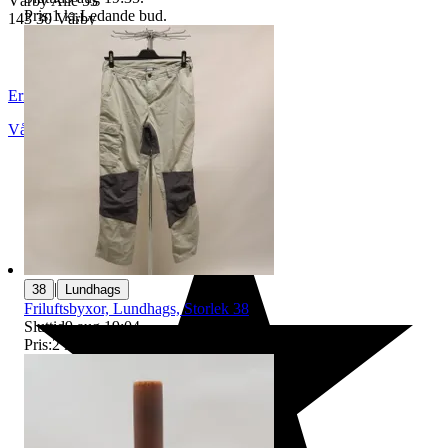
Vårby Allé 53
Pris:
1 kr
,
Ledande bud
.
143 30 Vårby
ErikshjälpenSecondHandSTHLM
Vårby
,
Sverige
|
38
Lundhags
Friluftsbyxor, Lundhags, Storlek 38
Sluttid
9 aug 19:04
.
Pris:
2 kr
,
Ledande bud
.