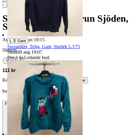
Stickad tröja, Gudrun Sjöden,
Storlek L
Avslutad
14 jun 19:15
|
L
Gant
Sweatshirt, Tröja, Gant, Storlek L/175
Slutpris
Sluttid
9 aug 19:07
.
Pris:
1 kr
,
Ledande bud
.
∙
Visa bud
111 kr
Köparskydd är valfritt hos företag.
Läs mer
barrgatan vann auktionen
Frakt
49 kr DSV