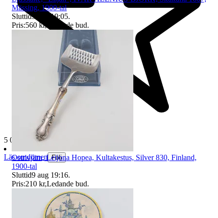
Mässing, 1900-tal
Sluttid
9 aug 19:05
.
Pris:
560 kr
,
Ledande bud
.
5 025 omdömen
Läs omdömen
Ostrivjärn, Leijona Hopea, Kultakestus, Silver 830, Finland,
Följ
1900-tal
Sluttid
9 aug 19:16
.
Pris:
210 kr
,
Ledande bud
.