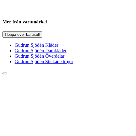
Mer från varumärket
Hoppa över karusell
Gudrun Sjödén Kläder
Gudrun Sjödén Damkläder
Gudrun Sjödén Överdelar
Gudrun Sjödén Stickade tröjor