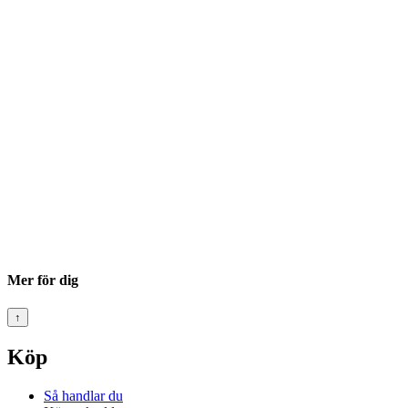
Mer för dig
↑
Köp
Så handlar du