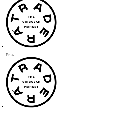
Pris:
.