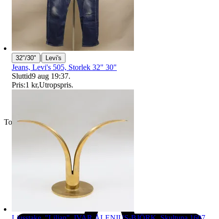
|
32"/30"
Levi's
Jeans, Levi's 505, Storlek 32" 30"
Sluttid
9 aug 19:37
.
Pris:
1 kr
,
Utropspris
.
Toppsäljare
Ljusstake, "Liljan", IVAR ÅLENIUS-BJÖRK, Skultuna 1607,