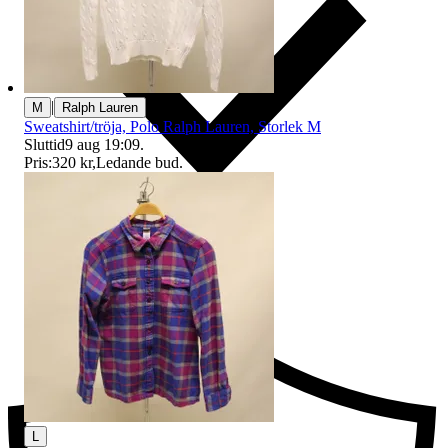
|
M
Ralph Lauren
Sweatshirt/tröja, Polo Ralph Lauren, Storlek M
Sluttid
9 aug 19:09
.
Pris:
320 kr
,
Ledande bud
.
Ersättning om du inte får din vara
L