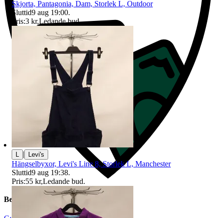
Skjorta, Pantagonia, Dam, Storlek L, Outdoor
Sluttid
9 aug 19:00
.
Pris:
3 kr
,
Ledande bud
.
|
L
Levi's
Hängselbyxor, Levi's Line 8, Storlek L, Manchester
Sluttid
9 aug 19:38
.
Pris:
55 kr
,
Ledande bud
.
Beskrivning