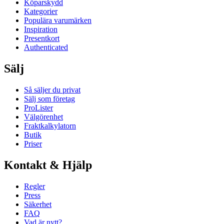
Köparskydd
Kategorier
Populära varumärken
Inspiration
Presentkort
Authenticated
Sälj
Så säljer du privat
Sälj som företag
ProLister
Välgörenhet
Fraktkalkylatorn
Butik
Priser
Kontakt & Hjälp
Regler
Press
Säkerhet
FAQ
Vad är nytt?