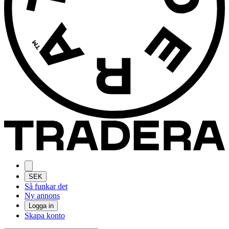
SEK
Så funkar det
Ny annons
Logga in
Skapa konto