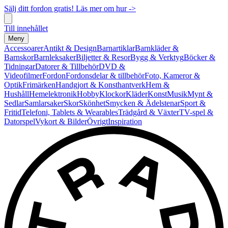
Sälj ditt fordon gratis! Läs mer om hur ->
Till innehållet
Meny
Accessoarer
Antikt & Design
Barnartiklar
Barnkläder &
Barnskor
Barnleksaker
Biljetter & Resor
Bygg & Verktyg
Böcker &
Tidningar
Datorer & Tillbehör
DVD &
Videofilmer
Fordon
Fordonsdelar & tillbehör
Foto, Kameror &
Optik
Frimärken
Handgjort & Konsthantverk
Hem &
Hushåll
Hemelektronik
Hobby
Klockor
Kläder
Konst
Musik
Mynt &
Sedlar
Samlarsaker
Skor
Skönhet
Smycken & Ädelstenar
Sport &
Fritid
Telefoni, Tablets & Wearables
Trädgård & Växter
TV-spel &
Datorspel
Vykort & Bilder
Övrigt
Inspiration