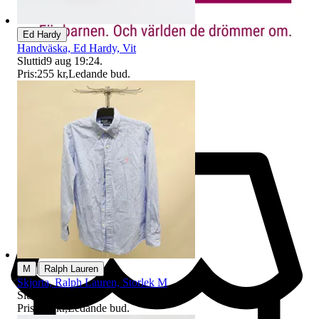
Ed Hardy
Handväska, Ed Hardy, Vit
Sluttid
9 aug 19:24
.
Pris:
255 kr
,
Ledande bud
.
|
M
Ralph Lauren
Skjorta, Ralph Lauren, Storlek M
Sluttid
9 aug 19:10
.
Pris:
110 kr
,
Ledande bud
.