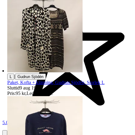
|
L
Gudrun Sjödén
Paket, Kofta + klänning, Gudrun Sjödén, Storlek L
Sluttid
9 aug 19:02
.
Pris:
95 kr
,
Ledande bud
.
5.0