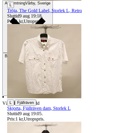
Avhämtning
Vårby, Sverige
L
Tröja, The Gold Label, Storlek L, Retro
Sluttid
9 aug 19:18
.
Pris:
1 kr
,
Utropspris
.
Betalning
Via Tradera
|
L
Fjällräven
Välj till köparskydd
Skjorta, Fjällräven dam, Storlek L
Sluttid
9 aug 19:05
.
Pris:
1 kr
,
Utropspris
.