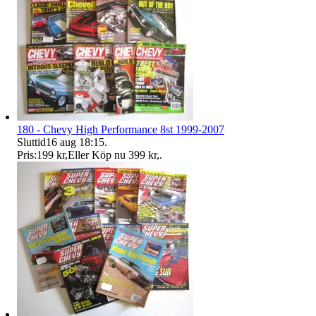
180 - Chevy High Performance 8st 1999-2007
Sluttid
16 aug 18:15
.
Pris:
199 kr
,
Eller Köp nu
399 kr
,
.