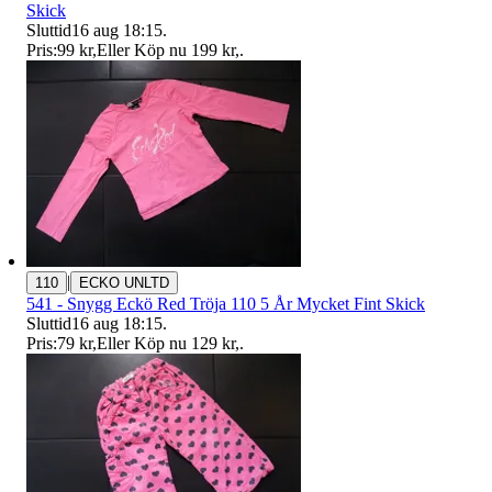
Skick
Sluttid
16 aug 18:15
.
Pris:
99 kr
,
Eller Köp nu
199 kr
,
.
|
110
ECKO UNLTD
541 - Snygg Eckö Red Tröja 110 5 År Mycket Fint Skick
Sluttid
16 aug 18:15
.
Pris:
79 kr
,
Eller Köp nu
129 kr
,
.