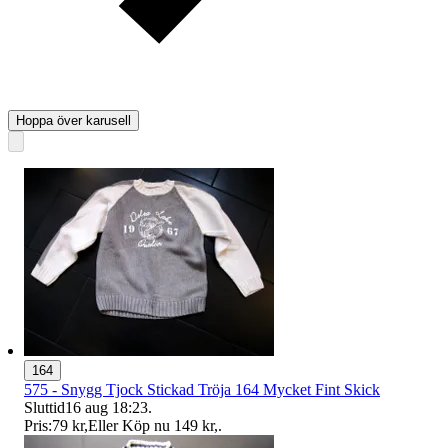
Hoppa över karusell
164
575 - Snygg Tjock Stickad Tröja 164 Mycket Fint Skick
Sluttid
16 aug 18:23
.
Pris:
79 kr
,
Eller Köp nu
149 kr
,
.