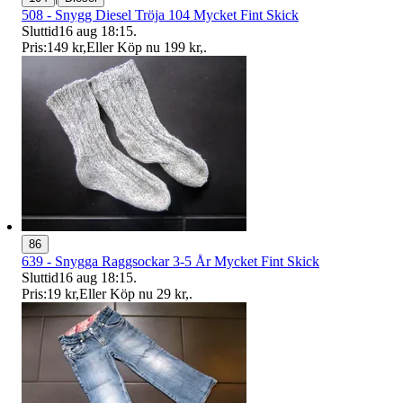
508 - Snygg Diesel Tröja 104 Mycket Fint Skick
Sluttid
16 aug 18:15
.
Pris:
149 kr
,
Eller Köp nu
199 kr
,
.
86
639 - Snygga Raggsockar 3-5 År Mycket Fint Skick
Sluttid
16 aug 18:15
.
Pris:
19 kr
,
Eller Köp nu
29 kr
,
.