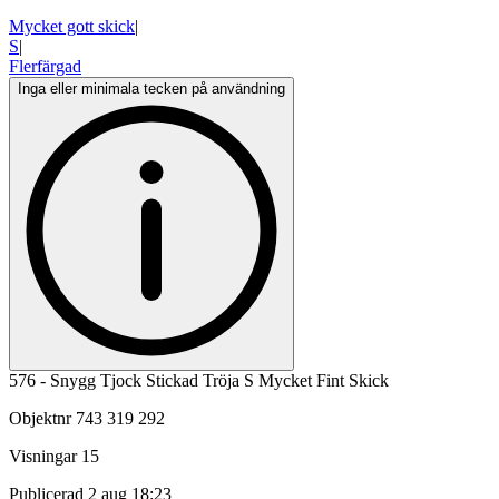
Mycket gott skick
|
S
|
Flerfärgad
Inga eller minimala tecken på användning
576 - Snygg Tjock Stickad Tröja S Mycket Fint Skick
Objektnr
743 319 292
Visningar
15
Publicerad
2 aug 18:23