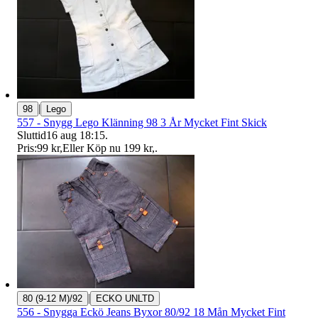
|
98
Lego
557 - Snygg Lego Klänning 98 3 År Mycket Fint Skick
Sluttid
16 aug 18:15
.
Pris:
99 kr
,
Eller Köp nu
199 kr
,
.
|
80 (9-12 M)/92
ECKO UNLTD
556 - Snygga Eckö Jeans Byxor 80/92 18 Mån Mycket Fint