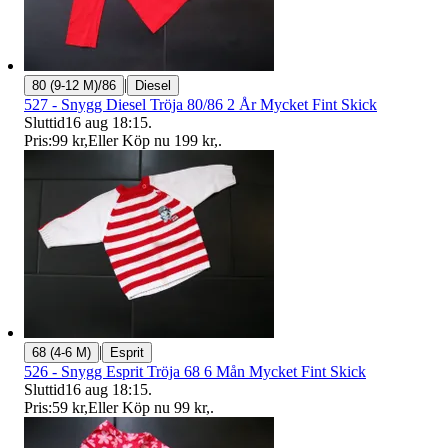
|
80 (9-12 M)/86
Diesel
527 - Snygg Diesel Tröja 80/86 2 År Mycket Fint Skick
Sluttid
16 aug 18:15
.
Pris:
99 kr
,
Eller Köp nu
199 kr
,
.
|
68 (4-6 M)
Esprit
526 - Snygg Esprit Tröja 68 6 Mån Mycket Fint Skick
Sluttid
16 aug 18:15
.
Pris:
59 kr
,
Eller Köp nu
99 kr
,
.