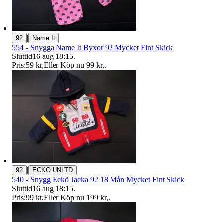
|
92
Name It
554 - Snygga Name It Byxor 92 Mycket Fint Skick
Sluttid
16 aug 18:15
.
Pris:
59 kr
,
Eller Köp nu
99 kr
,
.
|
92
ECKO UNLTD
540 - Snygg Eckö Jacka 92 18 Mån Mycket Fint Skick
Sluttid
16 aug 18:15
.
Pris:
99 kr
,
Eller Köp nu
199 kr
,
.