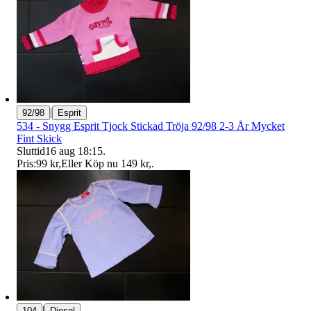
|
92/98
Esprit
534 - Snygg Esprit Tjock Stickad Tröja 92/98 2-3 År Mycket
Fint Skick
Sluttid
16 aug 18:15
.
Pris:
99 kr
,
Eller Köp nu
149 kr
,
.
|
104
Diesel