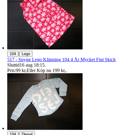
|
104
Lego
517 - Snygg Lego Klänning 104 4 År Mycket Fint Skick
Sluttid
16 aug 18:15
.
Pris:
99 kr
,
Eller Köp nu
199 kr
,
.
|
104
Diesel