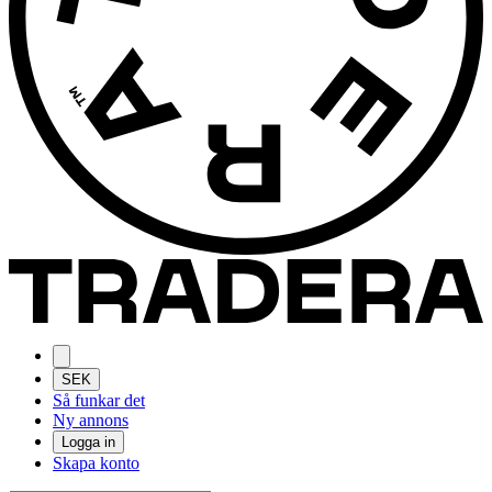
SEK
Så funkar det
Ny annons
Logga in
Skapa konto