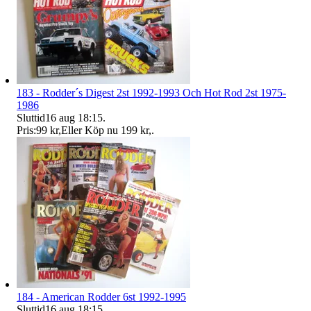
183 - Rodder´s Digest 2st 1992-1993 Och Hot Rod 2st 1975-
1986
Sluttid
16 aug 18:15
.
Pris:
99 kr
,
Eller Köp nu
199 kr
,
.
184 - American Rodder 6st 1992-1995
Sluttid
16 aug 18:15
.