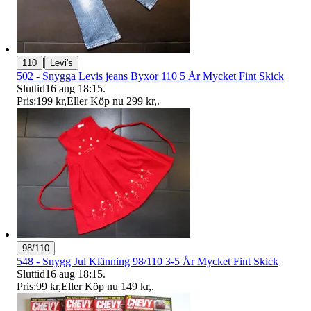
|
110
Levi's
502 - Snygga Levis jeans Byxor 110 5 År Mycket Fint Skick
Sluttid
16 aug 18:15
.
Pris:
199 kr
,
Eller Köp nu
299 kr
,
.
98/110
548 - Snygg Jul Klänning 98/110 3-5 År Mycket Fint Skick
Sluttid
16 aug 18:15
.
Pris:
99 kr
,
Eller Köp nu
149 kr
,
.