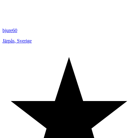
bjure60
Järpås
,
Sverige