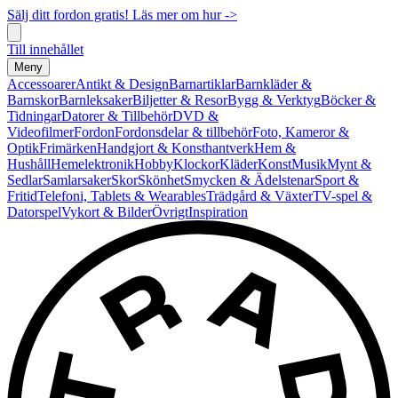
Sälj ditt fordon gratis! Läs mer om hur ->
Till innehållet
Meny
Accessoarer
Antikt & Design
Barnartiklar
Barnkläder &
Barnskor
Barnleksaker
Biljetter & Resor
Bygg & Verktyg
Böcker &
Tidningar
Datorer & Tillbehör
DVD &
Videofilmer
Fordon
Fordonsdelar & tillbehör
Foto, Kameror &
Optik
Frimärken
Handgjort & Konsthantverk
Hem &
Hushåll
Hemelektronik
Hobby
Klockor
Kläder
Konst
Musik
Mynt &
Sedlar
Samlarsaker
Skor
Skönhet
Smycken & Ädelstenar
Sport &
Fritid
Telefoni, Tablets & Wearables
Trädgård & Växter
TV-spel &
Datorspel
Vykort & Bilder
Övrigt
Inspiration