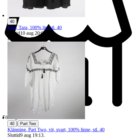
40
Kjol, Tara, 100% lin, stl. 40
Sluttid
10 aug 20:03
.
Pris:
1 kr
,
Ledande bud
.
Företag
|
40
Part Two
Klänning, Part Two, vit, svart, 100% linne, stl. 40
Sluttid
9 aug 19:13
.