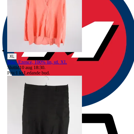
XL
Blus, Ezence, 100% lin, stl. XL
Sluttid
10 aug 18:30
.
Pris:
1 kr
,
Ledande bud
.