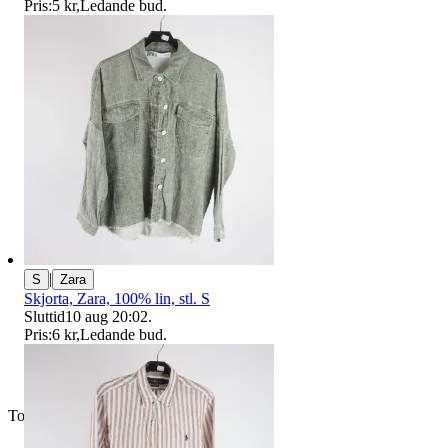
Pris:
5 kr
,
Ledande bud
.
|
S
Zara
Skjorta, Zara, 100% lin, stl. S
Sluttid
10 aug 20:02
.
Pris:
6 kr
,
Ledande bud
.
Toppsäljare