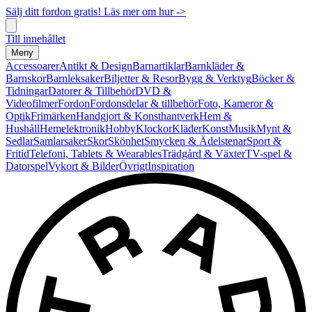
Sälj ditt fordon gratis! Läs mer om hur ->
Till innehållet
Meny
Accessoarer
Antikt & Design
Barnartiklar
Barnkläder &
Barnskor
Barnleksaker
Biljetter & Resor
Bygg & Verktyg
Böcker &
Tidningar
Datorer & Tillbehör
DVD &
Videofilmer
Fordon
Fordonsdelar & tillbehör
Foto, Kameror &
Optik
Frimärken
Handgjort & Konsthantverk
Hem &
Hushåll
Hemelektronik
Hobby
Klockor
Kläder
Konst
Musik
Mynt &
Sedlar
Samlarsaker
Skor
Skönhet
Smycken & Ädelstenar
Sport &
Fritid
Telefoni, Tablets & Wearables
Trädgård & Växter
TV-spel &
Datorspel
Vykort & Bilder
Övrigt
Inspiration