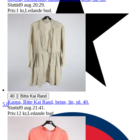
Sluttid
9 aug 20:29
.
Pris:
1 kr
,
Ledande bud
.
|
40
Bitte Kai Rand
Kappa, Bitte Kai Rand, beige, lin, stl. 40.
5.0
Sluttid
9 aug 21:41
.
Pris:
12 kr
,
Ledande bud
.