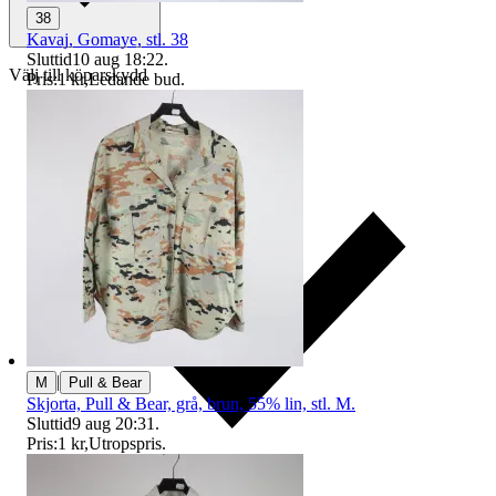
38
Kavaj, Gomaye, stl. 38
Sluttid
10 aug 18:22
.
Välj till köparskydd
Pris:
1 kr
,
Ledande bud
.
|
M
Pull & Bear
Skjorta, Pull & Bear, grå, brun, 55% lin, stl. M.
Sluttid
9 aug 20:31
.
Pris:
1 kr
,
Utropspris
.