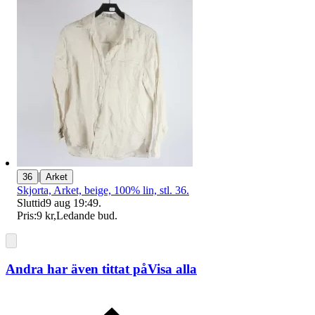
|
36
Arket
Skjorta, Arket, beige, 100% lin, stl. 36.
Sluttid
9 aug 19:49
.
Pris:
9 kr
,
Ledande bud
.
Andra har även tittat på
Visa alla