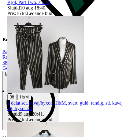
Kjol, Part Two, stl. 42
Sluttid
10 aug 18:40
.
Pris:
16 kr
,
Ledande bud
.
Beskrivning
Part Two
|
Rosa
|
38
|
Gott använt skick
Mindre tecken på användning
|
38
H&M
2 delat set, kavaj/byxor, H&M, svart, guld, randig, stl. kavaj
38, byxor 40
Sluttid
9 aug 20:41
.
Pris:
12 kr
,
Ledande bud
.