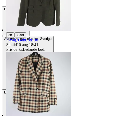
Frakt
85 kr DSV
|
38
Gant
Avhämtning
Stockholm, Sverige
Kavaj, Gant, stl. 38
Sluttid
10 aug 18:41
.
Pris:
63 kr
,
Ledande bud
.
Betalning
Via Tradera