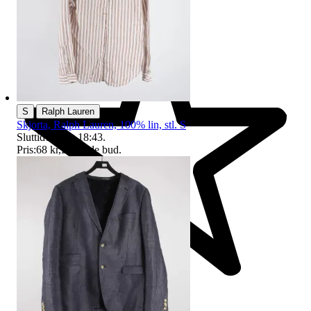
|
S
Ralph Lauren
Skjorta, Ralph Lauren, 100% lin, stl. S
Sluttid
10 aug 18:43
.
Pris:
68 kr
,
Ledande bud
.