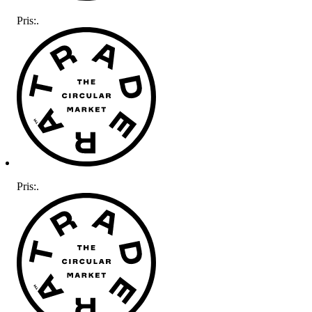
Pris:
.
Pris:
.