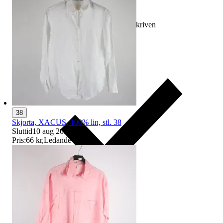
Ersättning om varan inte är som beskriven
38
Skjorta, XACUS, 100% lin, stl. 38
Sluttid
10 aug 20:04
.
Pris:
66 kr
,
Ledande bud
.