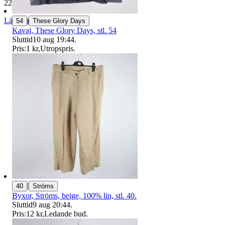
229 442 omdömen
|
Läs omdömen
54
These Glory Days
Följ
Kavaj, These Glory Days, stl. 54
Sluttid
10 aug 19:44
.
Pris:
1 kr
,
Utropspris
.
|
40
Ströms
Byxor, Ströms, beige, 100% lin, stl. 40.
Sluttid
9 aug 20:44
.
Pris:
12 kr
,
Ledande bud
.