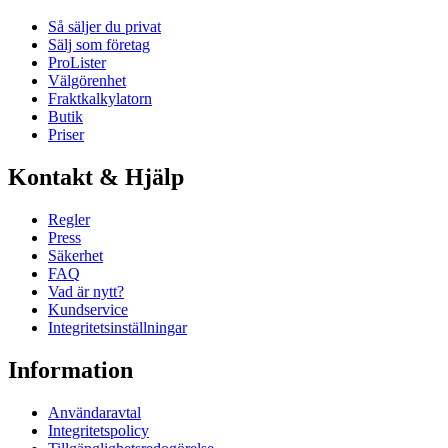
Så säljer du privat
Sälj som företag
ProLister
Välgörenhet
Fraktkalkylatorn
Butik
Priser
Kontakt & Hjälp
Regler
Press
Säkerhet
FAQ
Vad är nytt?
Kundservice
Integritetsinställningar
Information
Användaravtal
Integritetspolicy