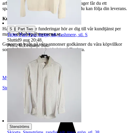
arbetsdagar. När din vara har lämnat vårt lager får du ett
spårningsnummer av DSV inom kort där du kan följa din leverans.
Kundservice
|
Har du frågor eller funderingar hör av dig till vår kundtjänst per
S
Part Two
mail:
webbshop@myrorna.se
.
Tröja, Part Two, beige, ull, cashmere, stl. S
Sluttid
9 aug 20:48
.
Genom att buda på våra annonser godkänner du våra köpvillkor
Pris:
2 kr
,
Ledande bud
.
som du hittar på vår infosida här på Tradera.
Myrorna
Stockholm
,
Sverige
Stenströms
Skjorta, Stenströms, randig, vit, rosa, grön, stl. 38.