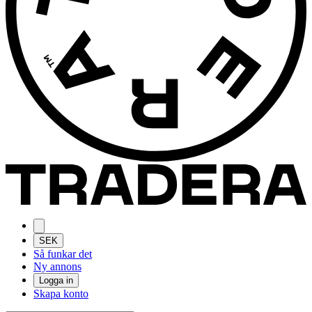
SEK
Så funkar det
Ny annons
Logga in
Skapa konto