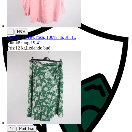
Ersättning om du inte får din vara
|
L
H&M
Skjorta, H&M, rosa, 100% lin, stl. L.
Sluttid
9 aug 19:41
.
Pris:
12 kr
,
Ledande bud
.
|
42
Part Two