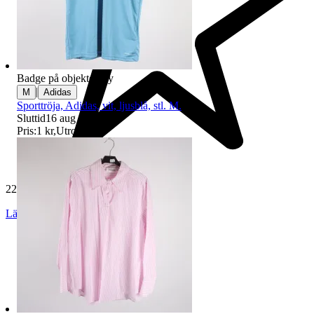
Badge på objektet:
Ny
|
M
Adidas
Sporttröja, Adidas, vit, ljusblå, stl. M.
Sluttid
16 aug 20:44
.
Pris:
1 kr
,
Utropspris
.
229 553 omdömen
Läs omdömen
Följ