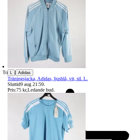
|
Toppsäljare
L
Adidas
Träningsjacka, Adidas, ljusblå, vit, stl. L.
Sluttid
9 aug 21:59
.
Pris:
75 kr
,
Ledande bud
.