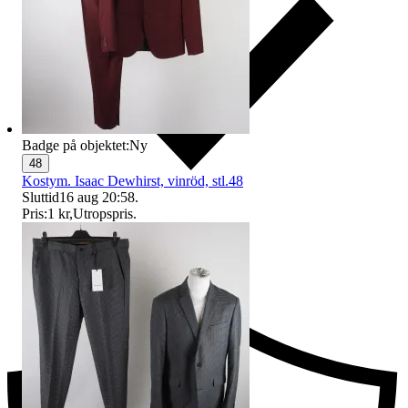
Badge på objektet:
Ny
48
Kostym. Isaac Dewhirst, vinröd, stl.48
Sluttid
16 aug 20:58
.
Pris:
1 kr
,
Utropspris
.
Ersättning om du inte får din vara