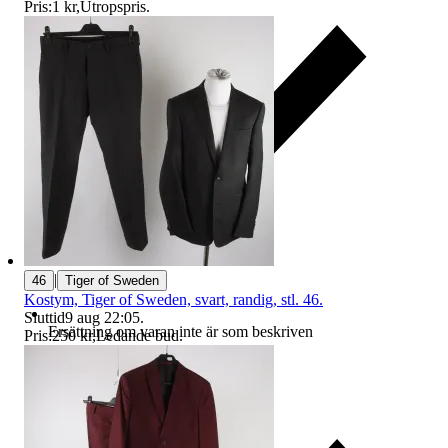
Pris:
1 kr
,
Utropspris
.
|
46
Tiger of Sweden
Kostym, Tiger of Sweden, svart, randig, stl. 46.
Sluttid
9 aug 22:05
.
Ersättning om varan inte är som beskriven
Pris:
250 kr
,
Ledande bud
.