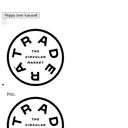
Hoppa över karusell
Pris:
.