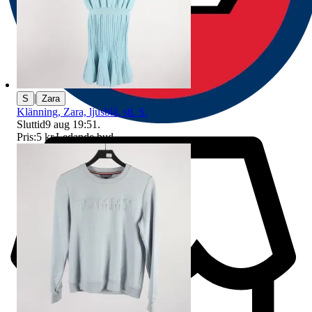
|
S
Zara
Klänning, Zara, ljusblå, stl. S.
Sluttid
9 aug 19:51
.
Pris:
5 kr
,
Ledande bud
.