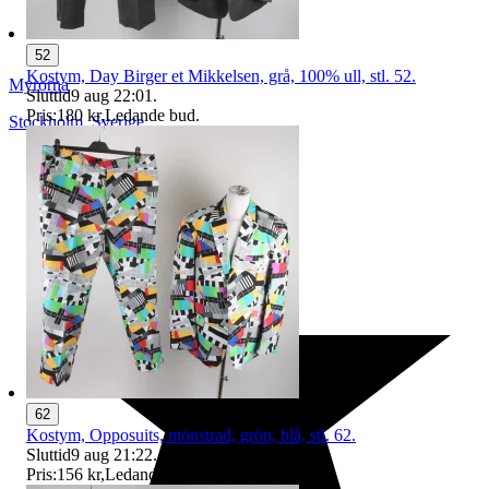
52
Kostym, Day Birger et Mikkelsen, grå, 100% ull, stl. 52.
Myrorna
Sluttid
9 aug 22:01
.
Pris:
180 kr
,
Ledande bud
.
Stockholm
,
Sverige
62
Kostym, Opposuits, mönstrad, grön, blå, stl. 62.
Sluttid
9 aug 21:22
.
Pris:
156 kr
,
Ledande bud
.