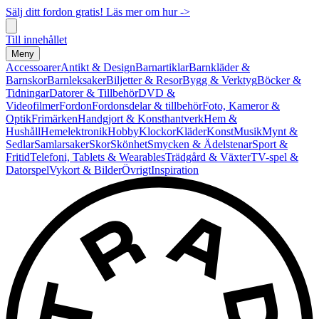
Sälj ditt fordon gratis! Läs mer om hur ->
Till innehållet
Meny
Accessoarer
Antikt & Design
Barnartiklar
Barnkläder &
Barnskor
Barnleksaker
Biljetter & Resor
Bygg & Verktyg
Böcker &
Tidningar
Datorer & Tillbehör
DVD &
Videofilmer
Fordon
Fordonsdelar & tillbehör
Foto, Kameror &
Optik
Frimärken
Handgjort & Konsthantverk
Hem &
Hushåll
Hemelektronik
Hobby
Klockor
Kläder
Konst
Musik
Mynt &
Sedlar
Samlarsaker
Skor
Skönhet
Smycken & Ädelstenar
Sport &
Fritid
Telefoni, Tablets & Wearables
Trädgård & Växter
TV-spel &
Datorspel
Vykort & Bilder
Övrigt
Inspiration