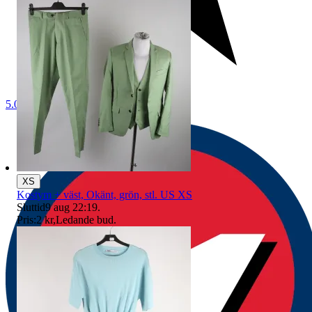
5.0
XS
Kostym + väst, Okänt, grön, stl. US XS
Sluttid
9 aug 22:19
.
Pris:
2 kr
,
Ledande bud
.