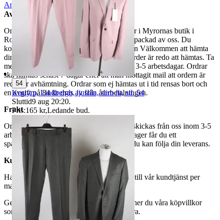
Anmäl
Sälj liknande
Avhämtning
Om du väljer avhämtning hämtas din order i Myrornas butik i
Ropsten, Kolargatan 2 efter den har blivit packad av oss. Du
kommer att få ett separat mail med rubriken Välkommen att hämta
din order på Myrorna i Ropsten! när din order är redo att hämtas. Ta
med legitimation. Hanteringstiden är cirka 3-5 arbetsdagar. Ordrar
ska hämtas senast 7 dagar efter att man mottagit mail att ordern är
54
redo för avhämtning. Ordrar som ej hämtas ut i tid rensas bort och
Kostym, Lindbergh, ljuslila, slim fit, stl. 54
en avgift på 84 kr dras av från återbetalningen.
Sluttid
9 aug 20:20
.
Frakt
Pris:
165 kr
,
Ledande bud
.
Om du har valt frakt kommer din vara att skickas från oss inom 3-5
arbetsdagar. När din vara har lämnat vårt lager får du ett
spårningsnummer av DSV inom kort där du kan följa din leverans.
Kundservice
Har du frågor eller funderingar hör av dig till vår kundtjänst per
mail:
webbshop@myrorna.se
.
Genom att buda på våra annonser godkänner du våra köpvillkor
som du hittar på vår infosida här på Tradera.