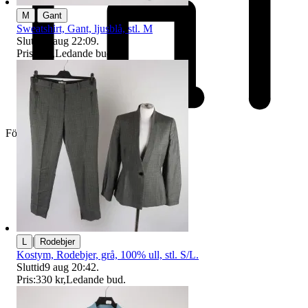
|
M
Gant
Sweatshirt, Gant, ljusblå, stl. M
Sluttid
9 aug 22:09
.
Pris:
1 kr
,
Ledande bud
.
Företag
|
L
Rodebjer
Kostym, Rodebjer, grå, 100% ull, stl. S/L.
Sluttid
9 aug 20:42
.
Pris:
330 kr
,
Ledande bud
.