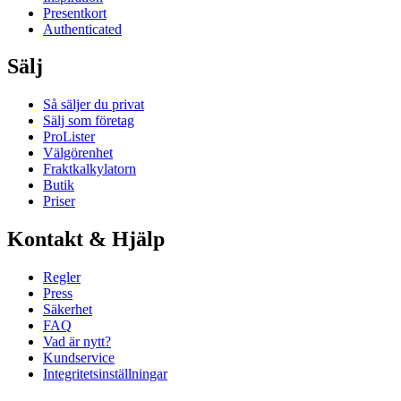
Presentkort
Authenticated
Sälj
Så säljer du privat
Sälj som företag
ProLister
Välgörenhet
Fraktkalkylatorn
Butik
Priser
Kontakt & Hjälp
Regler
Press
Säkerhet
FAQ
Vad är nytt?
Kundservice
Integritetsinställningar