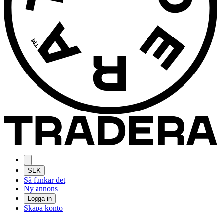
SEK
Så funkar det
Ny annons
Logga in
Skapa konto