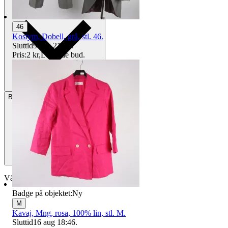
46
Kostym, Dobell, grå, stl. 46.
Sluttid
9 aug 21:27
.
Pris:
2 kr
,
Ledande bud
.
Betalning
Via Tradera
Välj till köparskydd
Badge på objektet:
Ny
M
Kavaj, Mng, rosa, 100% lin, stl. M.
Sluttid
16 aug 18:46
.