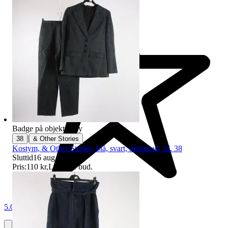
Badge på objektet:
Ny
|
38
& Other Stories
Kostym, & Other Stories, blå, svart, mönstrad, stl. 38
Sluttid
16 aug 19:12
.
Pris:
110 kr
,
Ledande bud
.
5.0