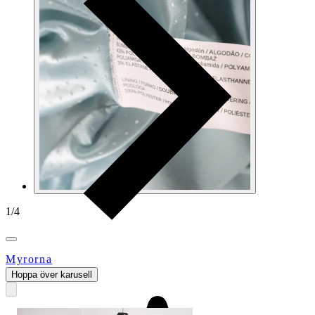
1
/
4
Myrorna
Hoppa över karusell