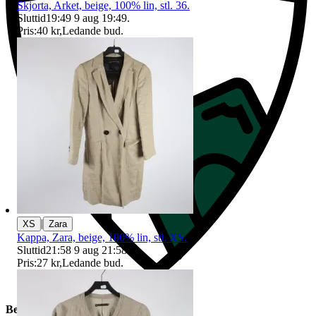
Skjorta, Arket, beige, 100% lin, stl. 36.
Sluttid
19:49
9 aug 19:49
.
Pris:
40 kr
,
Ledande bud
.
|
XS
Zara
Kappa, Zara, beige, 100% lin, stl. XS.
Sluttid
21:58
9 aug 21:58
.
Pris:
27 kr
,
Ledande bud
.
Beskrivning