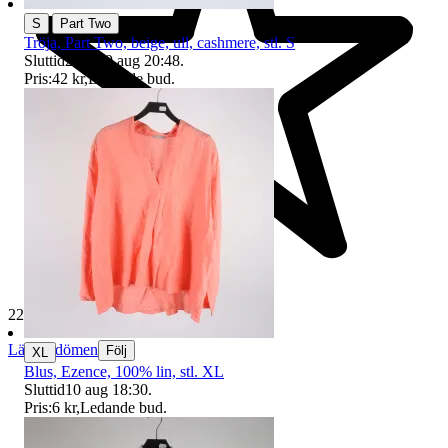
|
S
Part Two
Tröja, Part Two, beige, ull, cashmere, stl. S
Sluttid
20:48
9 aug 20:48
.
Pris:
42 kr
,
Ledande bud
.
229 647 omdömen
Läs omdömen
Följ
XL
Blus, Ezence, 100% lin, stl. XL
Sluttid
10 aug 18:30
.
Pris:
6 kr
,
Ledande bud
.