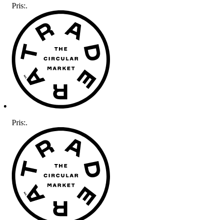
Pris:
.
Pris:
.