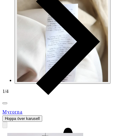
1
/
4
Myrorna
Hoppa över karusell