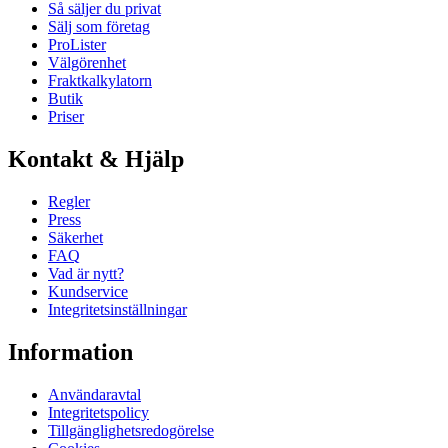
Så säljer du privat
Sälj som företag
ProLister
Välgörenhet
Fraktkalkylatorn
Butik
Priser
Kontakt & Hjälp
Regler
Press
Säkerhet
FAQ
Vad är nytt?
Kundservice
Integritetsinställningar
Information
Användaravtal
Integritetspolicy
Tillgänglighetsredogörelse