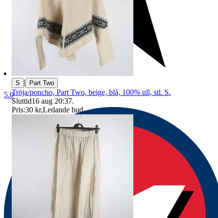
|
S
Part Two
Tröja/poncho, Part Two, beige, blå, 100% ull, stl. S.
5.0
Sluttid
16 aug 20:37
.
Pris:
30 kr
,
Ledande bud
.