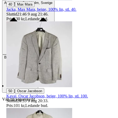
Avhämtning
Stockholm, Sverige
|
40
Max Mara
Jacka, Max Mara, beige, 100% lin, stl. 40.
Sluttid
21:46
9 aug 21:46
.
Pris:
130 kr
,
Ledande bud
.
Betalning
Via Tradera
|
50
Oscar Jacobson
Kavaj, Oscar Jacobson, beige, 100% lin, stl. 100.
Välj till köparskydd
Sluttid
20:33
9 aug 20:33
.
Pris:
101 kr
,
Ledande bud
.