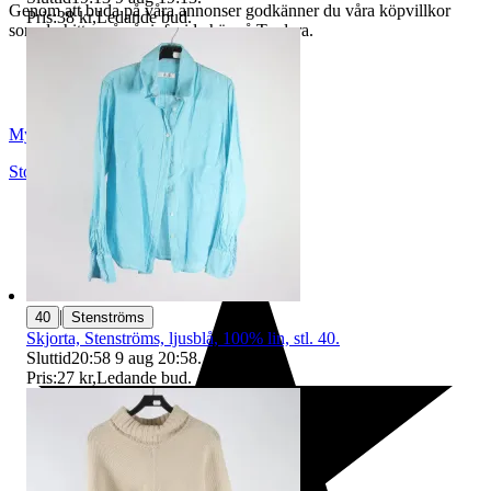
Genom att buda på våra annonser godkänner du våra köpvillkor
Pris:
38 kr
,
Ledande bud
.
som du hittar på vår infosida här på Tradera.
Myrorna
Stockholm
,
Sverige
|
40
Stenströms
Skjorta, Stenströms, ljusblå, 100% lin, stl. 40.
Sluttid
20:58
9 aug 20:58
.
Pris:
27 kr
,
Ledande bud
.