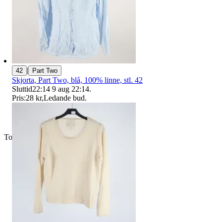
|
42
Part Two
Skjorta, Part Two, blå, 100% linne, stl. 42
Sluttid
22:14
9 aug 22:14
.
Pris:
28 kr
,
Ledande bud
.
Toppsäljare