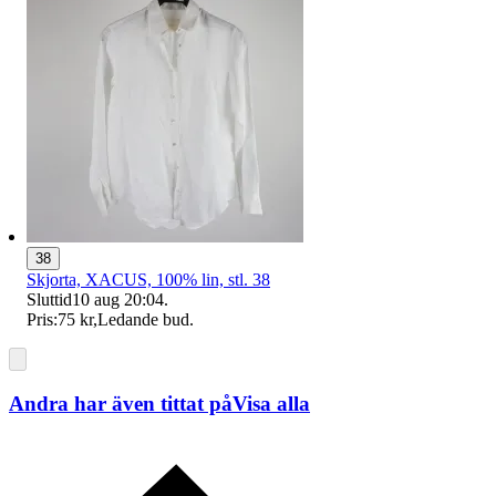
38
Skjorta, XACUS, 100% lin, stl. 38
Sluttid
10 aug 20:04
.
Pris:
75 kr
,
Ledande bud
.
Andra har även tittat på
Visa alla