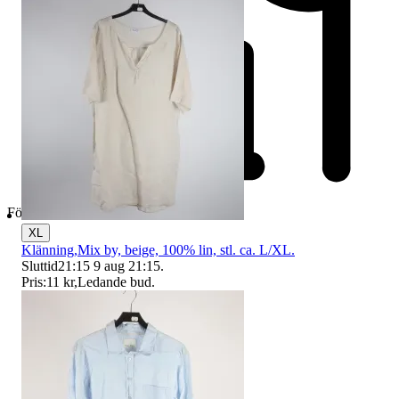
Företag
XL
Klänning,Mix by, beige, 100% lin, stl. ca. L/XL.
Sluttid
21:15
9 aug 21:15
.
Pris:
11 kr
,
Ledande bud
.