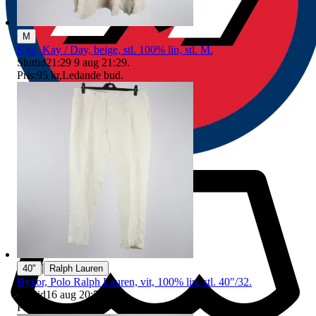
M
Kjol, Kay / Day, beige, stl. 100% lin, stl. M.
Sluttid
21:29
9 aug 21:29
.
Pris:
95 kr
,
Ledande bud
.
|
40"
Ralph Lauren
Byxor, Polo Ralph Lauren, vit, 100% lin, stl. 40"/32.
Sluttid
16 aug 20:54
.
Pris:
1 kr
,
Utropspris
.