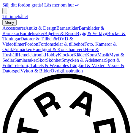
Sälj ditt fordon gratis! Läs mer om hur ->
Till innehållet
Meny
Accessoarer
Antikt & Design
Barnartiklar
Barnkläder &
Barnskor
Barnleksaker
Biljetter & Resor
Bygg & Verktyg
Böcker &
Tidningar
Datorer & Tillbehör
DVD &
Videofilmer
Fordon
Fordonsdelar & tillbehör
Foto, Kameror &
Optik
Frimärken
Handgjort & Konsthantverk
Hem &
Hushåll
Hemelektronik
Hobby
Klockor
Kläder
Konst
Musik
Mynt &
Sedlar
Samlarsaker
Skor
Skönhet
Smycken & Ädelstenar
Sport &
Fritid
Telefoni, Tablets & Wearables
Trädgård & Växter
TV-spel &
Datorspel
Vykort & Bilder
Övrigt
Inspiration