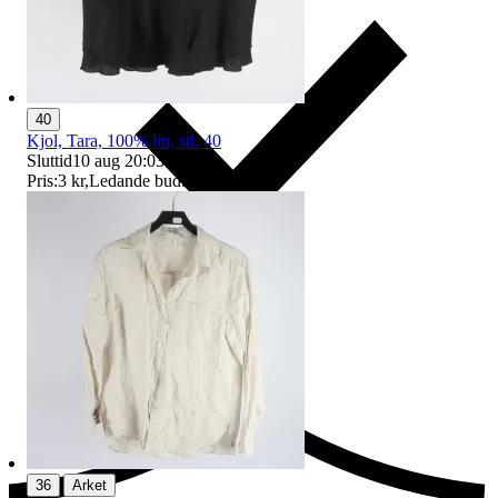
40
Kjol, Tara, 100% lin, stl. 40
Sluttid
10 aug 20:03
.
Pris:
3 kr
,
Ledande bud
.
Ersättning om du inte får din vara
|
36
Arket