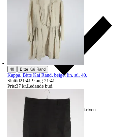
|
40
Bitte Kai Rand
Kappa, Bitte Kai Rand, beige, lin, stl. 40.
Sluttid
21:41
9 aug 21:41
.
Pris:
37 kr
,
Ledande bud
.
Ersättning om varan inte är som beskriven