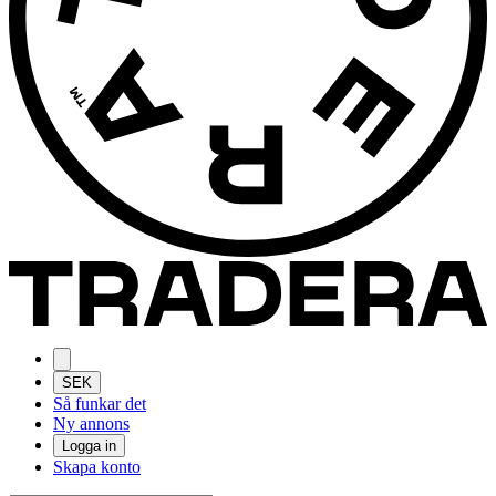
SEK
Så funkar det
Ny annons
Logga in
Skapa konto