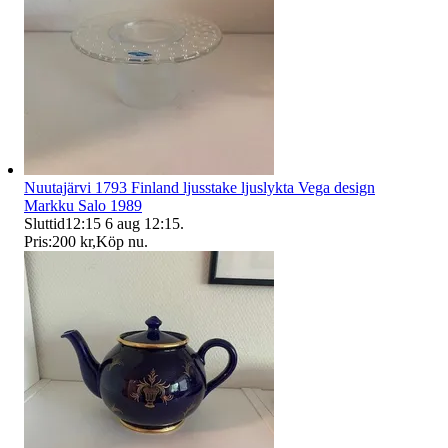
Nuutajärvi 1793 Finland ljusstake ljuslykta Vega design
Markku Salo 1989
Sluttid
12:15
6 aug 12:15
.
Pris:
200 kr
,
Köp nu
.