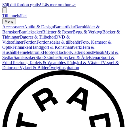
Sälj ditt fordon gratis! Läs mer om hur ->
Till innehållet
Meny
Accessoarer
Antikt & Design
Barnartiklar
Barnkläder &
Barnskor
Barnleksaker
Biljetter & Resor
Bygg & Verktyg
Böcker &
Tidningar
Datorer & Tillbehör
DVD &
Videofilmer
Fordon
Fordonsdelar & tillbehör
Foto, Kameror &
Optik
Frimärken
Handgjort & Konsthantverk
Hem &
Hushåll
Hemelektronik
Hobby
Klockor
Kläder
Konst
Musik
Mynt &
Sedlar
Samlarsaker
Skor
Skönhet
Smycken & Ädelstenar
Sport &
Fritid
Telefoni, Tablets & Wearables
Trädgård & Växter
TV-spel &
Datorspel
Vykort & Bilder
Övrigt
Inspiration