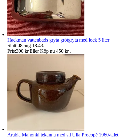
Hackman vattenbads gryta grötgryta med lock 5 liter
Sluttid
8 aug 18:43
.
Pris:
300 kr
,
Eller Köp nu
450 kr
,
.
Arabia Mahonki tekanna med sil Ulla Procopé 1960-talet