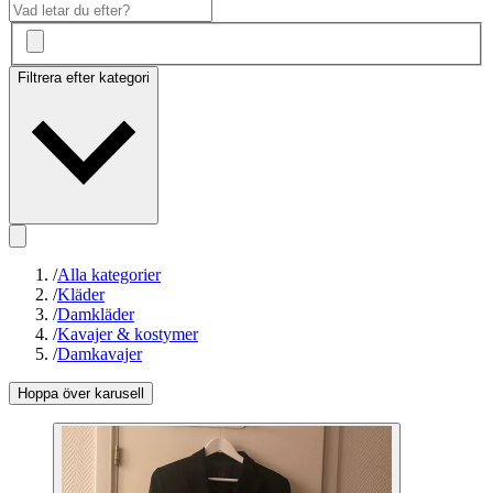
Filtrera efter kategori
/
Alla kategorier
/
Kläder
/
Damkläder
/
Kavajer & kostymer
/
Damkavajer
Hoppa över karusell