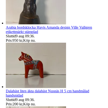
Arabia bordsklocka Havis Amanda design Ville Vallgren
etikettmärkt stämplad
Sluttid
9 aug 09:36
.
Pris:
950 kr
,
Köp nu
.
Dalahäst liten äkta dalahäst Nusnäs H 5 cm handmålad
handsnidad
Sluttid
9 aug 09:36
.
Pris:
200 kr
,
Köp nu
.