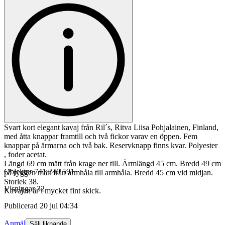
Svart kort elegant kavaj från Ril´s, Ritva Liisa Pohjalainen, Finland,
med åtta knappar framtill och två fickor varav en öppen. Fem
knappar på ärmarna och två bak. Reservknapp finns kvar. Polyester
, foder acetat.
Längd 69 cm mätt från krage ner till. Ärmlängd 45 cm. Bredd 49 cm
Objektnr
741 240 591
på ryggen mätt från armhåla till armhåla. Bredd 45 cm vid midjan.
Storlek 38.
Visningar
32
Kavajen är i mycket fint skick.
Publicerad
20 jul 04:34
Anmäl
Sälj liknande