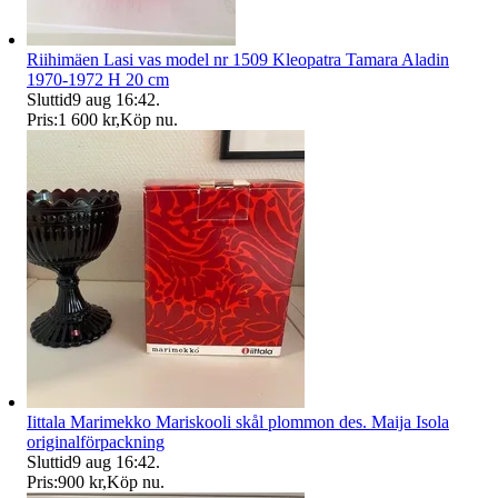
Riihimäen Lasi vas model nr 1509 Kleopatra Tamara Aladin
1970-1972 H 20 cm
Sluttid
9 aug 16:42
.
Pris:
1 600 kr
,
Köp nu
.
Iittala Marimekko Mariskooli skål plommon des. Maija Isola
originalförpackning
Sluttid
9 aug 16:42
.
Pris:
900 kr
,
Köp nu
.