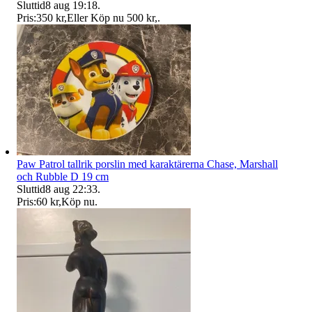
Sluttid
8 aug 19:18
.
Pris:
350 kr
,
Eller Köp nu
500 kr
,
.
Paw Patrol tallrik porslin med karaktärerna Chase, Marshall
och Rubble D 19 cm
Sluttid
8 aug 22:33
.
Pris:
60 kr
,
Köp nu
.