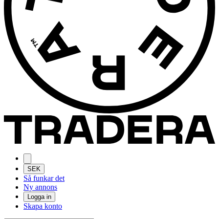
SEK
Så funkar det
Ny annons
Logga in
Skapa konto