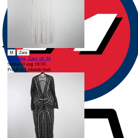
|
M
Zara
Klänning, Zara, stl. M
Sluttid
10 aug 18:10
.
Pris:
8 kr
,
Ledande bud
.