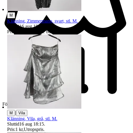
M
Klänning, Zimmermann, svart, stl. M.
Sluttid
16 aug 18:04
.
Pris:
295 kr
,
Ledande bud
.
Företag
|
M
Vila
Klänning, Vila, grå, stl. M.
Sluttid
16 aug 18:15
.
Pris:
1 kr
,
Utropspris
.