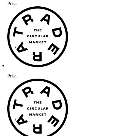
Pris:
.
Pris:
.