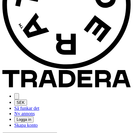
SEK
Så funkar det
Ny annons
Logga in
Skapa konto