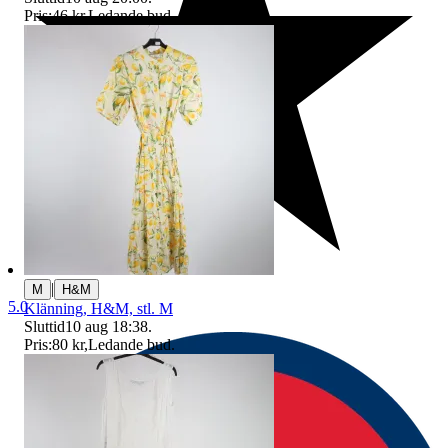
Pris:
46 kr
,
Ledande bud
.
|
M
H&M
5.0
Klänning, H&M, stl. M
Sluttid
10 aug 18:38
.
Pris:
80 kr
,
Ledande bud
.