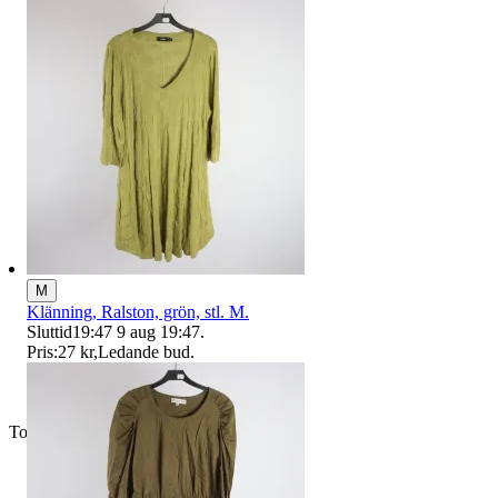
M
Klänning, Ralston, grön, stl. M.
Sluttid
19:47
9 aug 19:47
.
Pris:
27 kr
,
Ledande bud
.
Toppsäljare