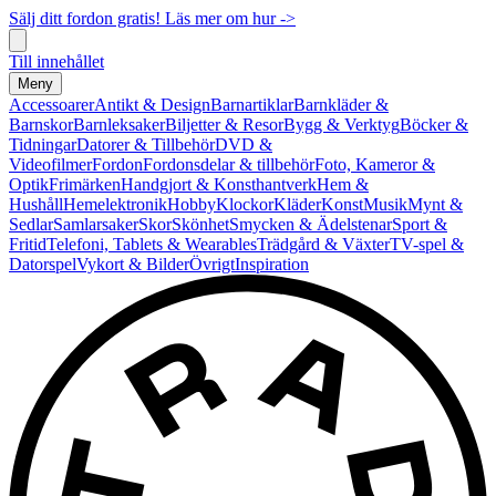
Sälj ditt fordon gratis! Läs mer om hur ->
Till innehållet
Meny
Accessoarer
Antikt & Design
Barnartiklar
Barnkläder &
Barnskor
Barnleksaker
Biljetter & Resor
Bygg & Verktyg
Böcker &
Tidningar
Datorer & Tillbehör
DVD &
Videofilmer
Fordon
Fordonsdelar & tillbehör
Foto, Kameror &
Optik
Frimärken
Handgjort & Konsthantverk
Hem &
Hushåll
Hemelektronik
Hobby
Klockor
Kläder
Konst
Musik
Mynt &
Sedlar
Samlarsaker
Skor
Skönhet
Smycken & Ädelstenar
Sport &
Fritid
Telefoni, Tablets & Wearables
Trädgård & Växter
TV-spel &
Datorspel
Vykort & Bilder
Övrigt
Inspiration