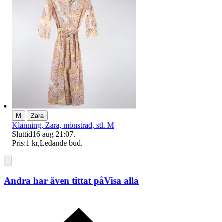
|
M
Zara
Klänning, Zara, mönstrad, stl. M
Sluttid
16 aug 21:07
.
Pris:
1 kr
,
Ledande bud
.
Andra har även tittat på
Visa alla