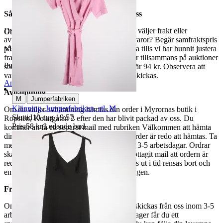
Så här går det till när du handlar hos oss
Du betalar din order direkt på Tradera och väljer frakt eller
Objektnr
730 645 070
avhämtning. Vill du att vi samfraktar fler varor? Begär samfraktspris
på din Traderasida och vänta med att betala tills vi har hunnit justera
Visningar
186
fraktpriset. Vi samfraktar upp till fyra varor tillsammans på auktioner
Publicerad
8 maj 18:49
som avslutas samma dag. Samfraktspriset är 94 kr. Observera att
varor märkta endast avhämtning inte kan skickas.
Anmäl
Sälj liknande
Avhämtning
|
M
Jumperfabriken
Klänning, Jumperfabriken, stl. M
Om du väljer avhämtning hämtas din order i Myrornas butik i
Sluttid
10 aug 19:57
.
Ropsten, Kolargatan 2 efter den har blivit packad av oss. Du
Pris:
58 kr
,
Ledande bud
.
kommer att få ett separat mail med rubriken Välkommen att hämta
din order på Myrorna i Ropsten! när din order är redo att hämtas. Ta
med legitimation. Hanteringstiden är cirka 3-5 arbetsdagar. Ordrar
ska hämtas senast 7 dagar efter att man mottagit mail att ordern är
redo för avhämtning. Ordrar som ej hämtas ut i tid rensas bort och
en avgift på 84 kr dras av från återbetalningen.
Frakt
Om du har valt frakt kommer din vara att skickas från oss inom 3-5
arbetsdagar. När din vara har lämnat vårt lager får du ett