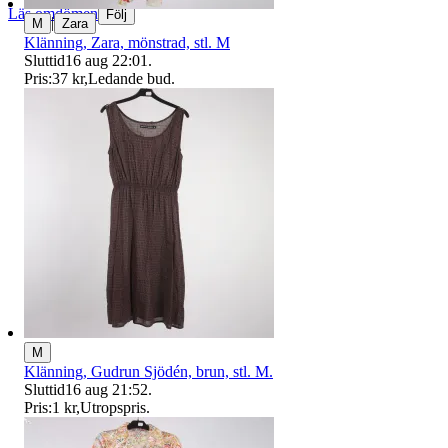
Läs omdömen
Följ
|
M
Zara
Klänning, Zara, mönstrad, stl. M
Sluttid
16 aug 22:01
.
Pris:
37 kr
,
Ledande bud
.
M
Klänning, Gudrun Sjödén, brun, stl. M.
Sluttid
16 aug 21:52
.
Pris:
1 kr
,
Utropspris
.