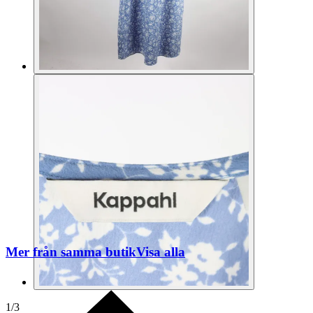
Mer från samma butik
Visa alla
1
/
3