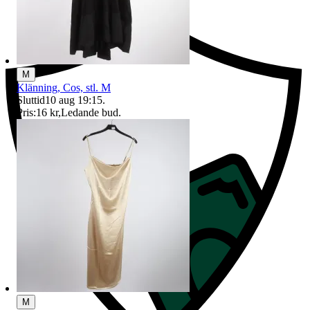
M
Klänning, Cos, stl. M
Sluttid
10 aug 19:15
.
Pris:
16 kr
,
Ledande bud
.
M