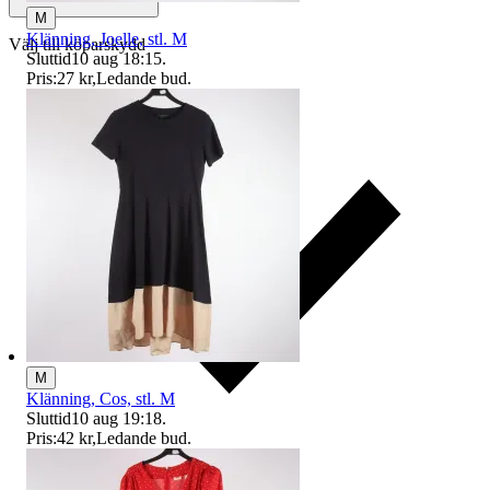
M
Klänning, Joelle, stl. M
Välj till köparskydd
Sluttid
10 aug 18:15
.
Pris:
27 kr
,
Ledande bud
.
M
Klänning, Cos, stl. M
Sluttid
10 aug 19:18
.
Pris:
42 kr
,
Ledande bud
.