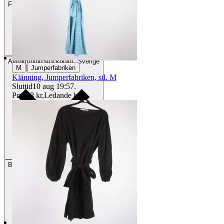
Frakt
84 kr DSV
Avhämtning
Stockholm, Sverige
|
M
Jumperfabriken
Klänning, Jumperfabriken, stl. M
Sluttid
10 aug 19:57
.
Pris:
68 kr
,
Ledande bud
.
Betalning
Via Tradera