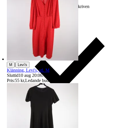
Ersättning om varan inte är som beskriven
|
M
Levi's
Klänning, Levi's, stl. M
Sluttid
10 aug 20:06
.
Pris:
55 kr
,
Ledande bud
.
Ersättning om du inte får din vara