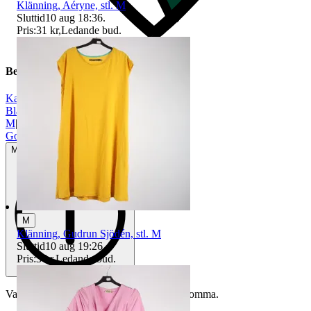
Klänning, Aéryne, stl. M
Sluttid
10 aug 18:36
.
Pris:
31 kr
,
Ledande bud
.
Beskrivning
KappAhl
|
Blå
|
M
|
Gott använt skick
Mindre tecken på användning
M
Klänning, Gudrun Sjödén, stl. M
Sluttid
10 aug 19:26
.
Pris:
3 kr
,
Ledande bud
.
Varan är begagnad och defekter kan förekomma.