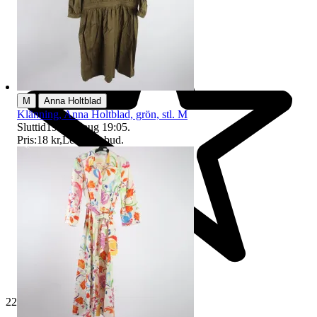
|
M
Anna Holtblad
Klänning, Anna Holtblad, grön, stl. M
Sluttid
19:05
9 aug 19:05
.
Pris:
18 kr
,
Ledande bud
.
229 613 omdömen