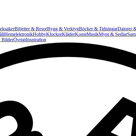
eksaker
Biljetter & Resor
Bygg & Verktyg
Böcker & Tidningar
Datorer &
ll
Hemelektronik
Hobby
Klockor
Kläder
Konst
Musik
Mynt & Sedlar
Saml
 Bilder
Övrigt
Inspiration