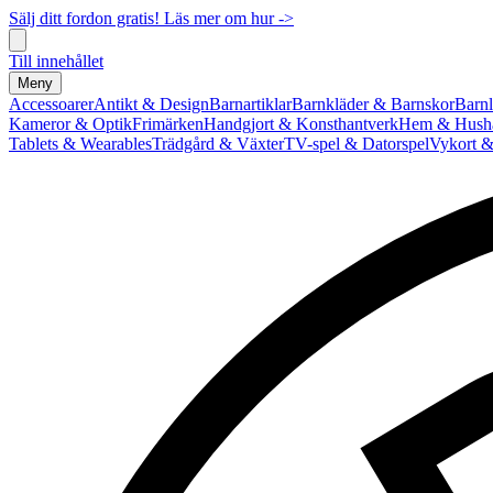
Sälj ditt fordon gratis! Läs mer om hur ->
Till innehållet
Meny
Accessoarer
Antikt & Design
Barnartiklar
Barnkläder & Barnskor
Barnl
Kameror & Optik
Frimärken
Handgjort & Konsthantverk
Hem & Hushå
Tablets & Wearables
Trädgård & Växter
TV-spel & Datorspel
Vykort &