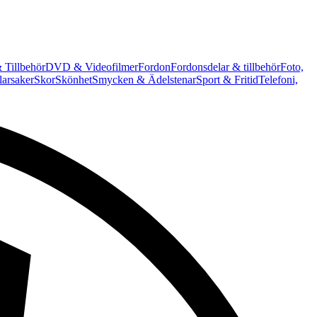
 Tillbehör
DVD & Videofilmer
Fordon
Fordonsdelar & tillbehör
Foto,
arsaker
Skor
Skönhet
Smycken & Ädelstenar
Sport & Fritid
Telefoni,