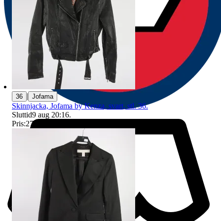
|
36
Jofama
Skinnjacka, Jofama by Kenza, svart, stl. 36.
Sluttid
9 aug 20:16
.
Pris:
27 kr
,
Ledande bud
.