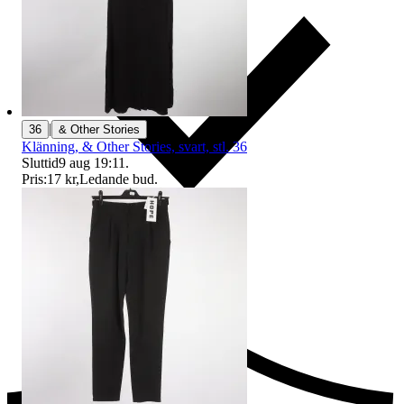
|
36
& Other Stories
Klänning, & Other Stories, svart, stl. 36
Sluttid
9 aug 19:11
.
Pris:
17 kr
,
Ledande bud
.
Ersättning om du inte får din vara