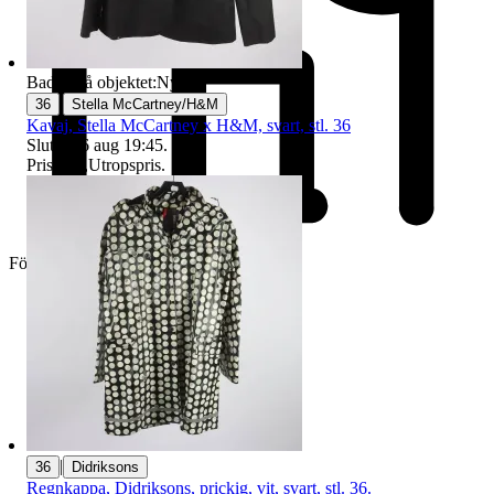
Badge på objektet:
Ny
|
36
Stella McCartney/H&M
Kavaj, Stella McCartney x H&M, svart, stl. 36
Sluttid
16 aug 19:45
.
Pris:
1 kr
,
Utropspris
.
Företag
|
36
Didriksons
Regnkappa, Didriksons, prickig, vit, svart, stl. 36.