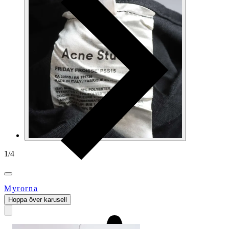
1
/
4
Myrorna
Hoppa över karusell