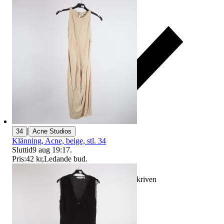
|
34
Acne Studios
Klänning, Acne, beige, stl. 34
Sluttid
9 aug 19:17
.
Pris:
42 kr
,
Ledande bud
.
Ersättning om varan inte är som beskriven