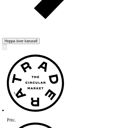
Hoppa över karusell
Pris:
.