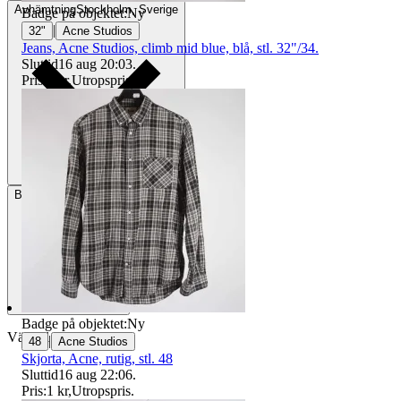
Avhämtning
Stockholm, Sverige
Badge på objektet:
Ny
|
32"
Acne Studios
Jeans, Acne Studios, climb mid blue, blå, stl. 32"/34.
Sluttid
16 aug 20:03
.
Pris:
1 kr
,
Utropspris
.
Betalning
Via Tradera
Badge på objektet:
Ny
Välj till köparskydd
|
48
Acne Studios
Skjorta, Acne, rutig, stl. 48
Sluttid
16 aug 22:06
.
Pris:
1 kr
,
Utropspris
.