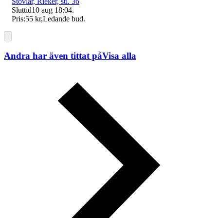
Stövlar, Rieker, stl. 36
Sluttid
10 aug 18:04
.
Pris:
55 kr
,
Ledande bud
.
Andra har även tittat på
Visa alla