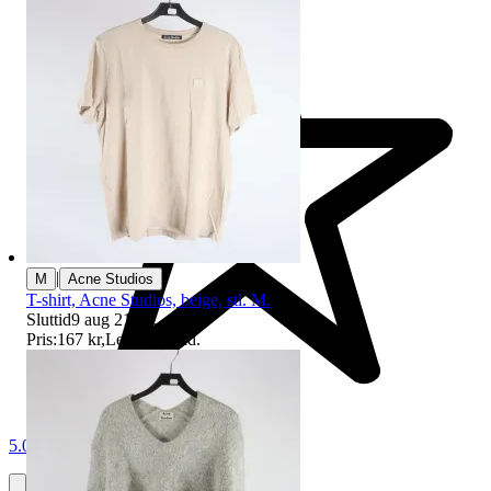
|
M
Acne Studios
T-shirt, Acne Studios, beige, stl. M.
Sluttid
9 aug 21:14
.
Pris:
167 kr
,
Ledande bud
.
5.0