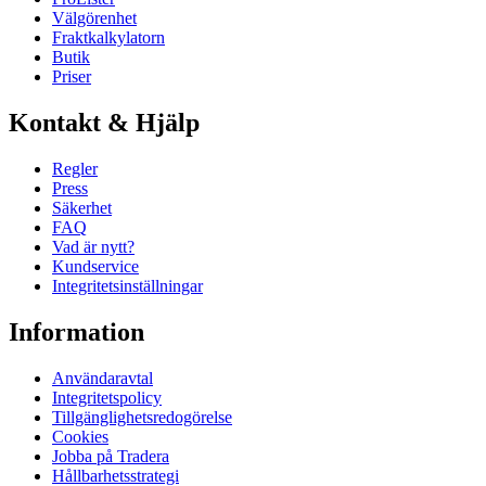
Välgörenhet
Fraktkalkylatorn
Butik
Priser
Kontakt & Hjälp
Regler
Press
Säkerhet
FAQ
Vad är nytt?
Kundservice
Integritetsinställningar
Information
Användaravtal
Integritetspolicy
Tillgänglighetsredogörelse
Cookies
Jobba på Tradera
Hållbarhetsstrategi