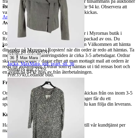
fraktpriset. Vi samfraktar upp till fyra varor tillsammans på auktioner
Publicerad
29 maj 21:01
som avslutas samma dag. Samfraktspriset är 94 kr. Observera att
varor märkta endast avhämtning inte kan skickas.
Anmäl
Sälj liknande
Avhämtning
Om du väljer avhämtning hämtas din order i Myrornas butik i
Ropsten, Kolargatan 2 efter den har blivit packad av oss. Du
kommer att få ett separat mail med rubriken Välkommen att hämta
din order på Myrorna i Ropsten! när din order är redo att hämtas. Ta
Badge på objektet:
Ny
med legitimation. Hanteringstiden är cirka 3-5 arbetsdagar. Ordrar
|
36
Max Mara
ska hämtas senast 7 dagar efter att man mottagit mail att ordern är
Jacka, MaxMara, grå, svart, stl. 36
redo för avhämtning. Ordrar som ej hämtas ut i tid rensas bort och
Sluttid
16 aug 21:19
.
en avgift på 84 kr dras av från återbetalningen.
Pris:
35 kr
,
Ledande bud
.
Frakt
Om du har valt frakt kommer din vara att skickas från oss inom 3-5
arbetsdagar. När din vara har lämnat vårt lager får du ett
spårningsnummer av DSV inom kort där du kan följa din leverans.
Kundservice
Har du frågor eller funderingar hör av dig till vår kundtjänst per
mail:
webbshop@myrorna.se
.