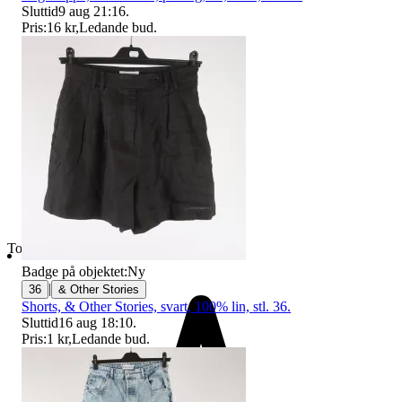
Sluttid
9 aug 21:16
.
Pris:
16 kr
,
Ledande bud
.
Toppsäljare
Badge på objektet:
Ny
|
36
& Other Stories
Shorts, & Other Stories, svart, 100% lin, stl. 36.
Sluttid
16 aug 18:10
.
Pris:
1 kr
,
Ledande bud
.