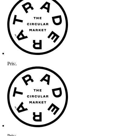
Pris:
.
Pris:
.