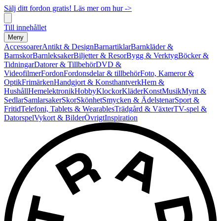
Sälj ditt fordon gratis! Läs mer om hur ->
Till innehållet
Meny
Accessoarer
Antikt & Design
Barnartiklar
Barnkläder &
Barnskor
Barnleksaker
Biljetter & Resor
Bygg & Verktyg
Böcker &
Tidningar
Datorer & Tillbehör
DVD &
Videofilmer
Fordon
Fordonsdelar & tillbehör
Foto, Kameror &
Optik
Frimärken
Handgjort & Konsthantverk
Hem &
Hushåll
Hemelektronik
Hobby
Klockor
Kläder
Konst
Musik
Mynt &
Sedlar
Samlarsaker
Skor
Skönhet
Smycken & Ädelstenar
Sport &
Fritid
Telefoni, Tablets & Wearables
Trädgård & Växter
TV-spel &
Datorspel
Vykort & Bilder
Övrigt
Inspiration