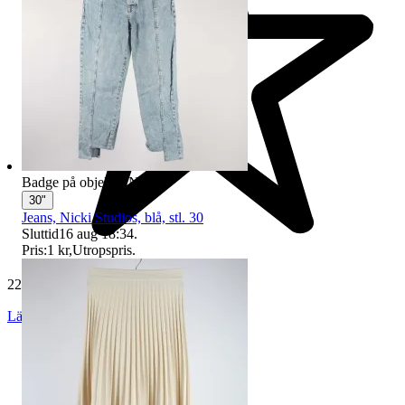
Badge på objektet:
Ny
30"
Jeans, Nicki Studios, blå, stl. 30
Sluttid
16 aug 18:34
.
Pris:
1 kr
,
Utropspris
.
229 559 omdömen
Läs omdömen
Följ