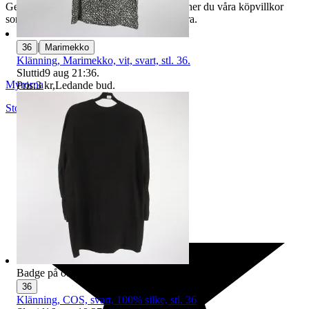
Genom att buda på våra annonser godkänner du våra köpvillkor
som du hittar på vår infosida här på Tradera.
|
36
Marimekko
Klänning, Marimekko, vit, svart, stl. 36.
Sluttid
9 aug 21:36
.
Myrorna
Pris:
3 kr
,
Ledande bud
.
Stockholm
,
Sverige
Badge på objektet:
Ny
36
Klänning, COS, svart, 100% silke, stl. 36