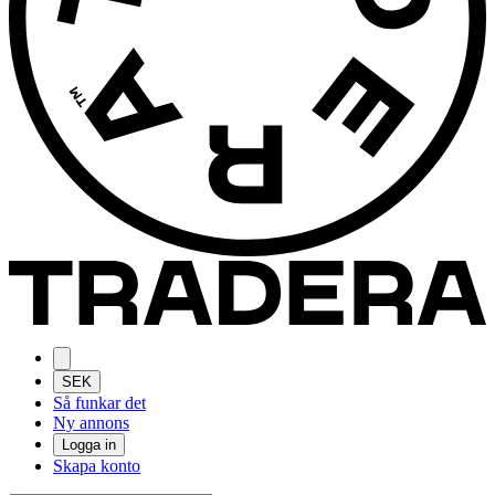
SEK
Så funkar det
Ny annons
Logga in
Skapa konto