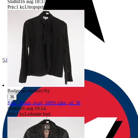
Sluttid
16 aug 18:37
.
Pris:
1 kr
,
Utropspris
.
5.0
Badge på objektet:
Ny
36
Blus, Vesna, svart, 100% silke, stl. 36
Sluttid
16 aug 19:14
.
Pris:
1 kr
,
Ledande bud
.