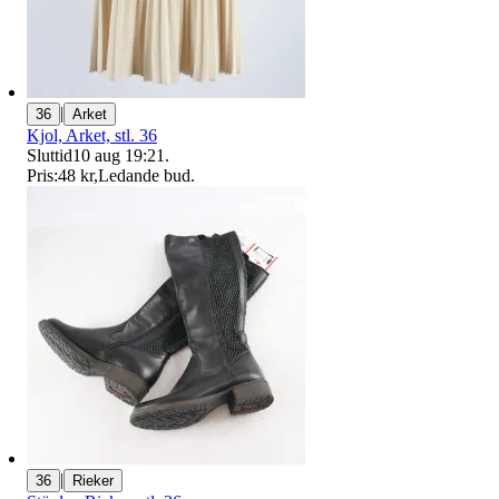
|
36
Arket
Kjol, Arket, stl. 36
Sluttid
10 aug 19:21
.
Pris:
48 kr
,
Ledande bud
.
|
36
Rieker