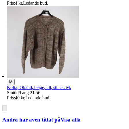
Pris:
4 kr
,
Ledande bud
.
M
Kofta, Okänd, beige, ull, stl. ca. M.
Sluttid
9 aug 21:56
.
Pris:
40 kr
,
Ledande bud
.
Andra har även tittat på
Visa alla