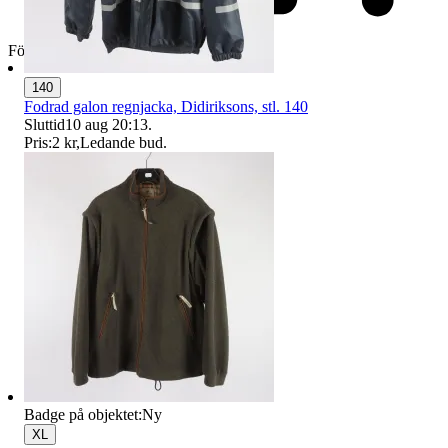
Företag
140
Fodrad galon regnjacka, Didiriksons, stl. 140
Sluttid
10 aug 20:13
.
Pris:
2 kr
,
Ledande bud
.
Badge på objektet:
Ny
XL