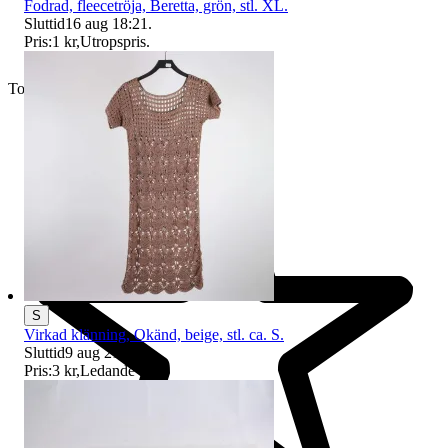
Fodrad, fleecetröja, Beretta, grön, stl. XL.
Sluttid
16 aug 18:21
.
Pris:
1 kr
,
Utropspris
.
Toppsäljare
S
Virkad klänning, Okänd, beige, stl. ca. S.
Sluttid
9 aug 21:39
.
Pris:
3 kr
,
Ledande bud
.