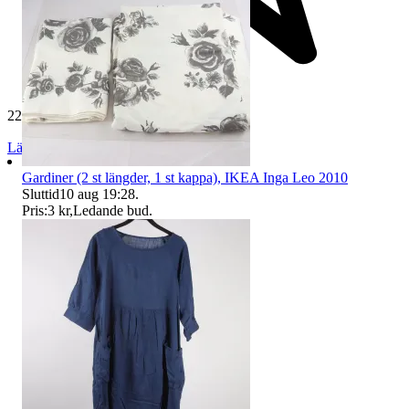
229 511 omdömen
Läs omdömen
Följ
Gardiner (2 st längder, 1 st kappa), IKEA Inga Leo 2010
Sluttid
10 aug 19:28
.
Pris:
3 kr
,
Ledande bud
.