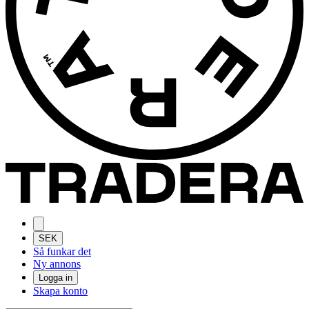
SEK
Så funkar det
Ny annons
Logga in
Skapa konto