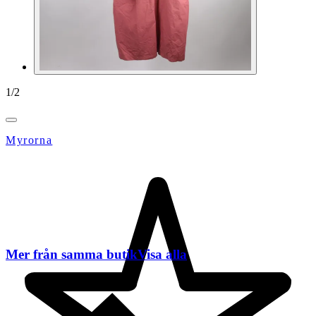
1
/
2
Myrorna
Mer från samma butik
Visa alla