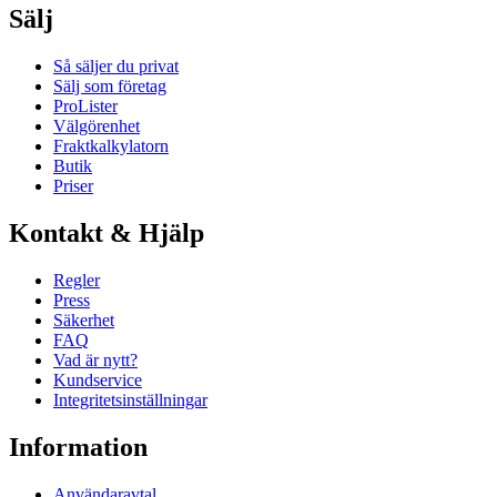
Sälj
Så säljer du privat
Sälj som företag
ProLister
Välgörenhet
Fraktkalkylatorn
Butik
Priser
Kontakt & Hjälp
Regler
Press
Säkerhet
FAQ
Vad är nytt?
Kundservice
Integritetsinställningar
Information
Användaravtal