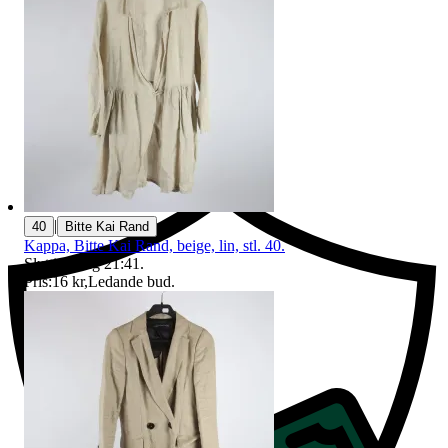
Ersättning om du inte får din vara
|
40
Bitte Kai Rand
Kappa, Bitte Kai Rand, beige, lin, stl. 40.
Sluttid
9 aug 21:41
.
Pris:
16 kr
,
Ledande bud
.