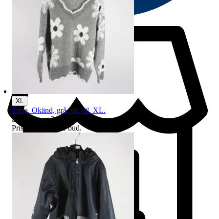
XL
Tröja, Okänd, grå, vit, stl. XL.
Sluttid
9 aug 21:31
.
Pris:
9 kr
,
Ledande bud
.