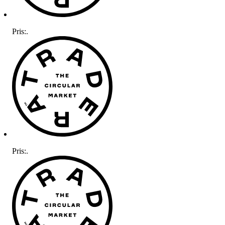
Pris:
.
Pris:
.