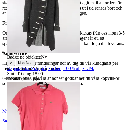
ska hämtas senast 7 dagar efter att man mottagit mail att ordern är
redo för avhämtning. Ordrar som ej hämtas ut i tid rensas bort och
en avgift på 84 kr dras av från återbetalningen.
Frakt
Om du har valt frakt kommer din vara att skickas från oss inom 3-5
arbetsdagar. När din vara har lämnat vårt lager får du ett
spårningsnummer av DSV inom kort där du kan följa din leverans.
Kundservice
Badge på objektet:
Ny
|
M
Noa Noa
Har du frågor eller funderingar hör av dig till vår kundtjänst per
Kappa, Noa Noa, grå, stickad, 100% ull, stl. M.
mail:
webbshop@myrorna.se
.
Sluttid
16 aug 18:06
.
Genom att buda på våra annonser godkänner du våra köpvillkor
Pris:
1 kr
,
Utropspris
.
som du hittar på vår infosida här på Tradera.
Myrorna
Stockholm
,
Sverige