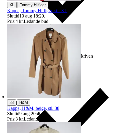
|
XL
Tommy Hilfiger
Kappa, Tommy Hilfiger, stl. XL
Sluttid
10 aug 18:20
.
Pris:
4 kr
,
Ledande bud
.
Ersättning om varan inte är som beskriven
|
38
H&M
Kappa, H&M, beige, stl. 38
Sluttid
9 aug 20:40
.
Pris:
3 kr
,
Ledande bud
.