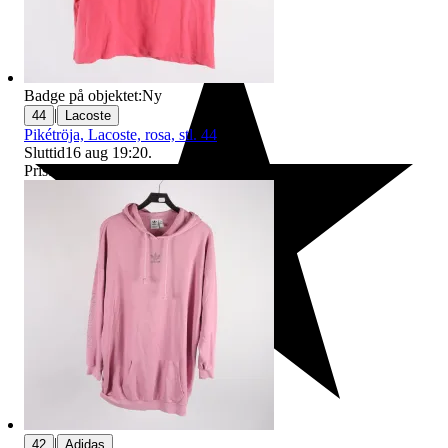
Badge på objektet:
Ny
|
44
Lacoste
Pikétröja, Lacoste, rosa, stl. 44
Sluttid
16 aug 19:20
.
Pris:
1 kr
,
Utropspris
.
|
42
Adidas