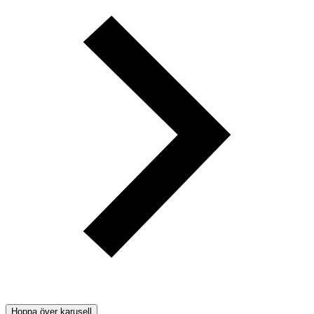
Hoppa över karusell