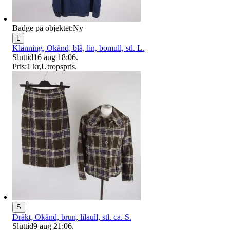
Badge på objektet:
Ny
L
Klänning, Okänd, blå, lin, bomull, stl. L.
Sluttid
16 aug 18:06
.
Pris:
1 kr
,
Utropspris
.
S
Dräkt, Okänd, brun, lilaull, stl. ca. S.
Sluttid
9 aug 21:06
.