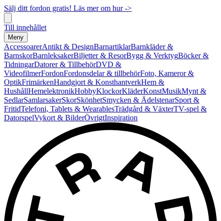
Sälj ditt fordon gratis! Läs mer om hur ->
Till innehållet
Meny
Accessoarer
Antikt & Design
Barnartiklar
Barnkläder &
Barnskor
Barnleksaker
Biljetter & Resor
Bygg & Verktyg
Böcker &
Tidningar
Datorer & Tillbehör
DVD &
Videofilmer
Fordon
Fordonsdelar & tillbehör
Foto, Kameror &
Optik
Frimärken
Handgjort & Konsthantverk
Hem &
Hushåll
Hemelektronik
Hobby
Klockor
Kläder
Konst
Musik
Mynt &
Sedlar
Samlarsaker
Skor
Skönhet
Smycken & Ädelstenar
Sport &
Fritid
Telefoni, Tablets & Wearables
Trädgård & Växter
TV-spel &
Datorspel
Vykort & Bilder
Övrigt
Inspiration