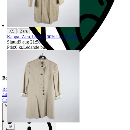
|
XS
Zara
Kappa, Zara, beige, 100% lin, stl. XS.
Sluttid
9 aug 21:58
.
Pris:
6 kr
,
Ledande bud
.
Beskrivning
Rosa
|
44
|
Gott använt skick
Mindre tecken på användning
M