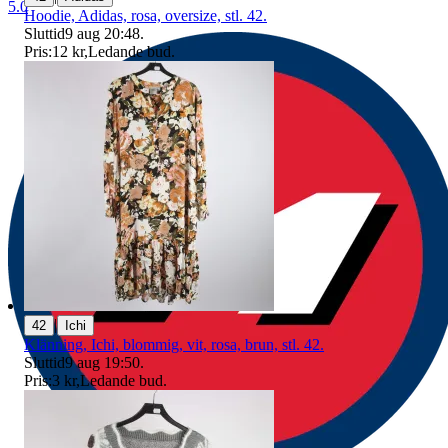
5.0
Hoodie, Adidas, rosa, oversize, stl. 42.
Sluttid
9 aug 20:48
.
Pris:
12 kr
,
Ledande bud
.
|
42
Ichi
Klänning, Ichi, blommig, vit, rosa, brun, stl. 42.
Sluttid
9 aug 19:50
.
Pris:
3 kr
,
Ledande bud
.