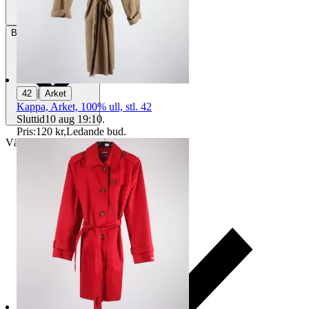
Betalning
Via Tradera
|
42
Arket
Kappa, Arket, 100% ull, stl. 42
Sluttid
10 aug 19:10
.
Pris:
120 kr
,
Ledande bud
.
Välj till köparskydd