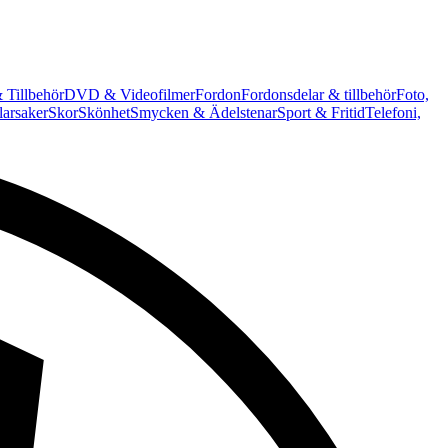
 Tillbehör
DVD & Videofilmer
Fordon
Fordonsdelar & tillbehör
Foto,
arsaker
Skor
Skönhet
Smycken & Ädelstenar
Sport & Fritid
Telefoni,