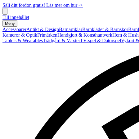
Sälj ditt fordon gratis! Läs mer om hur ->
Till innehållet
Meny
Accessoarer
Antikt & Design
Barnartiklar
Barnkläder & Barnskor
Barnl
Kameror & Optik
Frimärken
Handgjort & Konsthantverk
Hem & Hushå
Tablets & Wearables
Trädgård & Växter
TV-spel & Datorspel
Vykort &