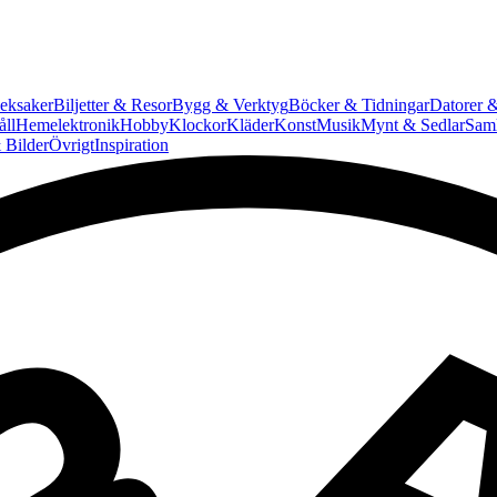
eksaker
Biljetter & Resor
Bygg & Verktyg
Böcker & Tidningar
Datorer &
ll
Hemelektronik
Hobby
Klockor
Kläder
Konst
Musik
Mynt & Sedlar
Saml
 Bilder
Övrigt
Inspiration