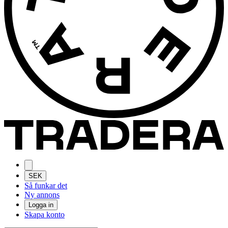
SEK
Så funkar det
Ny annons
Logga in
Skapa konto