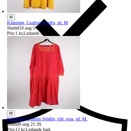
M
Klänning, Gudrun Sjödén, stl. M
Sluttid
10 aug 19:26
.
Pris:
1 kr
,
Ledande bud
.
Ersättning om du inte får din vara
M
Klänning, Gudrun Sjödén, röd, rosa, stl. M.
Sluttid
9 aug 21:39
.
Pris:
12 kr
,
Ledande bud
.