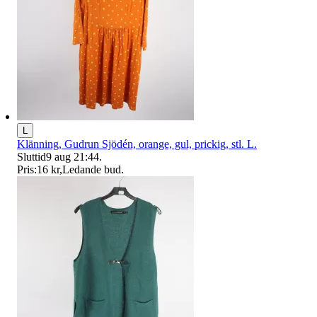
L
Klänning, Gudrun Sjödén, orange, gul, prickig, stl. L.
Sluttid
9 aug 21:44
.
Pris:
16 kr
,
Ledande bud
.