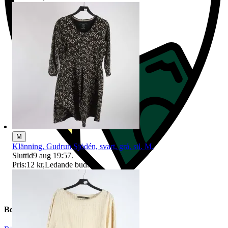
M
Klänning, Gudrun Sjödén, svart, grå, stl. M.
Sluttid
9 aug 19:57
.
Pris:
12 kr
,
Ledande bud
.
Beskrivning