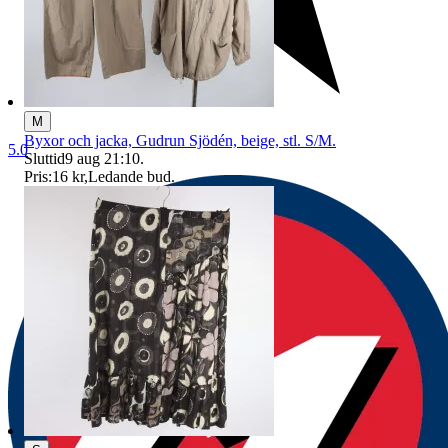
M
Byxor och jacka, Gudrun Sjödén, beige, stl. S/M.
5.0
Sluttid
9 aug 21:10
.
Pris:
16 kr
,
Ledande bud
.