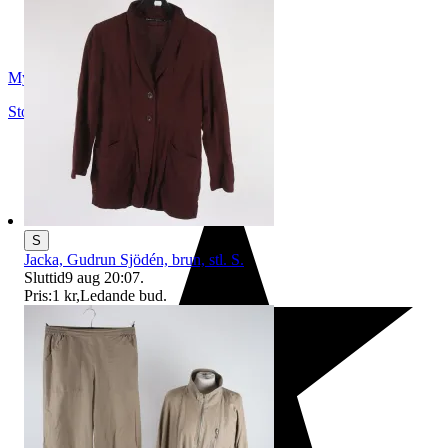
Myrorna
Stockholm
,
Sverige
S
Jacka, Gudrun Sjödén, brun, stl. S.
Sluttid
9 aug 20:07
.
Pris:
1 kr
,
Ledande bud
.