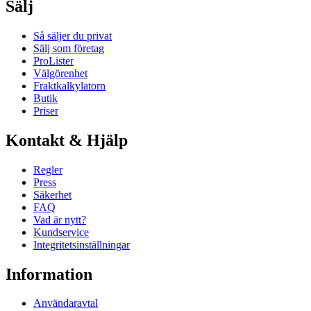
Sälj
Så säljer du privat
Sälj som företag
ProLister
Välgörenhet
Fraktkalkylatorn
Butik
Priser
Kontakt & Hjälp
Regler
Press
Säkerhet
FAQ
Vad är nytt?
Kundservice
Integritetsinställningar
Information
Användaravtal