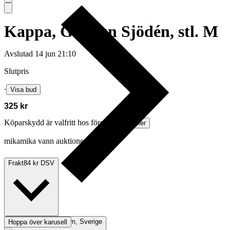
Kappa, Gudrun Sjödén, stl. M
Avslutad
14 jun 21:10
Slutpris
∙
Visa bud
325 kr
Köparskydd är valfritt hos företag.
Läs mer
mikamika vann auktionen
Frakt
84 kr DSV
Avhämtning
Stockholm, Sverige
Hoppa över karusell