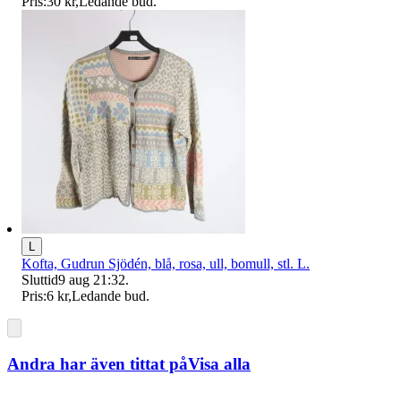
Pris:
30 kr
,
Ledande bud
.
L
Kofta, Gudrun Sjödén, blå, rosa, ull, bomull, stl. L.
Sluttid
9 aug 21:32
.
Pris:
6 kr
,
Ledande bud
.
Andra har även tittat på
Visa alla