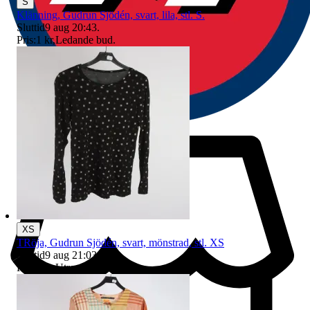
S
Klänning, Gudrun Sjödén, svart, lila, stl. S.
Sluttid
9 aug 20:43
.
Pris:
1 kr
,
Ledande bud
.
XS
TRöja, Gudrun Sjödén, svart, mönstrad, stl. XS
Sluttid
9 aug 21:03
.
Pris:
1 kr
,
Utropspris
.