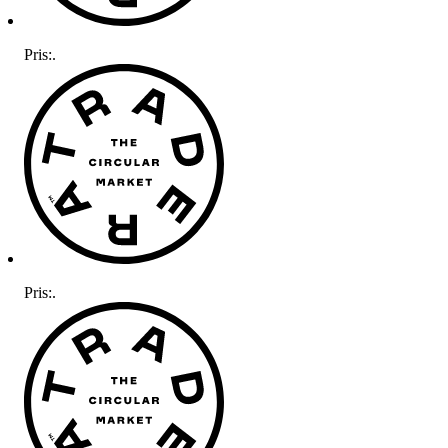
Pris:
.
Pris:
.