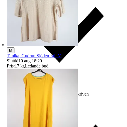
M
Tunika, Gudrun Sjödén, stl. M
Sluttid
10 aug 18:29
.
Pris:
17 kr
,
Ledande bud
.
Ersättning om varan inte är som beskriven