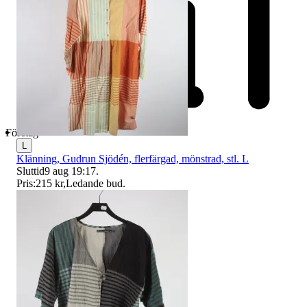
Företag
L
Klänning, Gudrun Sjödén, flerfärgad, mönstrad, stl. L
Sluttid
9 aug 19:17
.
Pris:
215 kr
,
Ledande bud
.