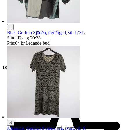
L
Blus, Gudrun Sjödén, flerfärgad, stl. L/XL
Sluttid
9 aug 20:28
.
Pris:
64 kr
,
Ledande bud
.
Toppsäljare
S
Klänning, Gudrun Sjödén, grå, svart, stl. S.