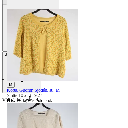
Betalning
Via Tradera
M
Kofta, Gudrun Sjödén, stl. M
Sluttid
10 aug 19:27
.
Välj till köparskydd
Pris:
133 kr
,
Ledande bud
.