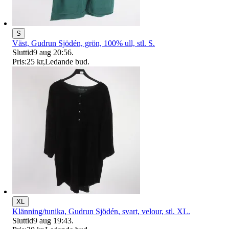
S
Väst, Gudrun Sjödén, grön, 100% ull, stl. S.
Sluttid
9 aug 20:56
.
Pris:
25 kr
,
Ledande bud
.
XL
Klänning/tunika, Gudrun Sjödén, svart, velour, stl. XL.
Sluttid
9 aug 19:43
.