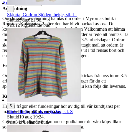
Anmäl
Sälj liknande
Avhämtning
L
Skjorta, Gudrun Sjödén, beige, stl. L.
Om du väljer avhämtning hämtas din order i Myrornas butik i
Sluttid
9 aug 21:38
.
Ropsten, Kolargatan 2 efter den har blivit packad av oss. Du
Pris:
12 kr
,
Ledande bud
.
kommer att få ett separat mail med rubriken Välkommen att hämta
din order på Myrorna i Ropsten! när din order är redo att hämtas. Ta
med legitimation. Hanteringstiden är cirka 3-5 arbetsdagar. Ordrar
ska hämtas senast 7 dagar efter att man mottagit mail att ordern är
redo för avhämtning. Ordrar som ej hämtas ut i tid rensas bort och
en avgift på 84 kr dras av från återbetalningen.
Frakt
Om du har valt frakt kommer din vara att skickas från oss inom 3-5
arbetsdagar. När din vara har lämnat vårt lager får du ett
spårningsnummer av DSV inom kort där du kan följa din leverans.
Kundservice
S
Har du frågor eller funderingar hör av dig till vår kundtjänst per
Stickad tröja, Gudrun Sjödén, stl. S
mail:
webbshop@myrorna.se
.
Sluttid
10 aug 19:24
.
Genom att buda på våra annonser godkänner du våra köpvillkor
Pris:
3 kr
,
Ledande bud
.
som du hittar på vår infosida här på Tradera.