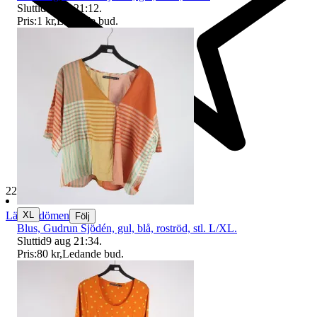
Sluttid
9 aug 21:12
.
Pris:
1 kr
,
Ledande bud
.
229 348 omdömen
XL
Läs omdömen
Följ
Blus, Gudrun Sjödén, gul, blå, roströd, stl. L/XL.
Sluttid
9 aug 21:34
.
Pris:
80 kr
,
Ledande bud
.