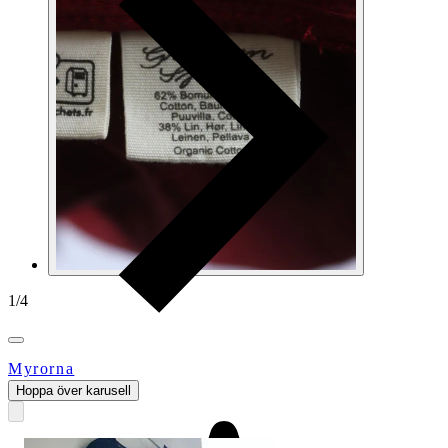
1
/
4
Myrorna
Hoppa över karusell