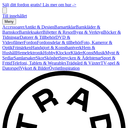
Sälj ditt fordon gratis! Läs mer om hur ->
Till innehållet
Meny
Accessoarer
Antikt & Design
Barnartiklar
Barnkläder &
Barnskor
Barnleksaker
Biljetter & Resor
Bygg & Verktyg
Böcker &
Tidningar
Datorer & Tillbehör
DVD &
Videofilmer
Fordon
Fordonsdelar & tillbehör
Foto, Kameror &
Optik
Frimärken
Handgjort & Konsthantverk
Hem &
Hushåll
Hemelektronik
Hobby
Klockor
Kläder
Konst
Musik
Mynt &
Sedlar
Samlarsaker
Skor
Skönhet
Smycken & Ädelstenar
Sport &
Fritid
Telefoni, Tablets & Wearables
Trädgård & Växter
TV-spel &
Datorspel
Vykort & Bilder
Övrigt
Inspiration