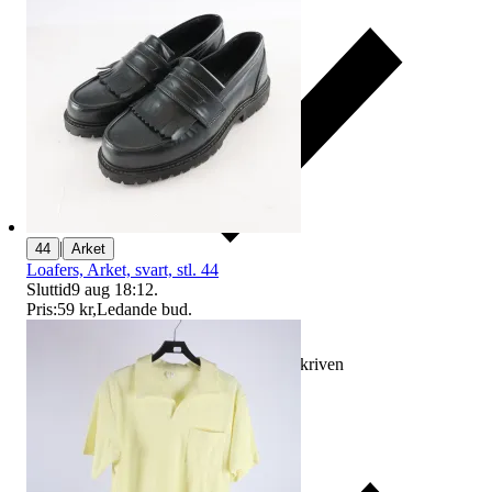
|
44
Arket
Loafers, Arket, svart, stl. 44
Sluttid
9 aug 18:12
.
Pris:
59 kr
,
Ledande bud
.
Ersättning om varan inte är som beskriven