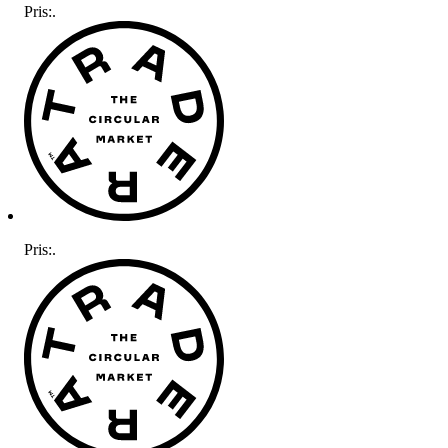
Pris:
.
Pris:
.