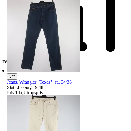
Företag
34"
Jeans, Wrangler "Texas", stl. 34/36
Sluttid
10 aug 19:48
.
Pris:
1 kr
,
Utropspris
.