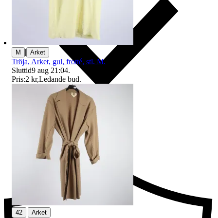
|
M
Arket
Tröja, Arket, gul, frotté, stl. M.
Sluttid
9 aug 21:04
.
Pris:
2 kr
,
Ledande bud
.
Ersättning om du inte får din vara
|
42
Arket