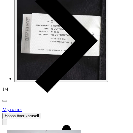
1
/
4
Myrorna
Hoppa över karusell