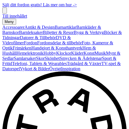
Sälj ditt fordon gratis! Läs mer om hur ->
Till innehållet
Meny
Accessoarer
Antikt & Design
Barnartiklar
Barnkläder &
Barnskor
Barnleksaker
Biljetter & Resor
Bygg & Verktyg
Böcker &
Tidningar
Datorer & Tillbehör
DVD &
Videofilmer
Fordon
Fordonsdelar & tillbehör
Foto, Kameror &
Optik
Frimärken
Handgjort & Konsthantverk
Hem &
Hushåll
Hemelektronik
Hobby
Klockor
Kläder
Konst
Musik
Mynt &
Sedlar
Samlarsaker
Skor
Skönhet
Smycken & Ädelstenar
Sport &
Fritid
Telefoni, Tablets & Wearables
Trädgård & Växter
TV-spel &
Datorspel
Vykort & Bilder
Övrigt
Inspiration