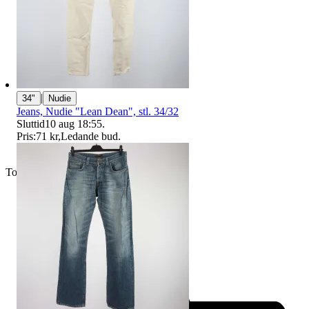
|
34"
Nudie
Jeans, Nudie "Lean Dean", stl. 34/32
Sluttid
10 aug 18:55
.
Pris:
71 kr
,
Ledande bud
.
Toppsäljare