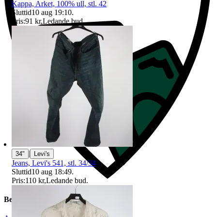
Kappa, Arket, 100% ull, stl. 42
Sluttid
10 aug 19:10
.
Pris:
91 kr
,
Ledande bud
.
|
34"
Levi's
Jeans, Levi's 541, stl. 34/34
Sluttid
10 aug 18:49
.
Pris:
110 kr
,
Ledande bud
.
Beskrivning