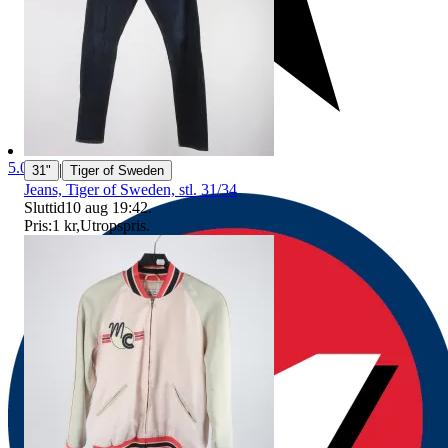
5.0
|
31"
Tiger of Sweden
Jeans, Tiger of Sweden, stl. 31/34
Sluttid
10 aug 19:42
.
Pris:
1 kr
,
Utropspris
.