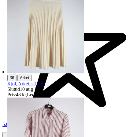
|
36
Arket
Kjol, Arket, stl. 36
Sluttid
10 aug 19:21
.
Pris:
48 kr
,
Ledande bud
.
5.0