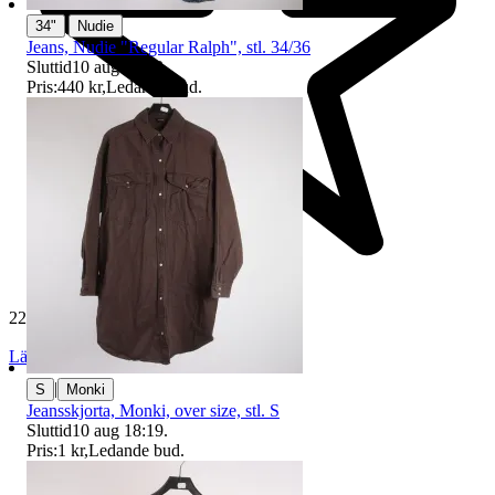
|
34"
Nudie
Jeans, Nudie "Regular Ralph", stl. 34/36
Sluttid
10 aug 18:53
.
Pris:
440 kr
,
Ledande bud
.
229 394 omdömen
Läs omdömen
Följ
|
S
Monki
Jeansskjorta, Monki, over size, stl. S
Sluttid
10 aug 18:19
.
Pris:
1 kr
,
Ledande bud
.