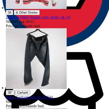
|
34
& Other Stories
Jacka, & Other Stories, rosa, beige, stl. 34
Sluttid
9 aug 18:42
.
Pris:
6 kr
,
Ledande bud
.
|
36"
Carhartt
Jeans, Carhartt, blå, stl. 36"/34.
Sluttid
9 aug 21:48
.
Pris:
185 kr
,
Ledande bud
.