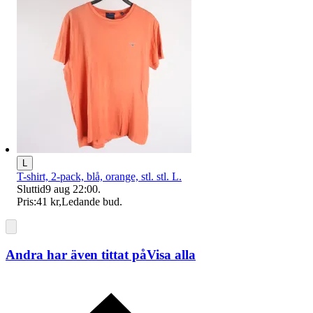
L
T-shirt, 2-pack, blå, orange, stl. stl. L.
Sluttid
9 aug 22:00
.
Pris:
41 kr
,
Ledande bud
.
Andra har även tittat på
Visa alla