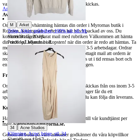
varor märkta endast avhämtning inte kan skickas.
Anmäl
Sälj liknande
Avhämtning
|
M
Arket
Om du väljer avhämtning hämtas din order i Myrornas butik i
Tröja, Arket, grå/beige, 100% ull, stl. M.
Ropsten, Kolargatan 2 efter den har blivit packad av oss. Du
Sluttid
9 aug 20:18
.
kommer att få ett separat mail med rubriken Välkommen att hämta
Pris:
6 kr
,
Ledande bud
.
din order på Myrorna i Ropsten! när din order är redo att hämtas. Ta
med legitimation. Hanteringstiden är cirka 3-5 arbetsdagar. Ordrar
ska hämtas senast 7 dagar efter att man mottagit mail att ordern är
redo för avhämtning. Ordrar som ej hämtas ut i tid rensas bort och
en avgift på 84 kr dras av från återbetalningen.
Frakt
Om du har valt frakt kommer din vara att skickas från oss inom 3-5
arbetsdagar. När din vara har lämnat vårt lager får du ett
spårningsnummer av DSV inom kort där du kan följa din leverans.
Kundservice
Har du frågor eller funderingar hör av dig till vår kundtjänst per
mail:
webbshop@myrorna.se
.
|
34
Acne Studios
Klänning, Acne, beige, stl. 34
Genom att buda på våra annonser godkänner du våra köpvillkor
Sluttid
9 aug 19:17
.