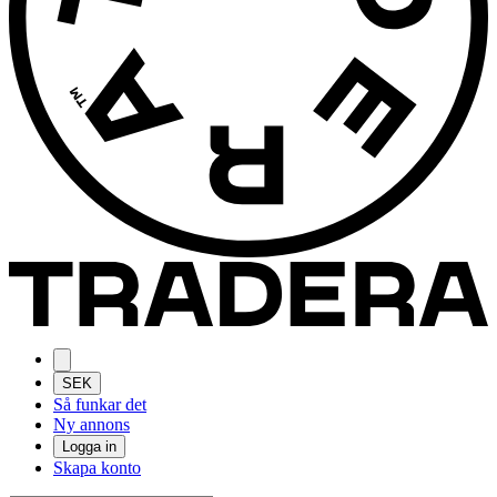
SEK
Så funkar det
Ny annons
Logga in
Skapa konto