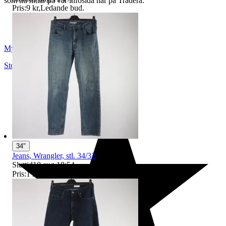
som du hittar på vår infosida här på Tradera.
Pris:
9 kr
,
Ledande bud
.
Myrorna
Stockholm
,
Sverige
34"
Jeans, Wrangler, stl. 34/32
Sluttid
10 aug 18:54
.
Pris:
1 kr
,
Utropspris
.