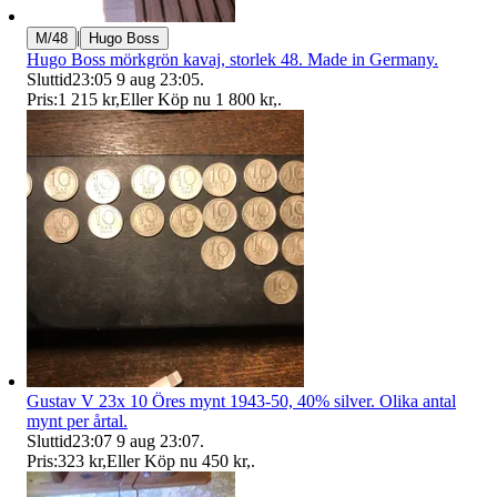
|
M/48
Hugo Boss
Hugo Boss mörkgrön kavaj, storlek 48. Made in Germany.
Sluttid
23:05
9 aug 23:05
.
Pris:
1 215 kr
,
Eller Köp nu
1 800 kr
,
.
Gustav V 23x 10 Öres mynt 1943-50, 40% silver. Olika antal
mynt per årtal.
Sluttid
23:07
9 aug 23:07
.
Pris:
323 kr
,
Eller Köp nu
450 kr
,
.