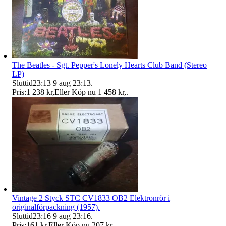
The Beatles - Sgt. Pepper's Lonely Hearts Club Band (Stereo
LP)
Sluttid
23:13
9 aug 23:13
.
Pris:
1 238 kr
,
Eller Köp nu
1 458 kr
,
.
Vintage 2 Styck STC CV1833 OB2 Elektronrör i
originalförpackning (1957).
Sluttid
23:16
9 aug 23:16
.
Pris:
161 kr
,
Eller Köp nu
207 kr
,
.