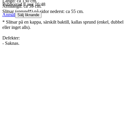
Längd: ca 130 cm.
Publicerad
8 aug 16:48
Armlängd: ca 55 cm.
Slitsar (sprund*) på sidor nederst: ca 55 cm.
Anmäl
Sälj liknande
* Slitsar på en kappa, särskilt baktill, kallas sprund (enkel, dubbel
eller inget alls).
Defekter:
- Saknas.