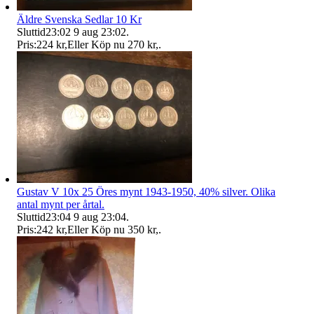
Äldre Svenska Sedlar 10 Kr
Sluttid
23:02
9 aug 23:02
.
Pris:
224 kr
,
Eller Köp nu
270 kr
,
.
Gustav V 10x 25 Öres mynt 1943-1950, 40% silver. Olika
antal mynt per årtal.
Sluttid
23:04
9 aug 23:04
.
Pris:
242 kr
,
Eller Köp nu
350 kr
,
.