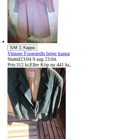
|
S/M
Kappa
Vintage Fougstedts beige kappa
Sluttid
23:04
9 aug 23:04
.
Pris:
312 kr
,
Eller Köp nu
441 kr
,
.