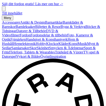
Sälj ditt fordon gratis! Läs mer om hur ->
Till innehållet
Meny
Accessoarer
Antikt & Design
Barnartiklar
Barnkläder &
Barnskor
Barnleksaker
Biljetter & Resor
Bygg & Verktyg
Böcker &
Tidningar
Datorer & Tillbehör
DVD &
Videofilmer
Fordon
Fordonsdelar & tillbehör
Foto, Kameror &
Optik
Frimärken
Handgjort & Konsthantverk
Hem &
Hushåll
Hemelektronik
Hobby
Klockor
Kläder
Konst
Musik
Mynt &
Sedlar
Samlarsaker
Skor
Skönhet
Smycken & Ädelstenar
Sport &
Fritid
Telefoni, Tablets & Wearables
Trädgård & Växter
TV-spel &
Datorspel
Vykort & Bilder
Övrigt
Inspiration