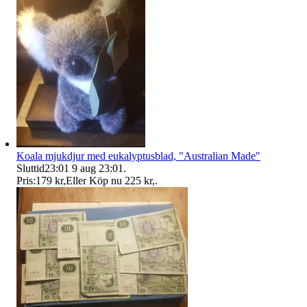
Koala mjukdjur med eukalyptusblad, "Australian Made"
Sluttid
23:01
9 aug 23:01
.
Pris:
179 kr
,
Eller Köp nu
225 kr
,
.