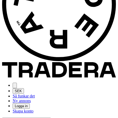
SEK
Så funkar det
Ny annons
Logga in
Skapa konto