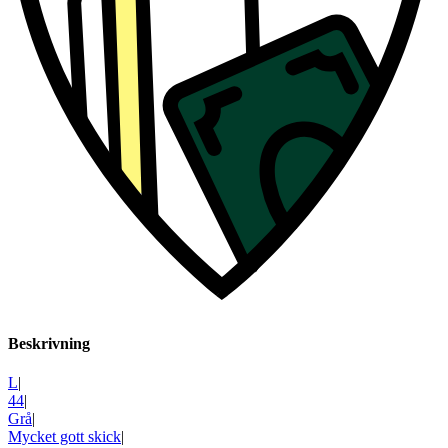
Beskrivning
L
|
44
|
Grå
|
Mycket gott skick
|