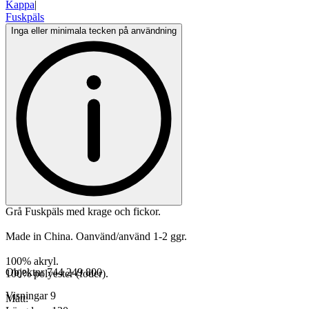
Kappa
|
Fuskpäls
Inga eller minimala tecken på användning
Grå Fuskpäls med krage och fickor.
Made in China. Oanvänd/använd 1-2 ggr.
100% akryl.
Objektnr
744 249 800
100% polyester (foder).
Visningar
9
Mått: