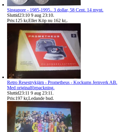
Singapore - 1985-1995.. 3 dollar, 58 Cent. 14 mynt.
Sluttid
23:10
9 aug 23:10
.
Pris:
125 kr
,
Eller Köp nu
162 kr
,
.
Retro Resestrykjärn - Prometheus - Kockums Jernverk AB.
Med originalförpackning.
Sluttid
23:11
9 aug 23:11
.
Pris:
197 kr
,
Ledande bud
.