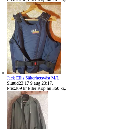
Jack Ellis Säkerhetsväst M/L
Sluttid
23:17
9 aug 23:17
.
Pris:
269 kr
,
Eller Köp nu
360 kr
,
.