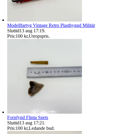
Modellfartyg Vintage Retro Plastbyggd Militär
Sluttid
13 aug 17:19
.
Pris:
100 kr
,
Utropspris
.
Fornfynd Flinta Spets
Sluttid
13 aug 17:21
.
Pris:
100 kr
,
Ledande bud
.