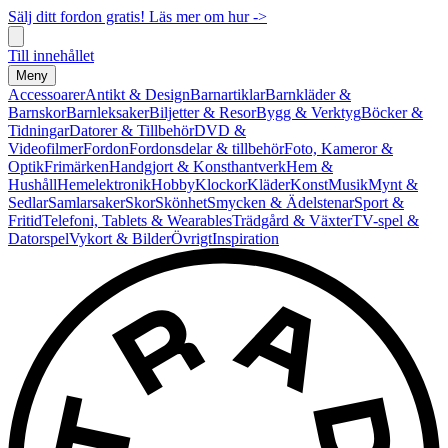
Sälj ditt fordon gratis! Läs mer om hur ->
Till innehållet
Meny
Accessoarer
Antikt & Design
Barnartiklar
Barnkläder &
Barnskor
Barnleksaker
Biljetter & Resor
Bygg & Verktyg
Böcker &
Tidningar
Datorer & Tillbehör
DVD &
Videofilmer
Fordon
Fordonsdelar & tillbehör
Foto, Kameror &
Optik
Frimärken
Handgjort & Konsthantverk
Hem &
Hushåll
Hemelektronik
Hobby
Klockor
Kläder
Konst
Musik
Mynt &
Sedlar
Samlarsaker
Skor
Skönhet
Smycken & Ädelstenar
Sport &
Fritid
Telefoni, Tablets & Wearables
Trädgård & Växter
TV-spel &
Datorspel
Vykort & Bilder
Övrigt
Inspiration