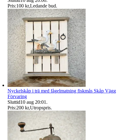
Sluttid
10 aug 20:00
.
Pris:
100 kr
,
Ledande bud
.
Nyckelskåp i trä med fågelmatning fiskmås Skåp Vägg
Förvaring
Sluttid
10 aug 20:01
.
Pris:
200 kr
,
Utropspris
.