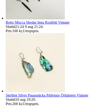
Retro Mocca Skedar Inga Rostfritt Vintage
Sluttid
21:24
9 aug 21:24
.
Pris:
100 kr
,
Utropspris
.
Sterling Silver Pauasnäcka Pärlemor Örhängen Vintage
Sluttid
10 aug 19:20
.
Pris:
200 kr
,
Utropspris
.