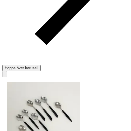
Hoppa över karusell