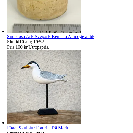
Snusdosa Ask Svepask Ben Trä Allmoge antik
Sluttid
10 aug 19:52
.
Pris:
100 kr
,
Utropspris
.
Fågel Skulptur Figurin Trä Marint