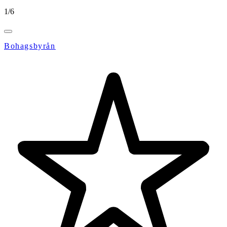
1
/
6
Bohagsbyrån