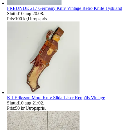
FREUNDE 217 Germany Kniv Vintage Retro Knife Tyskland
Sluttid
10 aug 20:08
.
Pris:
100 kr
,
Utropspris
.
K J Eriksson Mora Kniv Slida Läser Renpäls Vintage
Sluttid
10 aug 21:02
.
Pris:
50 kr
,
Utropspris
.