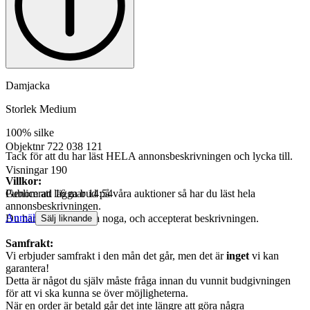
Damjacka
Storlek Medium
100% silke
Objektnr
722 038 121
Tack för att du har läst HELA annonsbeskrivningen och lycka till.
Visningar
190
Villkor:
Genom att lägga bud på våra auktioner så har du läst hela
Publicerad
16 mar 14:54
annonsbeskrivningen.
Anmäl
Du har synat bilderna noga, och accepterat beskrivningen.
Sälj liknande
Samfrakt:
Vi erbjuder samfrakt i den mån det går, men det är
inget
vi kan
garantera!
Detta är något du själv måste fråga innan du vunnit budgivningen
för att vi ska kunna se över möjligheterna.
När en order är betald går det inte längre att göra några