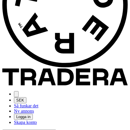
SEK
Så funkar det
Ny annons
Logga in
Skapa konto