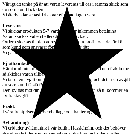
Viktigt att tänka på är att varan levereras till oss i samma skick som
du som kund fick den.
Vi återbetalar senast 14 dagar efter mottagen vara.
Leverans:
Vi skickar produkten 5-7 vardagar efter inkommen betalning.
Varan skickas väl emballerad och väl packad.
Ordern skickas till den adress som står i din profil, och det är DU
som kund som ansvarar för att adressen är rätt.
Vi går alltså inte in och göra några ändringar.
Ej uthämtade paket:
Hämtar ni inte ut varan efter påminnelse från ombud och fraktbolag,
så skickas varan tillbaka till oss,
Vi tar ut en avgift om 395 kr för orderhantering, och det är en avgift
du som kund få stå för.
Den kvittas mot din order. Ska varan skickas igen så tillkommer en
ny fraktavgift.
Frakt:
I våra fraktpriser ingår emballage och hantering.
Avhämtning:
Vi erbjuder avhämtning i vår butik i Hässleholm, och det behöver
ske efter de tider som vi kan erbjuda, dock senast 7 dagar efter