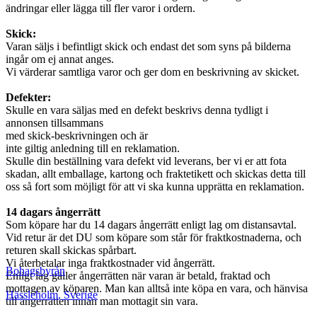
ändringar eller lägga till fler varor i ordern.
Skick:
Varan säljs i befintligt skick och endast det som syns på bilderna
ingår om ej annat anges.
Vi värderar samtliga varor och ger dom en beskrivning av skicket.
Defekter:
Skulle en vara säljas med en defekt beskrivs denna tydligt i
annonsen tillsammans
med skick-beskrivningen och är
inte giltig anledning till en reklamation.
Skulle din beställning vara defekt vid leverans, ber vi er att fota
skadan, allt emballage, kartong och fraktetikett och skickas detta till
oss så fort som möjligt för att vi ska kunna upprätta en reklamation.
14 dagars ångerrätt
Som köpare har du 14 dagars ångerrätt enligt lag om distansavtal.
Vid retur är det DU som köpare som står för fraktkostnaderna, och
returen skall skickas spårbart.
Vi återbetalar inga fraktkostnader vid ångerrätt.
Bohagsbyrån
Enligt lag gäller ångerrätten när varan är betald, fraktad och
mottagen av köparen. Man kan alltså inte köpa en vara, och hänvisa
Hässleholm
,
Sverige
till ångerrätten innan man mottagit sin vara.