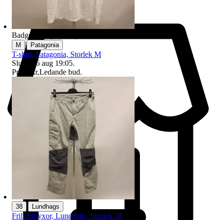
Badge på objektet:
Ny
|
M
Patagonia
T-shirt, Patagonia, Storlek M
Sluttid
16 aug 19:05
.
Pris:
1 kr
,
Ledande bud
.
|
38
Lundhags
Friluftsbyxor, Lundhags, Storlek 38