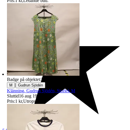
Pris:
1 kr
,
Ledande bud
.
Badge på objektet:
Ny
|
M
Gudrun Sjödén
Klänning, Gudrun Sjödén, Storlek M
Sluttid
16 aug 19:10
.
Pris:
1 kr
,
Utropspris
.