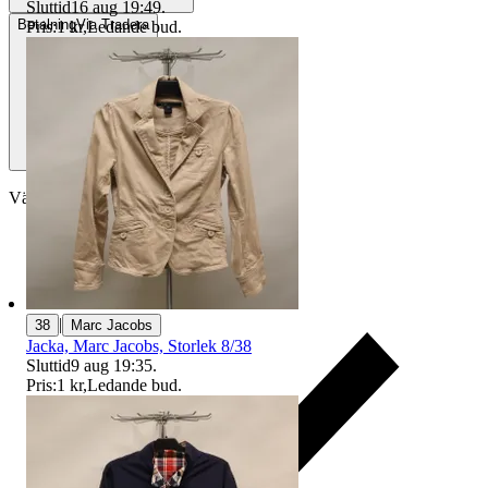
Sluttid
16 aug 19:49
.
Betalning
Via Tradera
Pris:
1 kr
,
Ledande bud
.
Välj till köparskydd
|
38
Marc Jacobs
Jacka, Marc Jacobs, Storlek 8/38
Sluttid
9 aug 19:35
.
Pris:
1 kr
,
Ledande bud
.