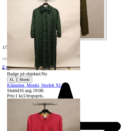
1
/
5
ErikshjälpenSecondHandSTHLM
Badge på objektet:
Ny
|
XL
Monki
Klänning, Monki, Storlek XL
Sluttid
16 aug 19:08
.
Pris:
1 kr
,
Utropspris
.