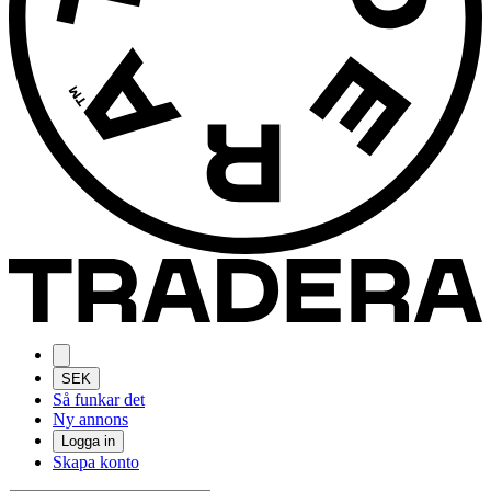
SEK
Så funkar det
Ny annons
Logga in
Skapa konto