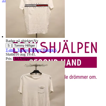
5.0
Badge på objektet:
Ny
|
S
Tommy Hilfiger
T-shirt, Tommy Hilfiger, Storlek S
Sluttid
16 aug 19:41
.
Pris:
1 kr
,
Utropspris
.