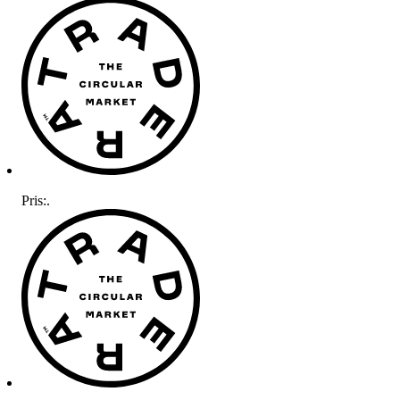
Pris:
.