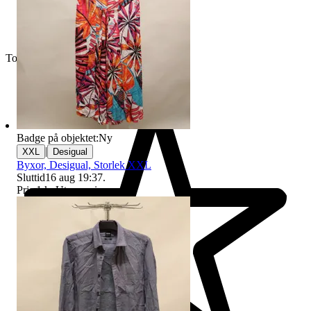
Toppsäljare
Badge på objektet:
Ny
|
XXL
Desigual
Byxor, Desigual, Storlek XXL
Sluttid
16 aug 19:37
.
Pris:
1 kr
,
Utropspris
.