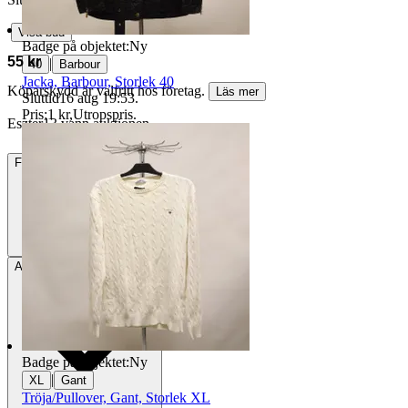
∙
Visa bud
Badge på objektet:
Ny
55 kr
|
40
Barbour
Jacka, Barbour, Storlek 40
Köparskydd är valfritt hos företag.
Läs mer
Sluttid
16 aug 19:53
.
Pris:
1 kr
,
Utropspris
.
Eszter13 vann auktionen
Frakt
49 kr DSV
Avhämtning
Vårby, Sverige
Badge på objektet:
Ny
|
XL
Gant
Tröja/Pullover, Gant, Storlek XL