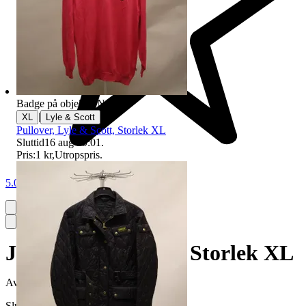
Badge på objektet:
Ny
|
XL
Lyle & Scott
Pullover, Lyle & Scott, Storlek XL
Sluttid
16 aug 19:01
.
Pris:
1 kr
,
Utropspris
.
5.0
Jacka, Boomerang, Storlek XL
Avslutad
17 maj 19:06
Slutpris