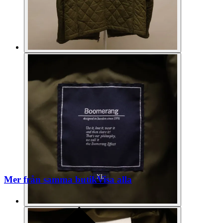
Mer från samma butik
Visa alla