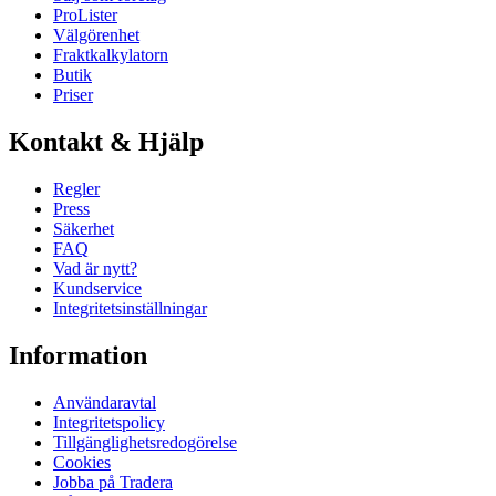
ProLister
Välgörenhet
Fraktkalkylatorn
Butik
Priser
Kontakt & Hjälp
Regler
Press
Säkerhet
FAQ
Vad är nytt?
Kundservice
Integritetsinställningar
Information
Användaravtal
Integritetspolicy
Tillgänglighetsredogörelse
Cookies
Jobba på Tradera