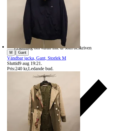
Ersättning om varan inte är som beskriven
|
M
Gant
Vändbar jacka, Gant, Storlek M
Sluttid
9 aug 19:21
.
Pris:
240 kr
,
Ledande bud
.