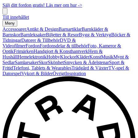
Sälj ditt fordon gratis! Läs mer om hur ->
Till innehållet
Meny
Accessoarer
Antikt & Design
Barnartiklar
Barnkläder &
Barnskor
Barnleksaker
Biljetter & Resor
Bygg & Verktyg
Böcker &
Tidningar
Datorer & Tillbehör
DVD &
Videofilmer
Fordon
Fordonsdelar & tillbehör
Foto, Kameror &
Optik
Frimärken
Handgjort & Konsthantverk
Hem &
Hushåll
Hemelektronik
Hobby
Klockor
Kläder
Konst
Musik
Mynt &
Sedlar
Samlarsaker
Skor
Skönhet
Smycken & Ädelstenar
Sport &
Fritid
Telefoni, Tablets & Wearables
Trädgård & Växter
TV-spel &
Datorspel
Vykort & Bilder
Övrigt
Inspiration