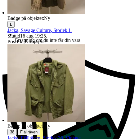
Badge på objektet:
Ny
L
Jacka, Savage Culture, Storlek L
Sluttid
16 aug 19:25
.
Ersättning om du inte får din vara
Pris:
1 kr
,
Utropspris
.
Badge på objektet:
Ny
|
38
Fjällräven
Jacka, Fjällräven, Storlek 38, Vintage