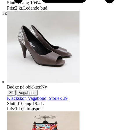
Sluttid
9 aug 19:04
.
Pris:
2 kr
,
Ledande bud
.
Företag
Badge på objektet:
Ny
|
39
Vagabond
Klackskor, Vagabond, Storlek 39
Sluttid
16 aug 19:21
.
Pris:
1 kr
,
Utropspris
.