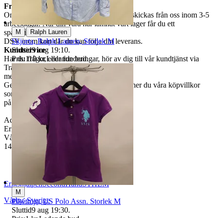
Frakt
Om du har valt frakt kommer din vara att skickas från oss inom 3-5
arbetsdagar. När din vara har lämnat vårt lager får du ett
|
M
Ralph Lauren
spårningsnummer av
Skjorta, Ralph Lauren, Storlek M
DSV inom kort där du kan följa din leverans.
Sluttid
9 aug 19:10
.
Kundservice
Pris:
110 kr
,
Ledande bud
.
Har du frågor eller funderingar, hör av dig till vår kundtjänst via
Traderas
meddelandefunktion.
Genom att buda på våra annonser godkänner du våra köpvillkor
som du hittar
på vår infosida här på Tradera.
Adress för retur/återköp:
Erikshjälpen Second Hand
Vårby Allé 53
143 30 Vårby
ErikshjälpenSecondHandSTHLM
M
Vårby
,
Sverige
Pikétröja, US Polo Assn. Storlek M
Sluttid
9 aug 19:30
.