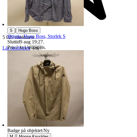
|
S
Hugo Boss
Skjorta, Hugo Boss, Storlek S
5 025 omdömen
Sluttid
9 aug 19:27
.
Pris:
1 kr
,
Utropspris
.
Läs omdömen
Följ
Badge på objektet:
Ny
|
M
Moose Knuckles