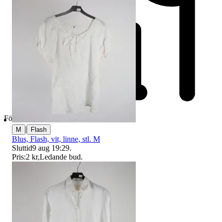
Företag
|
M
Flash
Blus, Flash, vit, linne, stl. M
Sluttid
9 aug 19:29
.
Pris:
2 kr
,
Ledande bud
.