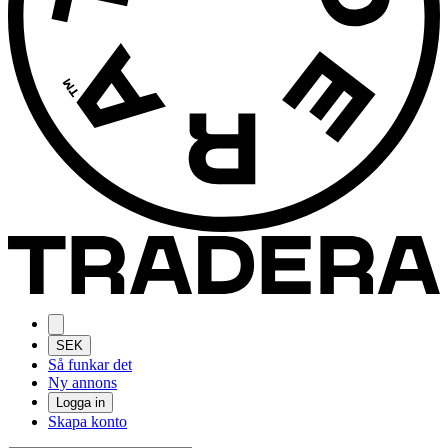
SEK
Så funkar det
Ny annons
Logga in
Skapa konto