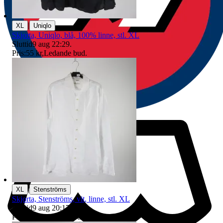
|
XL
Uniqlo
Skjorta, Uniqlo, blå, 100% linne, stl. XL
Sluttid
9 aug 22:29
.
Pris:
55 kr
,
Ledande bud
.
|
XL
Stenströms
Skjorta, Stenströms, vit, linne, stl. XL
Sluttid
9 aug 20:17
.
Pris:
55 kr
,
Ledande bud
.