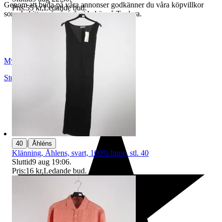
Genom att buda på våra annonser godkänner du våra köpvillkor
Pris:
55 kr
,
Ledande bud
.
som du hittar på vår infosida här på Tradera.
Myrorna
Stockholm
,
Sverige
|
40
Åhléns
Klänning, Åhlens, svart, 100% linne, stl. 40
Sluttid
9 aug 19:06
.
Pris:
16 kr
,
Ledande bud
.