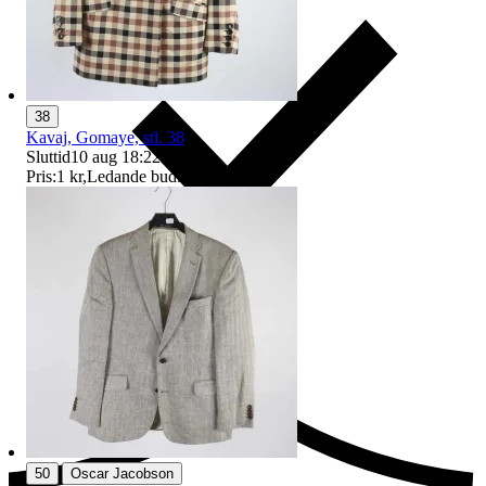
38
Kavaj, Gomaye, stl. 38
Sluttid
10 aug 18:22
.
Pris:
1 kr
,
Ledande bud
.
Ersättning om du inte får din vara
|
50
Oscar Jacobson