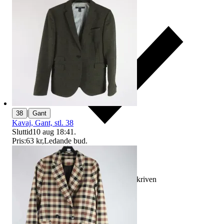
|
38
Gant
Kavaj, Gant, stl. 38
Sluttid
10 aug 18:41
.
Pris:
63 kr
,
Ledande bud
.
Ersättning om varan inte är som beskriven