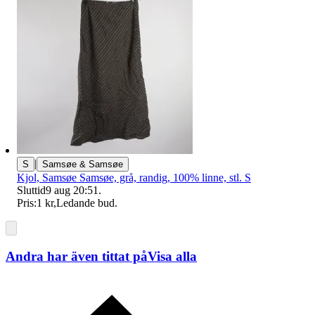
|
S
Samsøe & Samsøe
Kjol, Samsøe Samsøe, grå, randig, 100% linne, stl. S
Sluttid
9 aug 20:51
.
Pris:
1 kr
,
Ledande bud
.
Andra har även tittat på
Visa alla