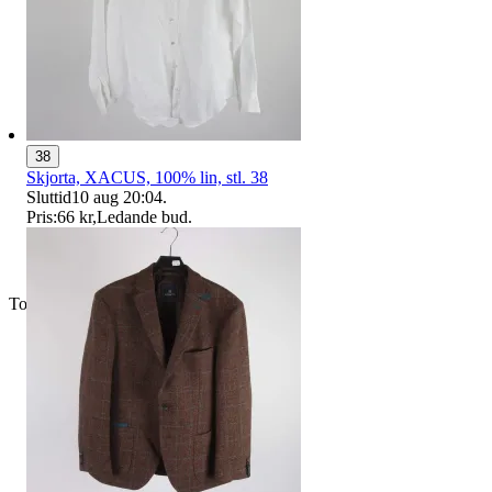
38
Skjorta, XACUS, 100% lin, stl. 38
Sluttid
10 aug 20:04
.
Pris:
66 kr
,
Ledande bud
.
Toppsäljare