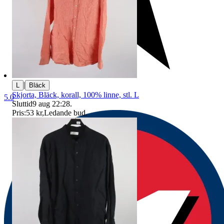
|
L
Bläck
Skjorta, Bläck, korall, 100% linne, stl. L
5.0
Sluttid
9 aug 22:28
.
Pris:
53 kr
,
Ledande bud
.