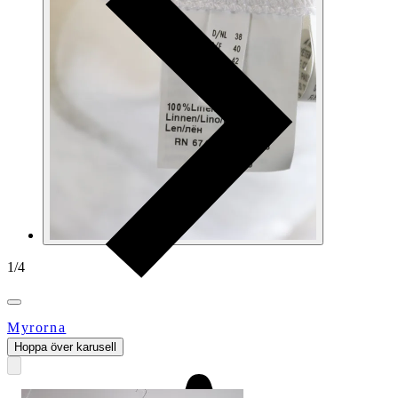
1
/
4
Myrorna
Hoppa över karusell