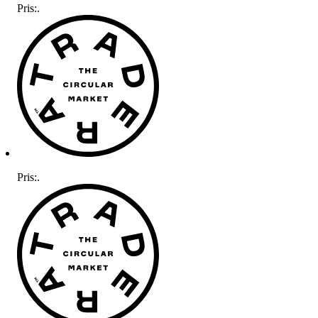
Pris:
.
Pris:
.