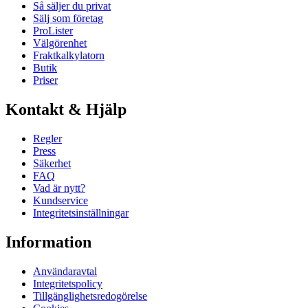
Så säljer du privat
Sälj som företag
ProLister
Välgörenhet
Fraktkalkylatorn
Butik
Priser
Kontakt & Hjälp
Regler
Press
Säkerhet
FAQ
Vad är nytt?
Kundservice
Integritetsinställningar
Information
Användaravtal
Integritetspolicy
Tillgänglighetsredogörelse