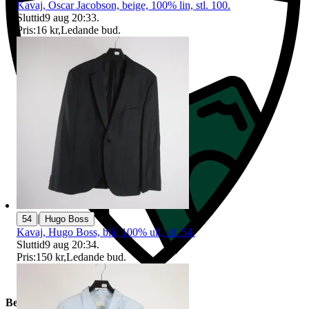
Kavaj, Oscar Jacobson, beige, 100% lin, stl. 100.
Sluttid
9 aug 20:33
.
Pris:
16 kr
,
Ledande bud
.
|
54
Hugo Boss
Kavaj, Hugo Boss, blå, 100% ull, stl. 54.
Sluttid
9 aug 20:34
.
Pris:
150 kr
,
Ledande bud
.
Beskrivning