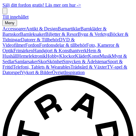
Sälj ditt fordon gratis! Läs mer om hur ->
Till innehållet
Meny
Accessoarer
Antikt & Design
Barnartiklar
Barnkläder &
Barnskor
Barnleksaker
Biljetter & Resor
Bygg & Verktyg
Böcker &
Tidningar
Datorer & Tillbehör
DVD &
Videofilmer
Fordon
Fordonsdelar & tillbehör
Foto, Kameror &
Optik
Frimärken
Handgjort & Konsthantverk
Hem &
Hushåll
Hemelektronik
Hobby
Klockor
Kläder
Konst
Musik
Mynt &
Sedlar
Samlarsaker
Skor
Skönhet
Smycken & Ädelstenar
Sport &
Fritid
Telefoni, Tablets & Wearables
Trädgård & Växter
TV-spel &
Datorspel
Vykort & Bilder
Övrigt
Inspiration