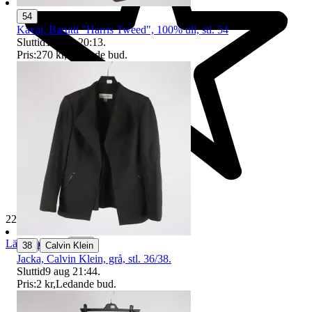
54
Kavaj, Barutti "Harris Tweed", 100% ull, stl. 54
Sluttid
10 aug 20:13
.
Pris:
270 kr
,
Ledande bud
.
229 442 omdömen
Läs omdömen
|
Följ
38
Calvin Klein
Jacka, Calvin Klein, grå, stl. 36/38.
Sluttid
9 aug 21:44
.
Pris:
2 kr
,
Ledande bud
.