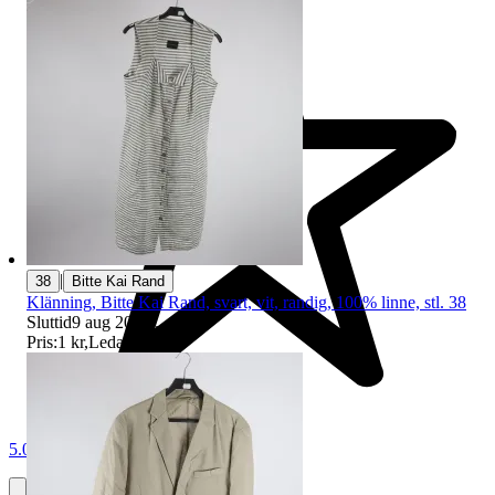
|
38
Bitte Kai Rand
Klänning, Bitte Kai Rand, svart, vit, randig, 100% linne, stl. 38
Sluttid
9 aug 20:27
.
Pris:
1 kr
,
Ledande bud
.
5.0