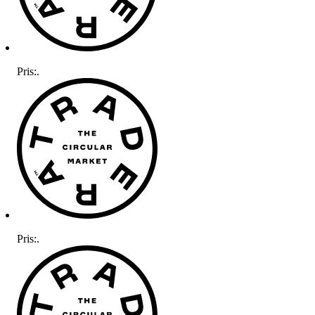
Pris:
.
Pris:
.