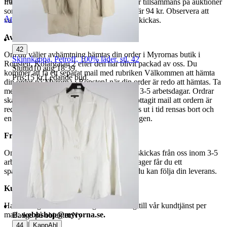
Publicerad
8 maj 23:06
fraktpriset. Vi samfraktar upp till fyra varor tillsammans på auktioner
som avslutas samma dag. Samfraktspriset är 94 kr. Observera att
Anmäl
Sälj liknande
varor märkta endast avhämtning inte kan skickas.
Avhämtning
42
Om du väljer avhämtning hämtas din order i Myrornas butik i
Skinnkappa, Petroff, 100% läder, stl. 42
Ropsten, Kolargatan 2 efter den har blivit packad av oss. Du
Sluttid
10 aug 18:39
.
kommer att få ett separat mail med rubriken Välkommen att hämta
Pris:
15 kr
,
Ledande bud
.
din order på Myrorna i Ropsten! när din order är redo att hämtas. Ta
med legitimation. Hanteringstiden är cirka 3-5 arbetsdagar. Ordrar
ska hämtas senast 7 dagar efter att man mottagit mail att ordern är
redo för avhämtning. Ordrar som ej hämtas ut i tid rensas bort och
en avgift på 84 kr dras av från återbetalningen.
Frakt
Om du har valt frakt kommer din vara att skickas från oss inom 3-5
arbetsdagar. När din vara har lämnat vårt lager får du ett
spårningsnummer av DSV inom kort där du kan följa din leverans.
Kundservice
Har du frågor eller funderingar hör av dig till vår kundtjänst per
mail:
webbshop@myrorna.se
.
Badge på objektet:
Ny
|
44
KappAhl