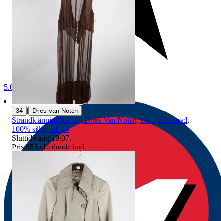
5.0
|
34
Dries van Noten
Strandklänning/kaftan, Dries Van Noten, brun, mönstrad,
100% silke, stl. 44
Sluttid
9 aug 19:07
.
Pris:
85 kr
,
Ledande bud
.