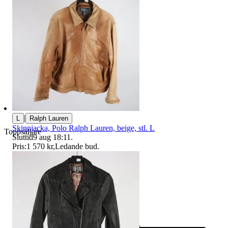
|
L
Ralph Lauren
Skinnjacka, Polo Ralph Lauren, beige, stl. L
Toppsäljare
Sluttid
9 aug 18:11
.
Pris:
1 570 kr
,
Ledande bud
.