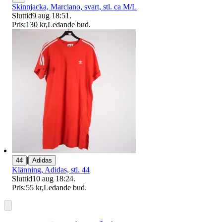
Skinnjacka, Marciano, svart, stl. ca M/L
Sluttid
9 aug 18:51
.
Pris:
130 kr
,
Ledande bud
.
|
44
Adidas
Klänning, Adidas, stl. 44
Sluttid
10 aug 18:24
.
Pris:
55 kr
,
Ledande bud
.