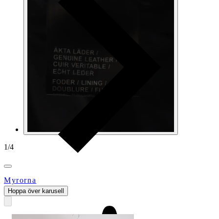
1
/
4
Myrorna
Hoppa över karusell