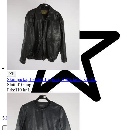
XL
Skinnjacka, Leather Legend, 100% läder, stl. XL
Sluttid
10 aug 20:25
.
Pris:
110 kr
,
Ledande bud
.
5.0