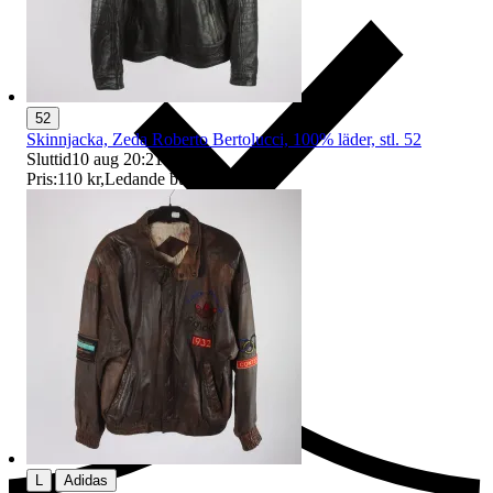
52
Skinnjacka, Zeda Roberto Bertolucci, 100% läder, stl. 52
Sluttid
10 aug 20:21
.
Pris:
110 kr
,
Ledande bud
.
Ersättning om du inte får din vara
|
L
Adidas