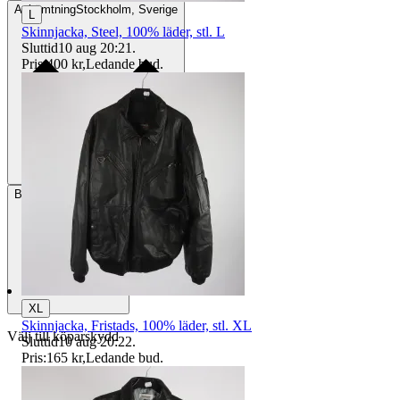
Avhämtning
Stockholm, Sverige
L
Skinnjacka, Steel, 100% läder, stl. L
Sluttid
10 aug 20:21
.
Pris:
400 kr
,
Ledande bud
.
Betalning
Via Tradera
XL
Skinnjacka, Fristads, 100% läder, stl. XL
Välj till köparskydd
Sluttid
10 aug 20:22
.
Pris:
165 kr
,
Ledande bud
.