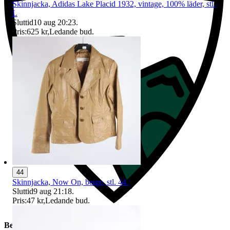
Skinnjacka, Adidas Lake Placid 1932, vintage, 100% läder, stl.
L
Sluttid
10 aug 20:23
.
Pris:
625 kr
,
Ledande bud
.
44
Skinnjacka, Now On, beige, stl. 44.
Sluttid
9 aug 21:18
.
Pris:
47 kr
,
Ledande bud
.
Beskrivning