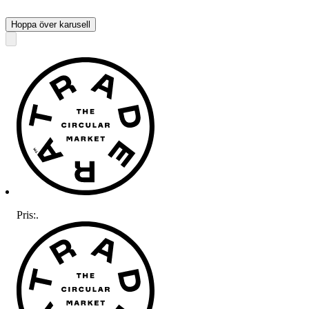
Hoppa över karusell
Pris:
.