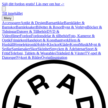
Sälj ditt fordon gratis! Läs mer om hur ->
Till innehållet
Meny
Accessoarer
Antikt & Design
Barnartiklar
Barnkläder &
Barnskor
Barnleksaker
Biljetter & Resor
Bygg & Verktyg
Böcker &
Tidningar
Datorer & Tillbehör
DVD &
Videofilmer
Fordon
Fordonsdelar & tillbehör
Foto, Kameror &
Optik
Frimärken
Handgjort & Konsthantverk
Hem &
Hushåll
Hemelektronik
Hobby
Klockor
Kläder
Konst
Musik
Mynt &
Sedlar
Samlarsaker
Skor
Skönhet
Smycken & Ädelstenar
Sport &
Fritid
Telefoni, Tablets & Wearables
Trädgård & Växter
TV-spel &
Datorspel
Vykort & Bilder
Övrigt
Inspiration