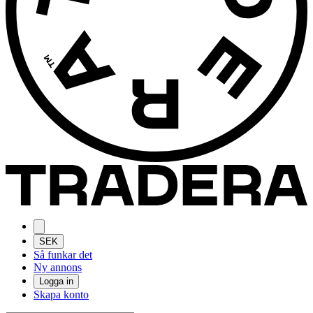
SEK
Så funkar det
Ny annons
Logga in
Skapa konto