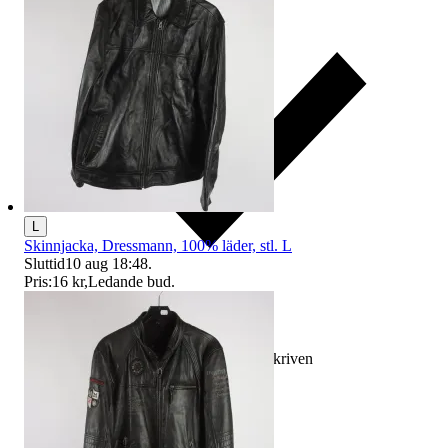
L
Skinnjacka, Dressmann, 100% läder, stl. L
Sluttid
10 aug 18:48
.
Pris:
16 kr
,
Ledande bud
.
Ersättning om varan inte är som beskriven