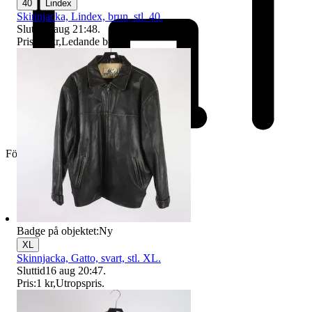
|
40
Lindex
Skinnjacka, Lindex, brun, stl. 40.
Sluttid
9 aug 21:48
.
Pris:
16 kr
,
Ledande bud
.
Företag
Badge på objektet:
Ny
XL
Skinnjacka, Gatto, svart, stl. XL.
Sluttid
16 aug 20:47
.
Pris:
1 kr
,
Utropspris
.