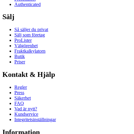
Authenticated
Sälj
Så säljer du privat
Sälj som företag
ProLister
Välgörenhet
Fraktkalkylatorn
Butik
Priser
Kontakt & Hjälp
Regler
Press
Säkerhet
FAQ
Vad är nytt?
Kundservice
Integritetsinställningar
Information