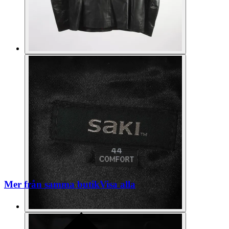
Mer från samma butik
Visa alla