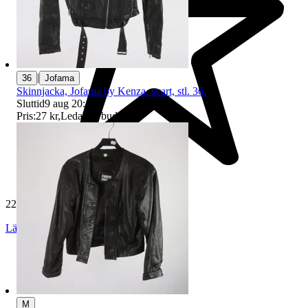
|
36
Jofama
Skinnjacka, Jofama by Kenza, svart, stl. 36.
Sluttid
9 aug 20:16
.
Pris:
27 kr
,
Ledande bud
.
229 559 omdömen
Läs omdömen
Följ
M