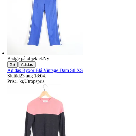
Badge på objektet:
Ny
|
XS
Adidas
Adidas Byxor Blå Vintage Dam Stl XS
Sluttid
23 aug 18:04
.
Pris:
1 kr
,
Utropspris
.