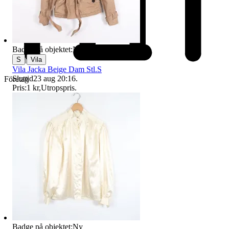
Badge på objektet:
Ny
|
S
Vila
Vila Jacka Beige Dam Stl.S
Sluttid
23 aug 20:16
.
Företag
Pris:
1 kr
,
Utropspris
.
Badge på objektet:
Ny