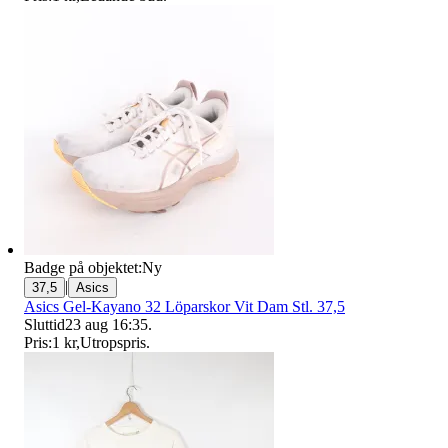
Badge på objektet:
Ny
|
37,5
Asics
Asics Gel-Kayano 32 Löparskor Vit Dam Stl. 37,5
Sluttid
23 aug 16:35
.
Pris:
1 kr
,
Utropspris
.