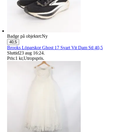
Badge på objektet:
Ny
40,5
Brooks Löparskor Ghost 17 Svart Vit Dam Stl 40,5
Sluttid
23 aug 16:24
.
Pris:
1 kr
,
Utropspris
.