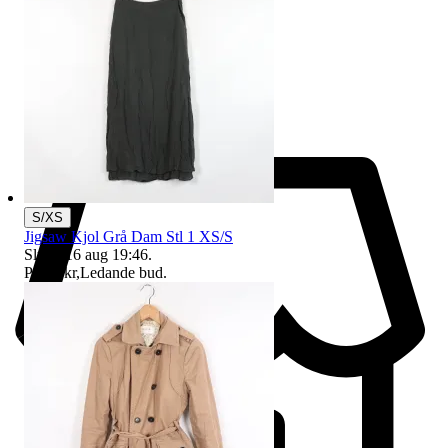
S/XS
Jigsaw Kjol Grå Dam Stl 1 XS/S
Sluttid
16 aug 19:46
.
Pris:
1 kr
,
Ledande bud
.