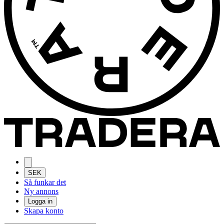
SEK
Så funkar det
Ny annons
Logga in
Skapa konto