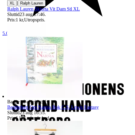
|
XL
Ralph Lauren
Ralph Lauren Skjorta Vit Dam Stl XL
Sluttid
23 aug 17:46
.
Pris:
1 kr
,
Utropspris
.
5.0
Badge på objektet:
Ny
Berättelsen Om Narnia Bok C.S. Lewis Fantasy
Sluttid
23 aug 16:55
.
Pris:
1 kr
,
Ledande bud
.