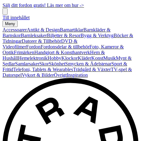
Sälj ditt fordon gratis! Läs mer om hur ->
Till innehållet
Meny
Accessoarer
Antikt & Design
Barnartiklar
Barnkläder &
Barnskor
Barnleksaker
Biljetter & Resor
Bygg & Verktyg
Böcker &
Tidningar
Datorer & Tillbehör
DVD &
Videofilmer
Fordon
Fordonsdelar & tillbehör
Foto, Kameror &
Optik
Frimärken
Handgjort & Konsthantverk
Hem &
Hushåll
Hemelektronik
Hobby
Klockor
Kläder
Konst
Musik
Mynt &
Sedlar
Samlarsaker
Skor
Skönhet
Smycken & Ädelstenar
Sport &
Fritid
Telefoni, Tablets & Wearables
Trädgård & Växter
TV-spel &
Datorspel
Vykort & Bilder
Övrigt
Inspiration