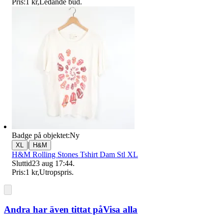
Pris:
1 kr
,
Ledande bud
.
Badge på objektet:
Ny
|
XL
H&M
H&M Rolling Stones Tshirt Dam Stl XL
Sluttid
23 aug 17:44
.
Pris:
1 kr
,
Utropspris
.
Andra har även tittat på
Visa alla