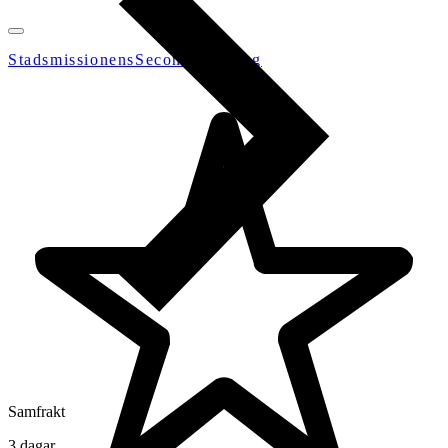
StadsmissionensSecondhandGbg
Samfrakt
3 dagar