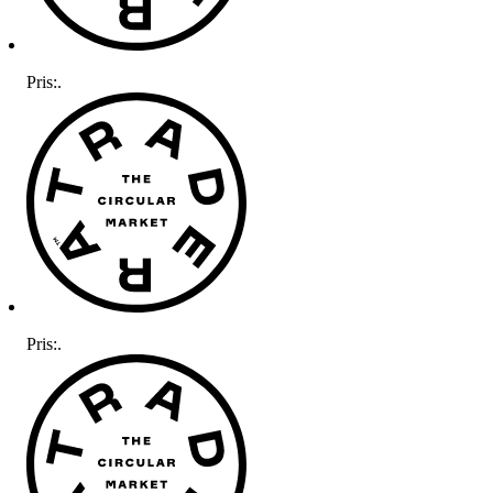
Pris:
.
Pris:
.