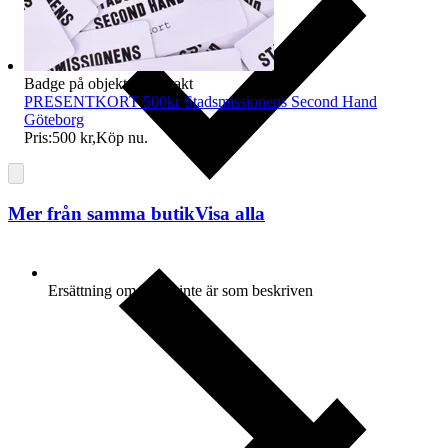
Badge på objektet:
Fri frakt
PRESENTKORT 500kr Stadsmissionens Second Hand
Göteborg
Pris:
500 kr
,
Köp nu
.
Mer från samma butik
Visa alla
Ersättning om varan inte är som beskriven