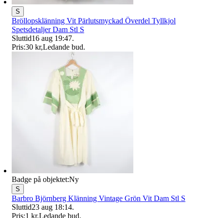
S
Bröllopsklänning Vit Pärlutsmyckad Överdel Tyllkjol
Spetsdetaljer Dam Stl S
Sluttid
16 aug 19:47
.
Pris:
30 kr
,
Ledande bud
.
Badge på objektet:
Ny
S
Barbro Björnberg Klänning Vintage Grön Vit Dam Stl S
Sluttid
23 aug 18:14
.
Pris:
1 kr
,
Ledande bud
.