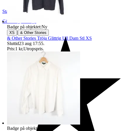
StadsmissionensSecondhandGbg
Göteborg
,
Sverige
Badge på objektet:
Ny
|
XS
& Other Stories
& Other Stories Tröja Glittrig Ull Dam Stl XS
Sluttid
23 aug 17:55
.
Pris:
1 kr
,
Utropspris
.
Badge på objektet:
Ny