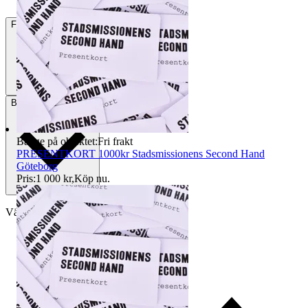
Frakt
59 kr DSV
Betalning
Via Tradera
Badge på objektet:
Fri frakt
PRESENTKORT 1000kr Stadsmissionens Second Hand
Göteborg
Pris:
1 000 kr
,
Köp nu
.
Välj till köparskydd