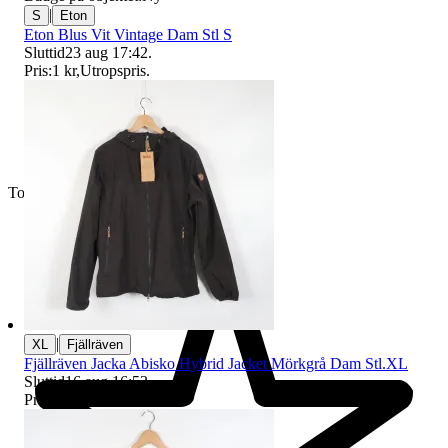
|
S
Eton
Eton Blus Vit Vintage Dam Stl S
Sluttid
23 aug 17:42
.
Pris:
1 kr
,
Utropspris
.
Toppsäljare
|
XL
Fjällräven
Fjällräven Jacka Abisko Hybrid Jacket Mörkgrå Dam Stl.XL
Sluttid
16 aug 16:53
.
Pris:
470 kr
,
Ledande bud
.