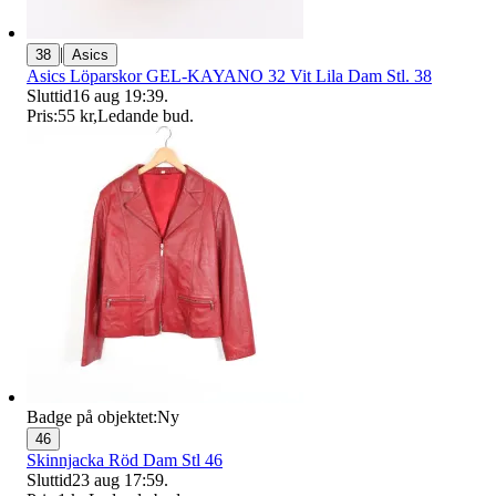
|
38
Asics
Asics Löparskor GEL-KAYANO 32 Vit Lila Dam Stl. 38
Sluttid
16 aug 19:39
.
Pris:
55 kr
,
Ledande bud
.
Badge på objektet:
Ny
46
Skinnjacka Röd Dam Stl 46
Sluttid
23 aug 17:59
.