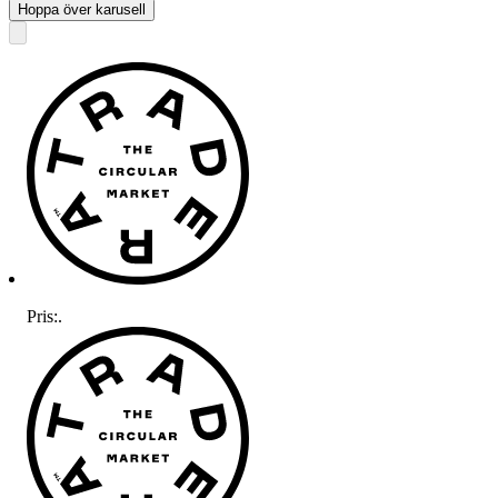
Hoppa över karusell
Pris:
.