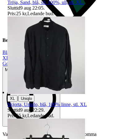
Tröja, Sand, blå, stl. 100%, ull, stl. XL.
Sluttid
9 aug 22:05
.
Pris:
25 kr
,
Ledande bud
.
Beskrivning
Blå
|
XL
|
Gott använt skick
Mindre tecken på användning
|
XL
Uniqlo
Skjorta, Uniqlo, blå, 100% linne, stl. XL
Sluttid
9 aug 22:29
.
Pris:
55 kr
,
Ledande bud
.
Varan är begagnad och defekter kan förekomma