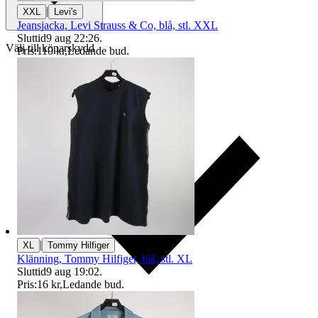
|
XXL
Levi's
Jeansjacka, Levi Strauss & Co, blå, stl. XXL
Sluttid
9 aug 22:26
.
Välj till köparskydd
Pris:
110 kr
,
Ledande bud
.
|
XL
Tommy Hilfiger
Klänning, Tommy Hilfiger, blå, stl. XL
Sluttid
9 aug 19:02
.
Pris:
16 kr
,
Ledande bud
.