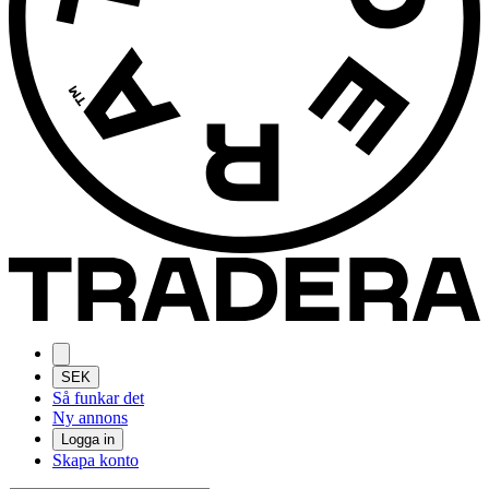
SEK
Så funkar det
Ny annons
Logga in
Skapa konto