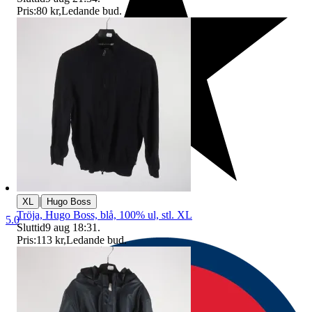
Pris:
80 kr
,
Ledande bud
.
|
XL
Hugo Boss
Tröja, Hugo Boss, blå, 100% ul, stl. XL
5.0
Sluttid
9 aug 18:31
.
Pris:
113 kr
,
Ledande bud
.