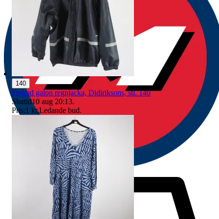
140
Fodrad galon regnjacka, Didiriksons, stl. 140
Sluttid
10 aug 20:13
.
Pris:
1 kr
,
Ledande bud
.