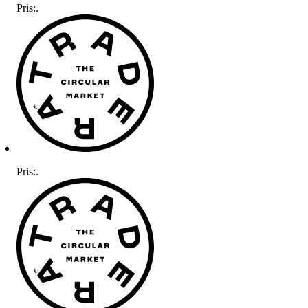
Pris:
.
Pris:
.