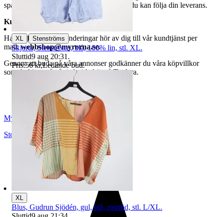
spårningsnummer av DSV inom kort där du kan följa din leverans.
Kundservice
|
Har du frågor eller funderingar hör av dig till vår kundtjänst per
XL
Stenströms
mail:
webbshop@myrorna.se
.
Skjorta, Stenströms, blå, 100% lin, stl. XL.
Sluttid
9 aug 20:31
.
Genom att buda på våra annonser godkänner du våra köpvillkor
Pris:
56 kr
,
Ledande bud
.
som du hittar på vår infosida här på Tradera.
Myrorna
Stockholm
,
Sverige
XL
Blus, Gudrun Sjödén, gul, blå, roströd, stl. L/XL.
Sluttid
9 aug 21:34
.