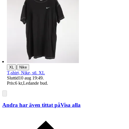
|
XL
Nike
T-shirt, Nike, stl. XL
Sluttid
10 aug 19:49
.
Pris:
6 kr
,
Ledande bud
.
Andra har även tittat på
Visa alla