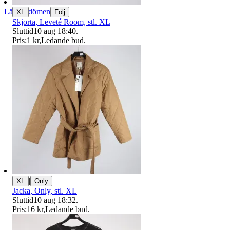
Läs omdömen
XL
Följ
Skjorta, Leveté Room, stl. XL
Sluttid
10 aug 18:40
.
Pris:
1 kr
,
Ledande bud
.
|
XL
Only
Jacka, Only, stl. XL
Sluttid
10 aug 18:32
.
Pris:
16 kr
,
Ledande bud
.