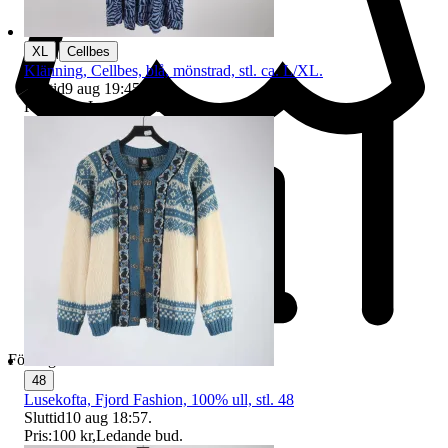
|
XL
Cellbes
Klänning, Cellbes, blå, mönstrad, stl. ca. L/XL.
Sluttid
9 aug 19:45
.
Pris:
25 kr
,
Ledande bud
.
Företag
48
Lusekofta, Fjord Fashion, 100% ull, stl. 48
Sluttid
10 aug 18:57
.
Pris:
100 kr
,
Ledande bud
.