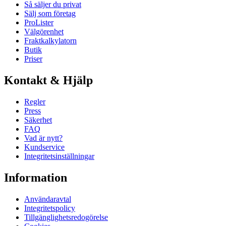
Så säljer du privat
Sälj som företag
ProLister
Välgörenhet
Fraktkalkylatorn
Butik
Priser
Kontakt & Hjälp
Regler
Press
Säkerhet
FAQ
Vad är nytt?
Kundservice
Integritetsinställningar
Information
Användaravtal
Integritetspolicy
Tillgänglighetsredogörelse