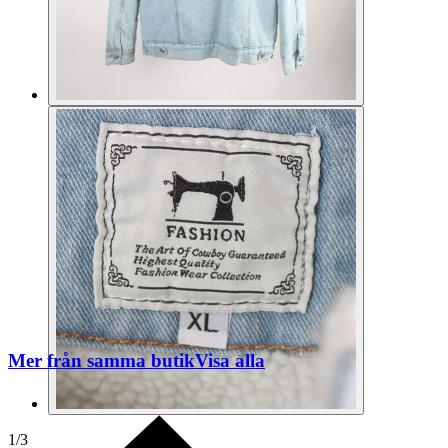
Mer från samma butik
Visa alla
1
/
3