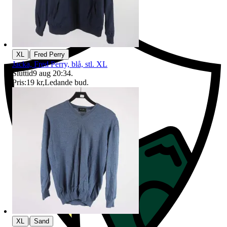
Ersättning om du inte får din vara
|
XL
Fred Perry
Jacka, Fred Perry, blå, stl. XL
Sluttid
9 aug 20:34
.
Pris:
19 kr
,
Ledande bud
.
|
XL
Sand