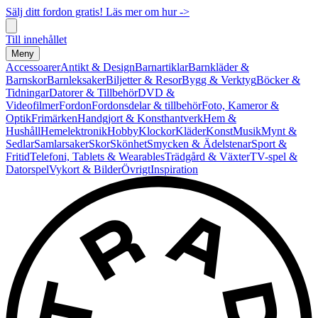
Sälj ditt fordon gratis! Läs mer om hur ->
Till innehållet
Meny
Accessoarer
Antikt & Design
Barnartiklar
Barnkläder &
Barnskor
Barnleksaker
Biljetter & Resor
Bygg & Verktyg
Böcker &
Tidningar
Datorer & Tillbehör
DVD &
Videofilmer
Fordon
Fordonsdelar & tillbehör
Foto, Kameror &
Optik
Frimärken
Handgjort & Konsthantverk
Hem &
Hushåll
Hemelektronik
Hobby
Klockor
Kläder
Konst
Musik
Mynt &
Sedlar
Samlarsaker
Skor
Skönhet
Smycken & Ädelstenar
Sport &
Fritid
Telefoni, Tablets & Wearables
Trädgård & Växter
TV-spel &
Datorspel
Vykort & Bilder
Övrigt
Inspiration