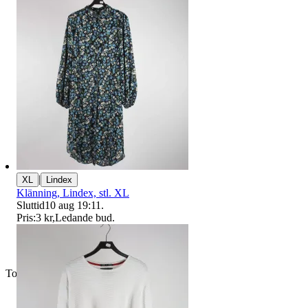
|
XL
Lindex
Klänning, Lindex, stl. XL
Sluttid
10 aug 19:11
.
Pris:
3 kr
,
Ledande bud
.
Toppsäljare