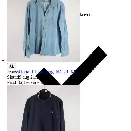
Ersättning om varan inte är som beskriven
XL
Jeansskjorta, J.Lindeberg, blå, stl. XL.
Sluttid
9 aug 21:21
.
Pris:
8 kr
,
Ledande bud
.