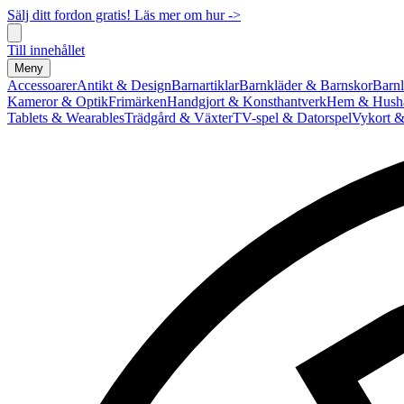
Sälj ditt fordon gratis! Läs mer om hur ->
Till innehållet
Meny
Accessoarer
Antikt & Design
Barnartiklar
Barnkläder & Barnskor
Barnl
Kameror & Optik
Frimärken
Handgjort & Konsthantverk
Hem & Hushå
Tablets & Wearables
Trädgård & Växter
TV-spel & Datorspel
Vykort &