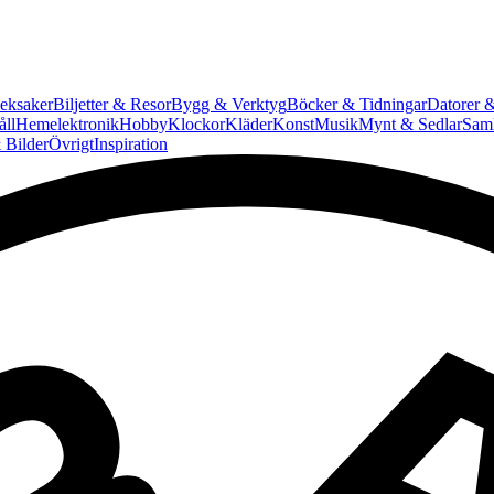
eksaker
Biljetter & Resor
Bygg & Verktyg
Böcker & Tidningar
Datorer &
ll
Hemelektronik
Hobby
Klockor
Kläder
Konst
Musik
Mynt & Sedlar
Saml
 Bilder
Övrigt
Inspiration