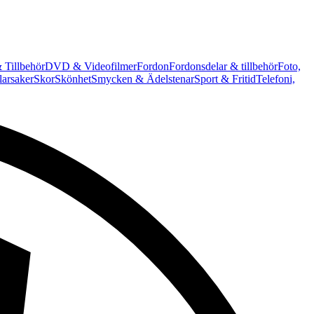
 Tillbehör
DVD & Videofilmer
Fordon
Fordonsdelar & tillbehör
Foto,
arsaker
Skor
Skönhet
Smycken & Ädelstenar
Sport & Fritid
Telefoni,