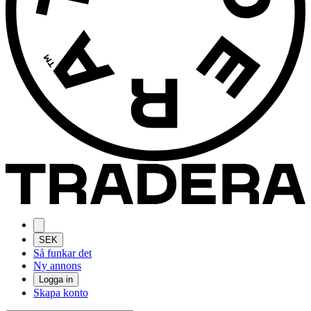
SEK
Så funkar det
Ny annons
Logga in
Skapa konto