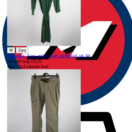
|
M
Zara
Klänning, Zara, grön, svart, mönstrad, stl. M
Sluttid
9 aug 19:20
.
Pris:
1 kr
,
Ledande bud
.