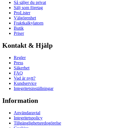
Så säljer du privat
Sälj som företag
ProLister
Välgörenhet
Fraktkalkylatorn
Butik
Priser
Kontakt & Hjälp
Regler
Press
Säkerhet
FAQ
Vad är nytt?
Kundservice
Integritetsinställningar
Information
Användaravtal
Integritetspolicy
Tillgänglighetsredogörelse