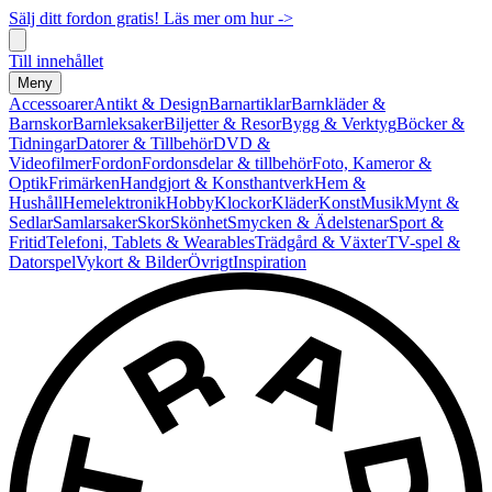
Sälj ditt fordon gratis! Läs mer om hur ->
Till innehållet
Meny
Accessoarer
Antikt & Design
Barnartiklar
Barnkläder &
Barnskor
Barnleksaker
Biljetter & Resor
Bygg & Verktyg
Böcker &
Tidningar
Datorer & Tillbehör
DVD &
Videofilmer
Fordon
Fordonsdelar & tillbehör
Foto, Kameror &
Optik
Frimärken
Handgjort & Konsthantverk
Hem &
Hushåll
Hemelektronik
Hobby
Klockor
Kläder
Konst
Musik
Mynt &
Sedlar
Samlarsaker
Skor
Skönhet
Smycken & Ädelstenar
Sport &
Fritid
Telefoni, Tablets & Wearables
Trädgård & Växter
TV-spel &
Datorspel
Vykort & Bilder
Övrigt
Inspiration