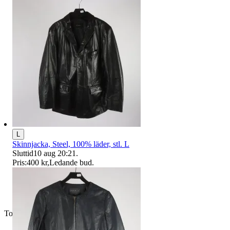
L
Skinnjacka, Steel, 100% läder, stl. L
Sluttid
10 aug 20:21
.
Pris:
400 kr
,
Ledande bud
.
Toppsäljare