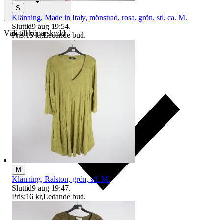
S
Klänning, Made in Italy, mönstrad, rosa, grön, stl. ca. M.
Sluttid
9 aug 19:54
.
Välj till köparskydd
Pris:
15 kr
,
Ledande bud
.
M
Klänning, Ralston, grön, stl. M.
Sluttid
9 aug 19:47
.
Pris:
16 kr
,
Ledande bud
.