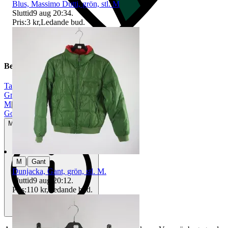
Blus, Massimo Dutti, grön, stl. M
Sluttid
9 aug 20:34
.
Pris:
3 kr
,
Ledande bud
.
Beskrivning
Tamaris
|
Grön
|
M
|
Gott använt skick
Mindre tecken på användning
|
M
Gant
Dunjacka, Gant, grön, stl. M.
Sluttid
9 aug 20:12
.
Pris:
110 kr
,
Ledande bud
.