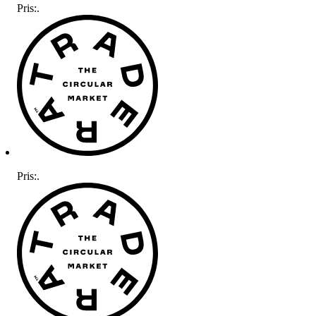
Pris:
.
Pris:
.