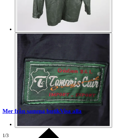
Mer från samma butik
Visa alla
1
/
3