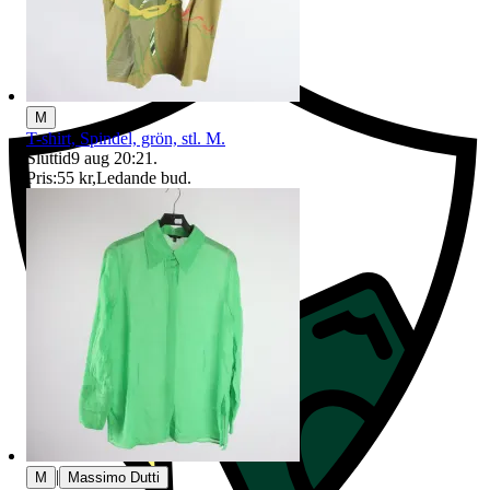
Ersättning om du inte får din vara
M
T-shirt, Spindel, grön, stl. M.
Sluttid
9 aug 20:21
.
Pris:
55 kr
,
Ledande bud
.
|
M
Massimo Dutti