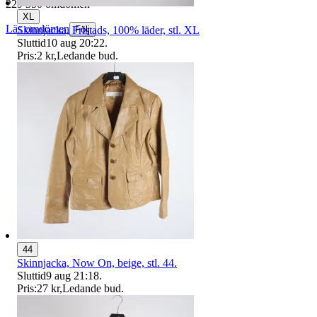
229 350 omdömen
XL
Läs omdömen
Skinnjacka, Fristads, 100% läder, stl. XL
Följ
Sluttid
10 aug 20:22
.
Pris:
2 kr
,
Ledande bud
.
44
Skinnjacka, Now On, beige, stl. 44.
Sluttid
9 aug 21:18
.
Pris:
27 kr
,
Ledande bud
.