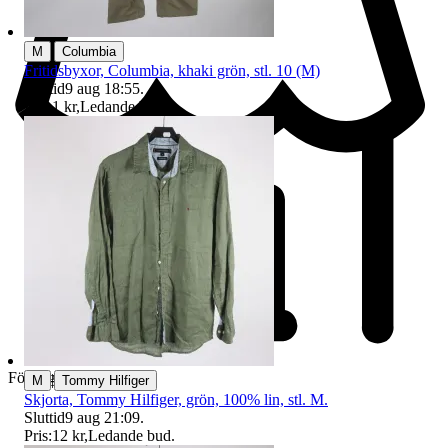
|
M
Columbia
Fritidsbyxor, Columbia, khaki grön, stl. 10 (M)
Sluttid
9 aug 18:55
.
Pris:
1 kr
,
Ledande bud
.
Företag
|
M
Tommy Hilfiger
Skjorta, Tommy Hilfiger, grön, 100% lin, stl. M.
Sluttid
9 aug 21:09
.
Pris:
12 kr
,
Ledande bud
.