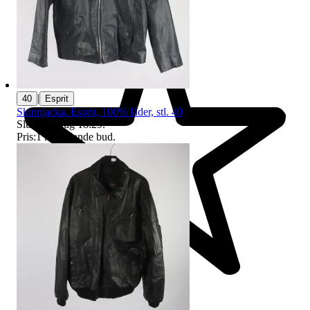
|
40
Esprit
Skinnjacka, Esprit, 100% läder, stl. 40
Sluttid
10 aug 18:29
.
Pris:
1 kr
,
Ledande bud
.