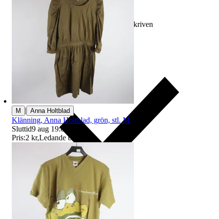
Ersättning om varan inte är som beskriven
|
M
Anna Holtblad
Klänning, Anna Holtblad, grön, stl. M
Sluttid
9 aug 19:05
.
Pris:
2 kr
,
Ledande bud
.