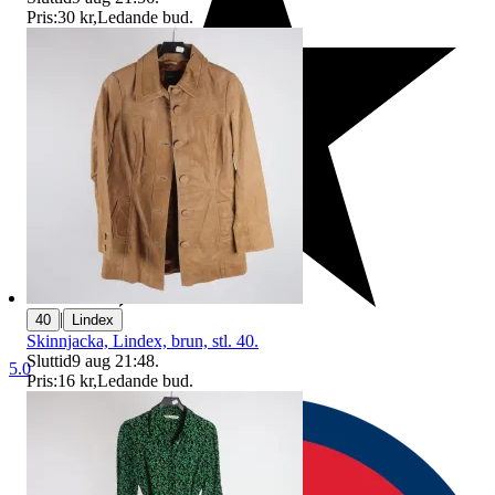
Pris:
30 kr
,
Ledande bud
.
|
40
Lindex
Skinnjacka, Lindex, brun, stl. 40.
Sluttid
9 aug 21:48
.
5.0
Pris:
16 kr
,
Ledande bud
.