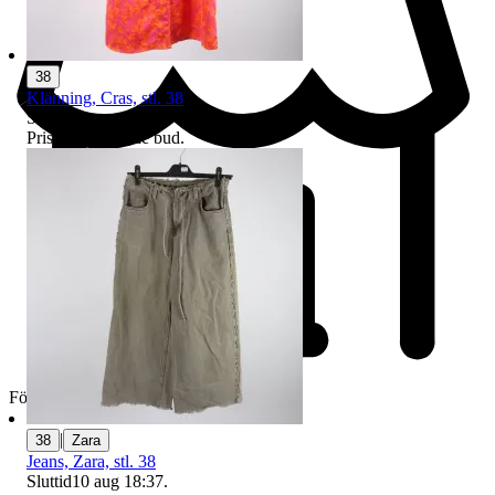
38
Klänning, Cras, stl. 38
Sluttid
10 aug 19:03
.
Pris:
3 kr
,
Ledande bud
.
Företag
|
38
Zara
Jeans, Zara, stl. 38
Sluttid
10 aug 18:37
.