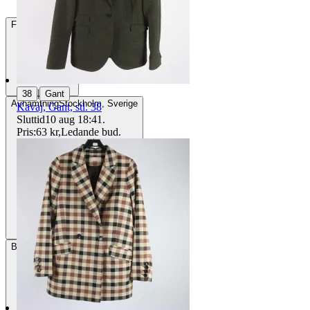
Frakt
84 kr DSV
|
38
Gant
Avhämtning
Stockholm, Sverige
Kavaj, Gant, stl. 38
Sluttid
10 aug 18:41
.
Pris:
63 kr
,
Ledande bud
.
Betalning
Via Tradera