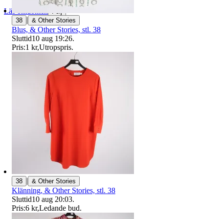
Läs omdömen
Följ
|
38
& Other Stories
Blus, & Other Stories, stl. 38
Sluttid
10 aug 19:26
.
Pris:
1 kr
,
Utropspris
.
|
38
& Other Stories
Klänning, & Other Stories, stl. 38
Sluttid
10 aug 20:03
.
Pris:
6 kr
,
Ledande bud
.