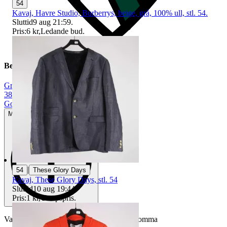
54
Kavaj, Havre Studio, Burberrys, beige, grå, 100% ull, stl. 54.
Sluttid
9 aug 21:59
.
Pris:
6 kr
,
Ledande bud
.
Beskrivning
Grå
|
38
|
Gott använt skick
Mindre tecken på användning
|
54
These Glory Days
Kavaj, These Glory Days, stl. 54
Sluttid
10 aug 19:44
.
Pris:
1 kr
,
Utropspris
.
Varan är begagnad och defekter kan förekomma