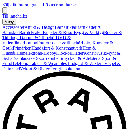
Sälj ditt fordon gratis! Läs mer om hur ->
Till innehållet
Meny
Accessoarer
Antikt & Design
Barnartiklar
Barnkläder &
Barnskor
Barnleksaker
Biljetter & Resor
Bygg & Verktyg
Böcker &
Tidningar
Datorer & Tillbehör
DVD &
Videofilmer
Fordon
Fordonsdelar & tillbehör
Foto, Kameror &
Optik
Frimärken
Handgjort & Konsthantverk
Hem &
Hushåll
Hemelektronik
Hobby
Klockor
Kläder
Konst
Musik
Mynt &
Sedlar
Samlarsaker
Skor
Skönhet
Smycken & Ädelstenar
Sport &
Fritid
Telefoni, Tablets & Wearables
Trädgård & Växter
TV-spel &
Datorspel
Vykort & Bilder
Övrigt
Inspiration