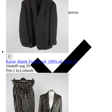
Ersättning om varan inte är som beskriven
S
Kavaj, Harris Tweed, grå, 100% ull, stl ca. S.
Sluttid
9 aug 20:34
.
Pris:
1 kr
,
Ledande bud
.