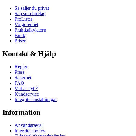
Så säljer du privat
Sälj som företag
ProLister
Välgörenhet
Fraktkalkylatorn
Butik
Priser
Kontakt & Hjälp
Regler
Press
Säkerhet
FAQ
Vad är nytt?
Kundservice
Integritetsinställningar
Information
Användaravtal
Integritetspolicy