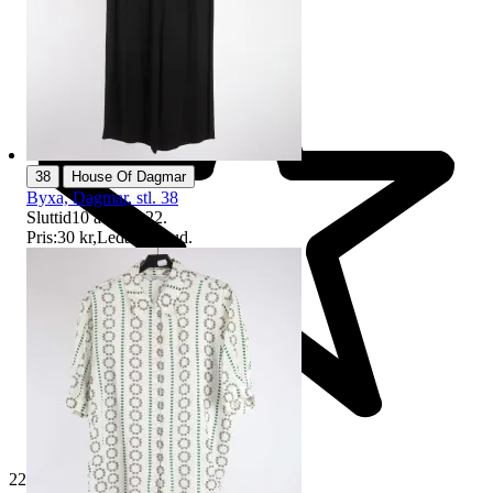
|
38
House Of Dagmar
Byxa, Dagmar, stl. 38
Sluttid
10 aug 19:22
.
Pris:
30 kr
,
Ledande bud
.
229 476 omdömen