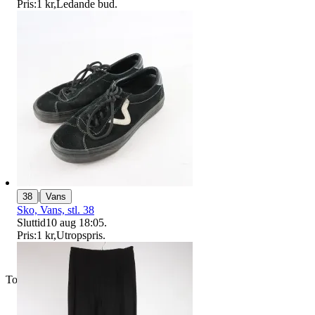
Pris:
1 kr
,
Ledande bud
.
|
38
Vans
Sko, Vans, stl. 38
Sluttid
10 aug 18:05
.
Pris:
1 kr
,
Utropspris
.
Toppsäljare