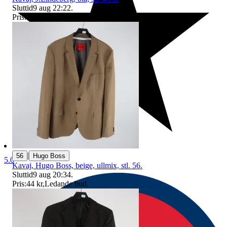
Sluttid
9 aug 22:22
.
Pris:
6 kr
,
Ledande bud
.
|
56
Hugo Boss
5.0
Kavaj, Hugo Boss, beige, ullmix, stl. 56.
Sluttid
9 aug 20:34
.
Pris:
44 kr
,
Ledande bud
.