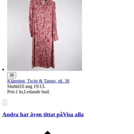
38
Klänning, Twist & Tango, stl. 38
Sluttid
10 aug 19:13
.
Pris:
1 kr
,
Ledande bud
.
Andra har även tittat på
Visa alla