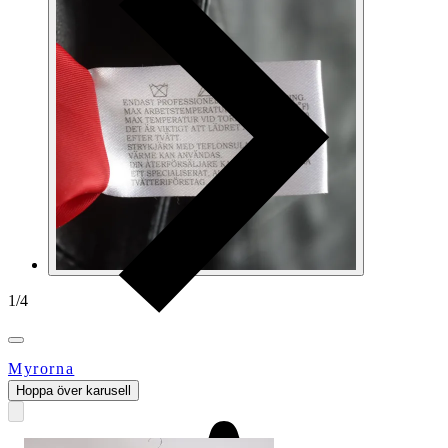
1
/
4
Myrorna
Hoppa över karusell