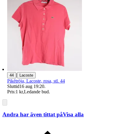
|
44
Lacoste
Pikétröja, Lacoste, rosa, stl. 44
Sluttid
16 aug 19:20
.
Pris:
1 kr
,
Ledande bud
.
Andra har även tittat på
Visa alla