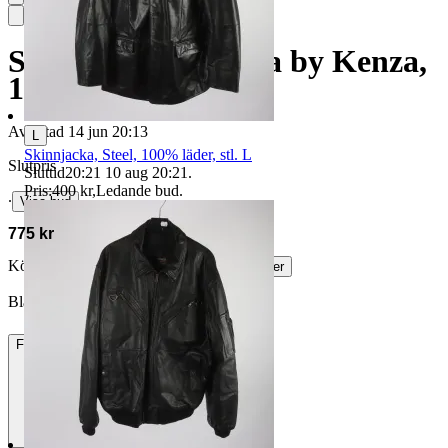
Skinnjacka, Jofama by Kenza,
100% läder, stl. 44
Avslutad
14 jun 20:13
L
Skinnjacka, Steel, 100% läder, stl. L
Slutpris
Sluttid
20:21
10 aug 20:21
.
Pris:
400 kr
,
Ledande bud
.
∙
Visa bud
775 kr
Köparskydd är valfritt hos företag.
Läs mer
Blasphemica vann auktionen
Frakt
84 kr DSV