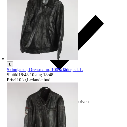
L
Skinnjacka, Dressmann, 100% läder, stl. L
Sluttid
18:48
10 aug 18:48
.
Pris:
110 kr
,
Ledande bud
.
Ersättning om varan inte är som beskriven