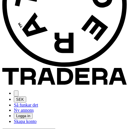
SEK
Så funkar det
Ny annons
Logga in
Skapa konto