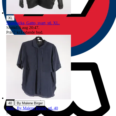
XL
Skinnjacka, Gatto, svart, stl. XL.
Sluttid
16 aug 20:47
.
Pris:
7 kr
,
Ledande bud
.
|
40
By Malene Birger
Blus , By Malene Birger, stl. 40
Sluttid
19:08
10 aug 19:08
.