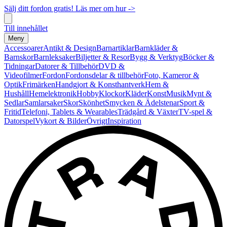
Sälj ditt fordon gratis! Läs mer om hur ->
Till innehållet
Meny
Accessoarer
Antikt & Design
Barnartiklar
Barnkläder &
Barnskor
Barnleksaker
Biljetter & Resor
Bygg & Verktyg
Böcker &
Tidningar
Datorer & Tillbehör
DVD &
Videofilmer
Fordon
Fordonsdelar & tillbehör
Foto, Kameror &
Optik
Frimärken
Handgjort & Konsthantverk
Hem &
Hushåll
Hemelektronik
Hobby
Klockor
Kläder
Konst
Musik
Mynt &
Sedlar
Samlarsaker
Skor
Skönhet
Smycken & Ädelstenar
Sport &
Fritid
Telefoni, Tablets & Wearables
Trädgård & Växter
TV-spel &
Datorspel
Vykort & Bilder
Övrigt
Inspiration