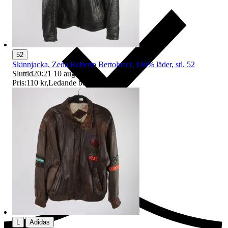
52
Skinnjacka, Zeda Roberto Bertolucci, 100% läder, stl. 52
Sluttid
20:21
10 aug 20:21
.
Pris:
110 kr
,
Ledande bud
.
Ersättning om du inte får din vara
|
L
Adidas