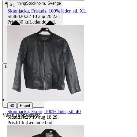
Avhämtning
Stockholm, Sverige
XL
Skinnjacka, Fristads, 100% läder, stl. XL
Sluttid
20:22
10 aug 20:22
.
Pris:
180 kr
,
Ledande bud
.
Betalning
Via Tradera
|
40
Esprit
Skinnjacka, Esprit, 100% läder, stl. 40
Välj till köparskydd
Sluttid
18:29
10 aug 18:29
.
Pris:
61 kr
,
Ledande bud
.