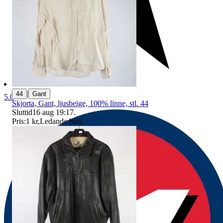
|
44
Gant
5.0
Skjorta, Gant, ljusbeige, 100% linne, stl. 44
Sluttid
16 aug 19:17
.
Pris:
1 kr
,
Ledande bud
.