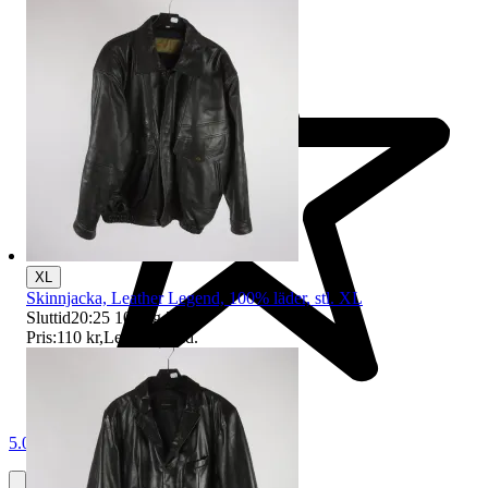
XL
Skinnjacka, Leather Legend, 100% läder, stl. XL
Sluttid
20:25
10 aug 20:25
.
Pris:
110 kr
,
Ledande bud
.
5.0