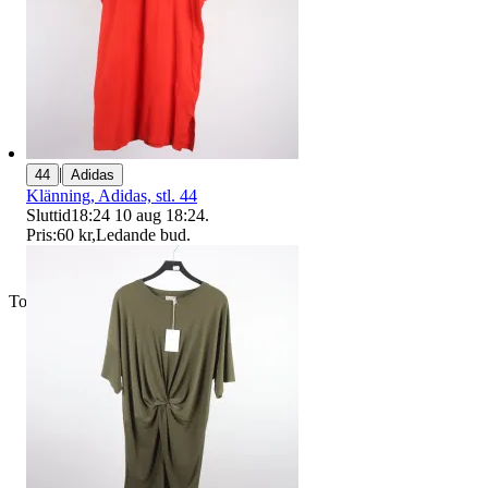
|
44
Adidas
Klänning, Adidas, stl. 44
Sluttid
18:24
10 aug 18:24
.
Pris:
60 kr
,
Ledande bud
.
Toppsäljare