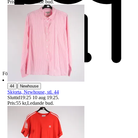
Pris:
30 kr
,
Ledande bud
.
Företag
|
44
Newhouse
Skjorta, Newhouse, stl. 44
Sluttid
19:25
10 aug 19:25
.
Pris:
55 kr
,
Ledande bud
.