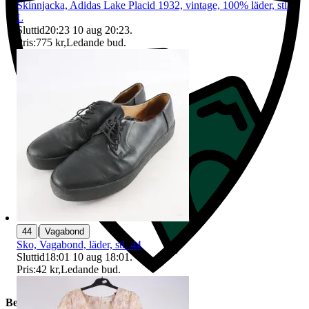
Skinnjacka, Adidas Lake Placid 1932, vintage, 100% läder, stl.
L
Sluttid
20:23
10 aug 20:23
.
Pris:
775 kr
,
Ledande bud
.
|
44
Vagabond
Sko, Vagabond, läder, stl. 44
Sluttid
18:01
10 aug 18:01
.
Pris:
42 kr
,
Ledande bud
.
Beskrivning