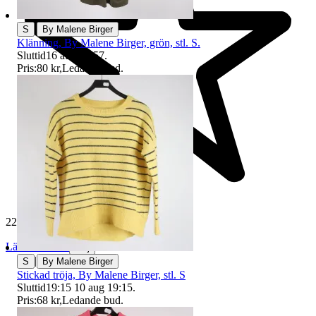
|
S
By Malene Birger
Klänning, By Malene Birger, grön, stl. S.
Sluttid
16 aug 19:57
.
Pris:
80 kr
,
Ledande bud
.
229 699 omdömen
Läs omdömen
Följ
|
S
By Malene Birger
Stickad tröja, By Malene Birger, stl. S
Sluttid
19:15
10 aug 19:15
.
Pris:
68 kr
,
Ledande bud
.