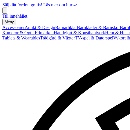
Sälj ditt fordon gratis! Läs mer om hur ->
Till innehållet
Meny
Accessoarer
Antikt & Design
Barnartiklar
Barnkläder & Barnskor
Barnl
Kameror & Optik
Frimärken
Handgjort & Konsthantverk
Hem & Hushå
Tablets & Wearables
Trädgård & Växter
TV-spel & Datorspel
Vykort &