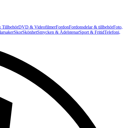
 Tillbehör
DVD & Videofilmer
Fordon
Fordonsdelar & tillbehör
Foto,
arsaker
Skor
Skönhet
Smycken & Ädelstenar
Sport & Fritid
Telefoni,