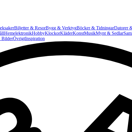
eksaker
Biljetter & Resor
Bygg & Verktyg
Böcker & Tidningar
Datorer &
ll
Hemelektronik
Hobby
Klockor
Kläder
Konst
Musik
Mynt & Sedlar
Saml
 Bilder
Övrigt
Inspiration