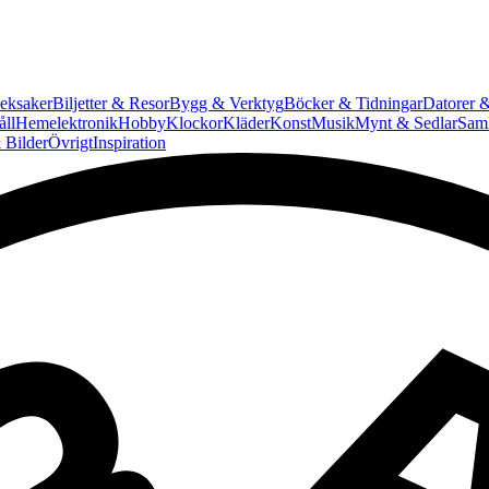
eksaker
Biljetter & Resor
Bygg & Verktyg
Böcker & Tidningar
Datorer &
ll
Hemelektronik
Hobby
Klockor
Kläder
Konst
Musik
Mynt & Sedlar
Saml
 Bilder
Övrigt
Inspiration