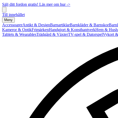
Sälj ditt fordon gratis! Läs mer om hur ->
Till innehållet
Meny
Accessoarer
Antikt & Design
Barnartiklar
Barnkläder & Barnskor
Barnl
Kameror & Optik
Frimärken
Handgjort & Konsthantverk
Hem & Hushå
Tablets & Wearables
Trädgård & Växter
TV-spel & Datorspel
Vykort &