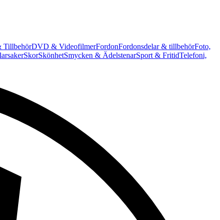
 Tillbehör
DVD & Videofilmer
Fordon
Fordonsdelar & tillbehör
Foto,
arsaker
Skor
Skönhet
Smycken & Ädelstenar
Sport & Fritid
Telefoni,