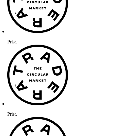
Pris:
.
Pris:
.