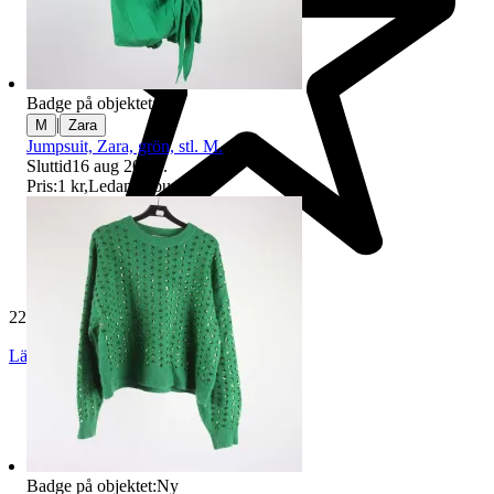
Badge på objektet:
Ny
|
M
Zara
Jumpsuit, Zara, grön, stl. M.
Sluttid
16 aug 20:54
.
Pris:
1 kr
,
Ledande bud
.
229 552 omdömen
Läs omdömen
Följ
Badge på objektet:
Ny