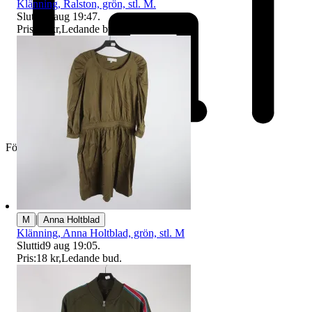
Klänning, Ralston, grön, stl. M.
Sluttid
9 aug 19:47
.
Pris:
16 kr
,
Ledande bud
.
Företag
|
M
Anna Holtblad
Klänning, Anna Holtblad, grön, stl. M
Sluttid
9 aug 19:05
.
Pris:
18 kr
,
Ledande bud
.