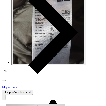
1
/
4
Myrorna
Hoppa över karusell