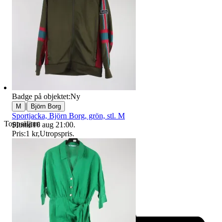
Badge på objektet:
Ny
|
M
Björn Borg
Sportjacka, Björn Borg, grön, stl. M
Toppsäljare
Sluttid
16 aug 21:00
.
Pris:
1 kr
,
Utropspris
.