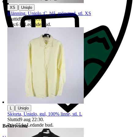
|
XS
Uniqlo
Klänning, Uniqlo :C, blå, mönstrad, stl. XS
Sluttid
9 aug 19:10
.
Pris:
6 kr
,
Ledande bud
.
|
L
Uniqlo
Skjorta, Uniqlo, gul, 100% linne, stl. L
Sluttid
9 aug 22:30
.
Pris:
55 kr
,
Ledande bud
.
Beskrivning