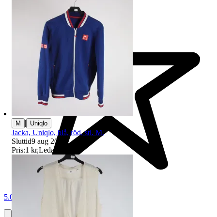
|
M
Uniqlo
Jacka, Uniqlo, blå, röd, stl. M.
Sluttid
9 aug 20:39
.
Pris:
1 kr
,
Ledande bud
.
5.0