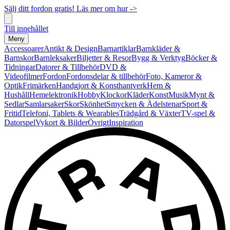
Sälj ditt fordon gratis! Läs mer om hur ->
Till innehållet
Meny
Accessoarer
Antikt & Design
Barnartiklar
Barnkläder &
Barnskor
Barnleksaker
Biljetter & Resor
Bygg & Verktyg
Böcker &
Tidningar
Datorer & Tillbehör
DVD &
Videofilmer
Fordon
Fordonsdelar & tillbehör
Foto, Kameror &
Optik
Frimärken
Handgjort & Konsthantverk
Hem &
Hushåll
Hemelektronik
Hobby
Klockor
Kläder
Konst
Musik
Mynt &
Sedlar
Samlarsaker
Skor
Skönhet
Smycken & Ädelstenar
Sport &
Fritid
Telefoni, Tablets & Wearables
Trädgård & Växter
TV-spel &
Datorspel
Vykort & Bilder
Övrigt
Inspiration