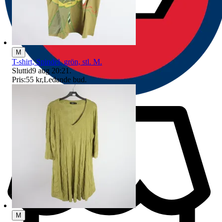
M
T-shirt, Spindel, grön, stl. M.
Sluttid
9 aug 20:21
.
Pris:
55 kr
,
Ledande bud
.
M