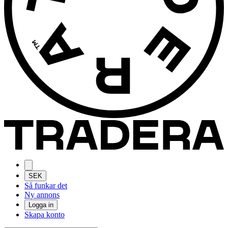
SEK
Så funkar det
Ny annons
Logga in
Skapa konto