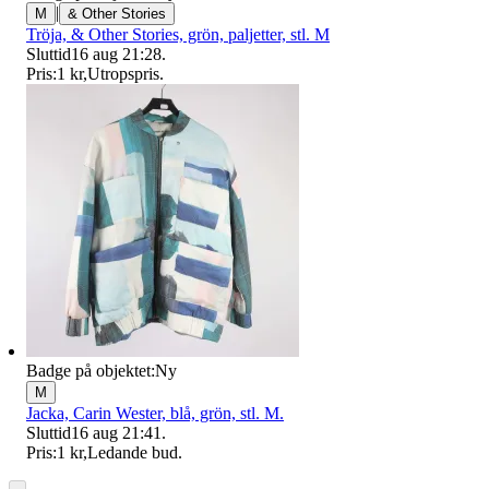
|
M
& Other Stories
Tröja, & Other Stories, grön, paljetter, stl. M
Sluttid
16 aug 21:28
.
Pris:
1 kr
,
Utropspris
.
Badge på objektet:
Ny
M
Jacka, Carin Wester, blå, grön, stl. M.
Sluttid
16 aug 21:41
.
Pris:
1 kr
,
Ledande bud
.