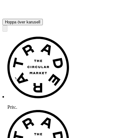
Hoppa över karusell
Pris:
.