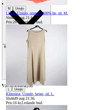
|
M
Uniqlo
Linne, Uniqlo, orange, 100% lin, stl. M.
Sluttid
9 aug 21:14
.
Pris:
26 kr
,
Ledande bud
.
Betalning
Via Tradera
Välj till köparskydd
|
L
Uniqlo
Klänning, Uniqlo, beige, stl. L.
Sluttid
9 aug 21:36
.
Pris:
16 kr
,
Ledande bud
.