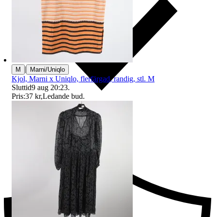
|
M
Marni/Uniqlo
Kjol, Marni x Uniqlo, flerfärgad, randig, stl. M
Sluttid
9 aug 20:23
.
Pris:
37 kr
,
Ledande bud
.
Ersättning om du inte får din vara