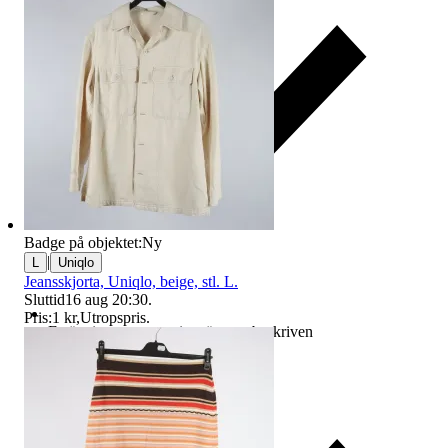
Badge på objektet:
Ny
|
L
Uniqlo
Jeansskjorta, Uniqlo, beige, stl. L.
Sluttid
16 aug 20:30
.
Pris:
1 kr
,
Utropspris
.
Ersättning om varan inte är som beskriven