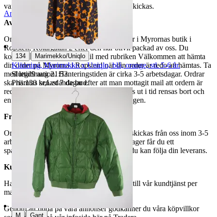
varor märkta endast avhämtning inte kan skickas.
Anmäl
Sälj liknande
Avhämtning
Om du väljer avhämtning hämtas din order i Myrornas butik i
Ropsten, Kolargatan 2 efter den har blivit packad av oss. Du
|
134
Marimekko/Uniqlo
kommer att få ett separat mail med rubriken Välkommen att hämta
Klänning, Marimekko x Uniqlo, blå, orange, stl. 5-6 år.
din order på Myrorna i Ropsten! när din order är redo att hämtas. Ta
Sluttid
9 aug 21:53
.
med legitimation. Hanteringstiden är cirka 3-5 arbetsdagar. Ordrar
Pris:
130 kr
,
Ledande bud
.
ska hämtas senast 7 dagar efter att man mottagit mail att ordern är
redo för avhämtning. Ordrar som ej hämtas ut i tid rensas bort och
en avgift på 84 kr dras av från återbetalningen.
Frakt
Om du har valt frakt kommer din vara att skickas från oss inom 3-5
arbetsdagar. När din vara har lämnat vårt lager får du ett
spårningsnummer av DSV inom kort där du kan följa din leverans.
Kundservice
Har du frågor eller funderingar hör av dig till vår kundtjänst per
mail:
webbshop@myrorna.se
.
Genom att buda på våra annonser godkänner du våra köpvillkor
|
M
Gant