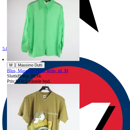
5.0
|
M
Massimo Dutti
Blus, Massimo Dutti, grön, stl. M
Sluttid
9 aug 20:34
.
Pris:
10 kr
,
Ledande bud
.